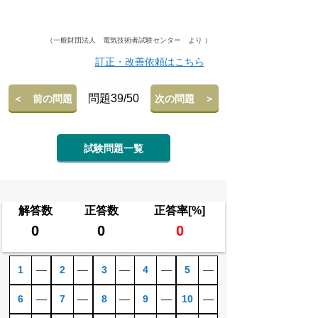
（一般財団法人 電気技術者試験センター より ）
訂正・改善依頼はこちら
問題39/50
＜ 前の問題
次の問題 ＞
試験問題一覧
解答数
正答数
正答率[%]
0
0
0
1
―
2
―
3
―
4
―
5
―
6
―
7
―
8
―
9
―
10
―