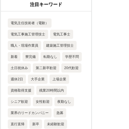
注目キーワード
電気主任技術者（電験）
電気工事施工管理技士
電気工事士
職人・現場作業員
建築施工管理技士
新着
寮完備
転勤なし
学歴不問
土日祝休み
第二新卒歓迎
20代歓迎
週休2日
大手企業
上場企業
資格取得支援
残業20時間以内
シニア歓迎
女性歓迎
夜勤なし
業界のリードカンパニー
急募
直行直帰
新卒
未経験歓迎