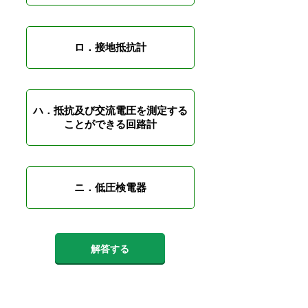
ロ．接地抵抗計
ハ．抵抗及び交流電圧を測定する
ことができる回路計
ニ．低圧検電器
解答する