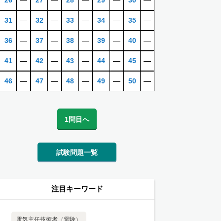
26
―
27
―
28
―
29
―
30
―
31
―
32
―
33
―
34
―
35
―
36
―
37
―
38
―
39
―
40
―
41
―
42
―
43
―
44
―
45
―
46
―
47
―
48
―
49
―
50
―
1問目へ
試験問題一覧
注目キーワード
電気主任技術者（電験）