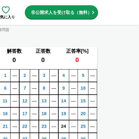
非公開求人を受け取る（無料）
気に入り
験問題
解答数
正答数
正答率[%]
0
0
0
1
―
2
―
3
―
4
―
5
―
6
―
7
―
8
―
9
―
10
―
11
―
12
―
13
―
14
―
15
―
16
―
17
―
18
―
19
―
20
―
21
―
22
―
23
―
24
―
25
―