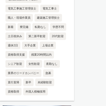
電気工事施工管理技士
電気工事士
職人・現場作業員
建築施工管理技士
新着
寮完備
転勤なし
学歴不問
土日祝休み
第二新卒歓迎
20代歓迎
週休2日
大手企業
上場企業
資格取得支援
残業20時間以内
シニア歓迎
女性歓迎
夜勤なし
業界のリードカンパニー
急募
直行直帰
新卒
未経験歓迎
資格取得
外国人積極採用