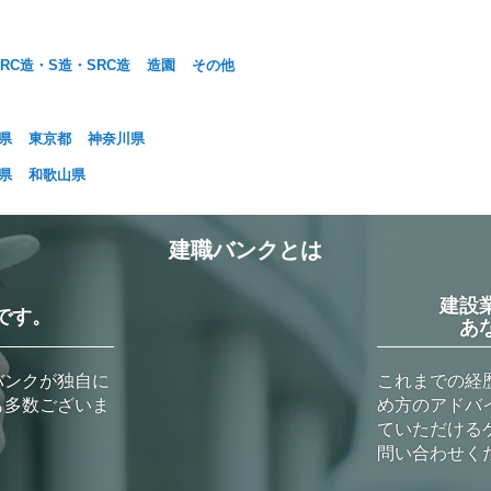
RC造・S造・SRC造
造園
その他
県
東京都
神奈川県
県
和歌山県
建職バンクとは
建設
です。
あ
バンクが独自に
これまでの経
も多数ございま
め方のアドバ
ていただける
問い合わせく