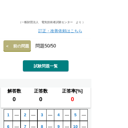
（一般財団法人 電気技術者試験センター より ）
訂正・改善依頼はこちら
問題50/50
＜ 前の問題
試験問題一覧
解答数
正答数
正答率[%]
0
0
0
1
―
2
―
3
―
4
―
5
―
6
―
7
―
8
―
9
―
10
―