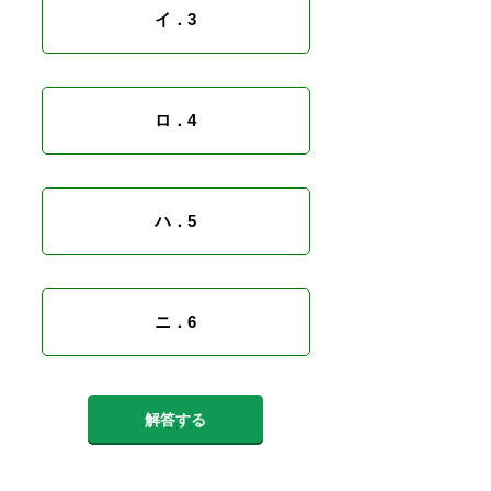
イ．3
ロ．4
ハ．5
ニ．6
解答する