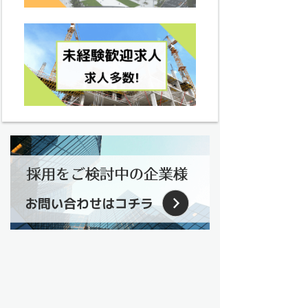
建設業界の転職・求人 トップ
過去問トップ
電気工事士試験問題トップ