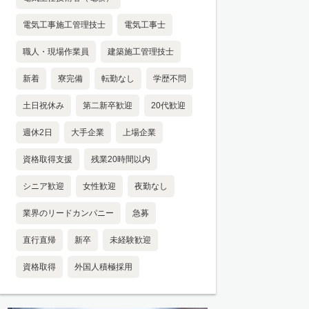
電気工事施工管理技士
電気工事士
職人・現場作業員
建築施工管理技士
新着
寮完備
転勤なし
学歴不問
土日祝休み
第二新卒歓迎
20代歓迎
週休2日
大手企業
上場企業
資格取得支援
残業20時間以内
シニア歓迎
女性歓迎
夜勤なし
業界のリードカンパニー
急募
直行直帰
新卒
未経験歓迎
資格取得
外国人積極採用