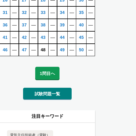
26
―
27
―
28
―
29
―
30
―
31
―
32
―
33
―
34
―
35
―
36
―
37
―
38
―
39
―
40
―
41
―
42
―
43
―
44
―
45
―
46
―
47
―
48
―
49
―
50
―
1問目へ
試験問題一覧
注目キーワード
電気主任技術者（電験）