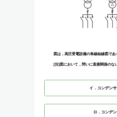
図は，高圧受電設備の単線結線図であ
[注]図において，問いに直接関係の
イ．コンデンサ
ロ．コンデン