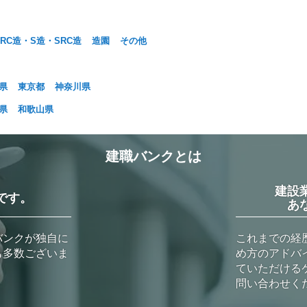
RC造・S造・SRC造
造園
その他
県
東京都
神奈川県
県
和歌山県
建職バンクとは
建設
です。
あ
バンクが独自に
これまでの経
も多数ございま
め方のアドバ
ていただける
問い合わせく