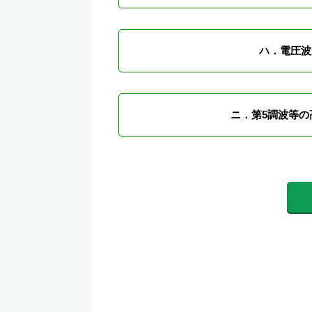
ハ．電圧波
ニ．第5調波等の