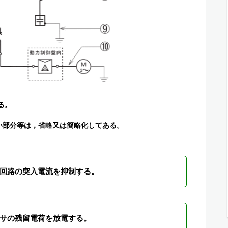
る。
ない部分等は，省略又は簡略化してある。
回路の突入電流を抑制する。
サの残留電荷を放電する。