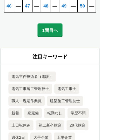
46
―
47
―
48
―
49
―
50
―
1問目へ
注目キーワード
電気主任技術者（電験）
電気工事施工管理技士
電気工事士
職人・現場作業員
建築施工管理技士
新着
寮完備
転勤なし
学歴不問
土日祝休み
第二新卒歓迎
20代歓迎
週休2日
大手企業
上場企業