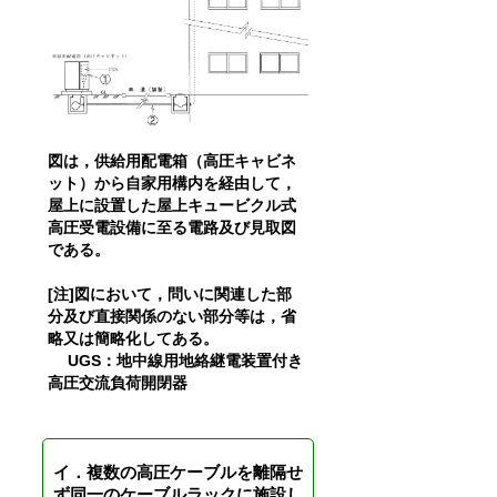
図は，供給用配電箱（高圧キャビネ
ット）から自家用構内を経由して，
屋上に設置した屋上キュービクル式
高圧受電設備に至る電路及び見取図
である。
[注]図において，問いに関連した部
分及び直接関係のない部分等は，省
略又は簡略化してある。
UGS：地中線用地絡継電装置付き
高圧交流負荷開閉器
イ．複数の高圧ケーブルを離隔せ
ず同一のケーブルラックに施設し