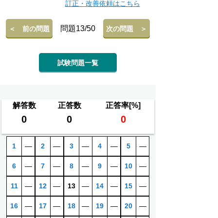
訂正・改善依頼はこちら
問題13/50
＜ 前の問題
次の問題 ＞
試験問題一覧
解答数
正答数
正答率[%]
0
0
0
1
―
2
―
3
―
4
―
5
―
6
―
7
―
8
―
9
―
10
―
11
―
12
―
13
―
14
―
15
―
16
―
17
―
18
―
19
―
20
―