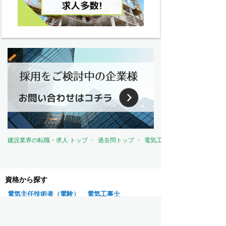
建設業界の転職・求人 トップ
過去問トップ
電気工事士試験問題トップ
資格から探す
電気主任技術者（電験）
電気工事士
電気工事施工管理技士
建築士
建築施工管理技士
土木施工管理技士