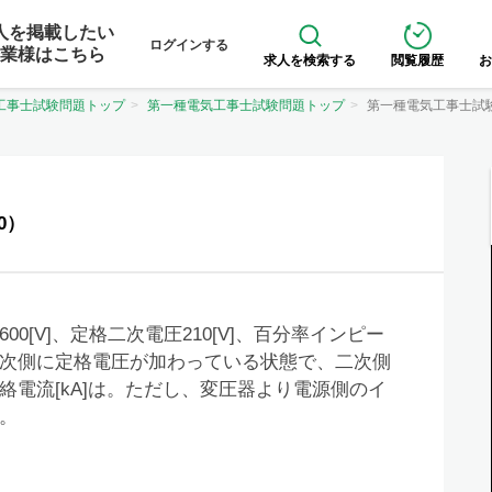
人を掲載したい
ログインする
業様はこちら
求人を検索する
閲覧履歴
お
工事士試験問題トップ
第一種電気工事士試験問題トップ
第一種電気工事士試
0）
600[V]、定格二次電圧210[V]、百分率インピー
。一次側に定格電圧が加わっている状態で、二次側
電流[kA]は。ただし、変圧器より電源側のイ
。