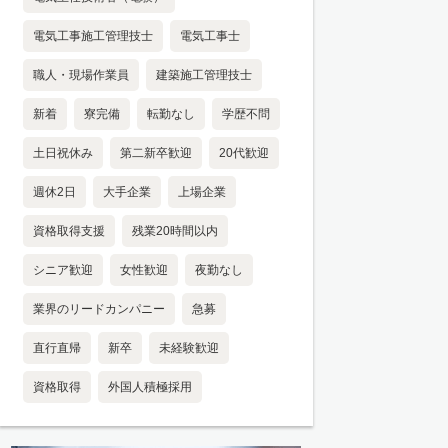
電気工事施工管理技士
電気工事士
職人・現場作業員
建築施工管理技士
新着
寮完備
転勤なし
学歴不問
土日祝休み
第二新卒歓迎
20代歓迎
週休2日
大手企業
上場企業
資格取得支援
残業20時間以内
シニア歓迎
女性歓迎
夜勤なし
業界のリードカンパニー
急募
直行直帰
新卒
未経験歓迎
資格取得
外国人積極採用