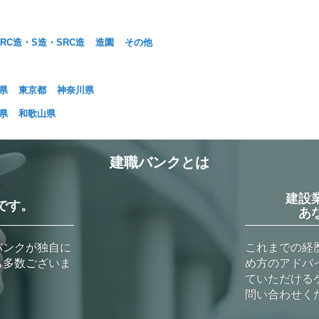
RC造・S造・SRC造
造園
その他
県
東京都
神奈川県
県
和歌山県
建職バンクとは
建設
です。
あ
バンクが独自に
これまでの経
も多数ございま
め方のアドバ
ていただける
問い合わせく