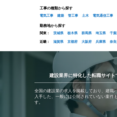
工事の種類から探す
電気工事
建築
管工事
土木
電気通信工事
勤務地から探す
関東：
茨城県
栃木県
群馬県
埼玉県
千葉
近畿：
滋賀県
京都府
大阪府
兵庫県
奈良
建設業界に特化した転職サイト
全国の建設業の求人を掲載しており、建職
入手した、一般には公開されていない案件
す。