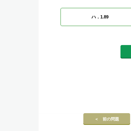
ハ．1.89
＜ 前の問題