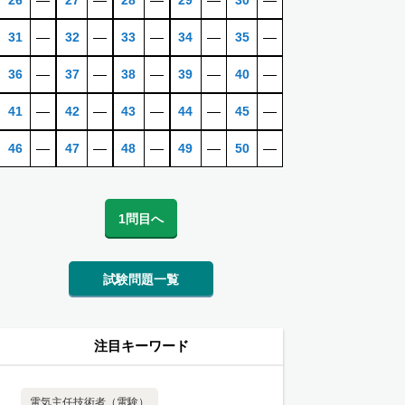
26
―
27
―
28
―
29
―
30
―
31
―
32
―
33
―
34
―
35
―
36
―
37
―
38
―
39
―
40
―
41
―
42
―
43
―
44
―
45
―
46
―
47
―
48
―
49
―
50
―
1問目へ
試験問題一覧
注目キーワード
電気主任技術者（電験）