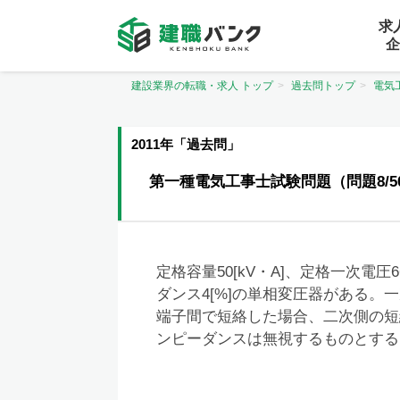
求
企
建設業界の転職・求人 トップ
過去問トップ
電気
2011年「過去問」
第一種電気工事士試験問題（問題8/5
定格容量50[kV・A]、定格一次電圧6
ダンス4[%]の単相変圧器がある
端子間で短絡した場合、二次側の短絡
ンピーダンスは無視するものとする