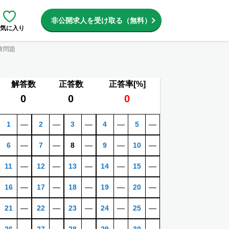
非公開求人を受け取る（無料）
気に入り
験問題
解答数
正答数
正答率[%]
0
0
0
1
―
2
―
3
―
4
―
5
―
6
―
7
―
8
―
9
―
10
―
11
―
12
―
13
―
14
―
15
―
16
―
17
―
18
―
19
―
20
―
21
―
22
―
23
―
24
―
25
―