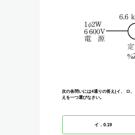
次の各問いには4通りの答え(イ、 ロ、
えを一つ選びなさい。
イ．0.19