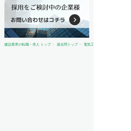
建設業界の転職・求人 トップ
過去問トップ
電気工事士試験問題トップ
資格から探す
電気主任技術者（電験）
電気工事士
電気工事施工管理技士
建築士
建築施工管理技士
土木施工管理技士
管工事施工管理技士
造園施工管理技士
その他
職種から探す
施工管理
設備設計
設備管理
設計
職人・現場作業員
営業