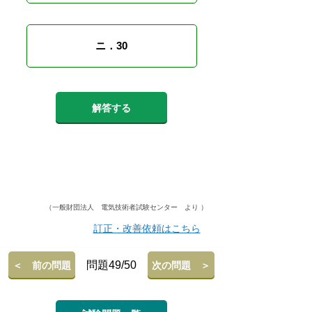
ニ．30
解答する
（一般財団法人 電気技術者試験センター より ）
訂正・改善依頼はこちら
問題49/50
＜ 前の問題
次の問題 ＞