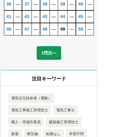
36
―
37
―
38
―
39
―
40
―
41
―
42
―
43
―
44
―
45
―
46
―
47
―
48
―
49
―
50
―
1問目へ
注目キーワード
電気主任技術者（電験）
電気工事施工管理技士
電気工事士
職人・現場作業員
建築施工管理技士
新着
寮完備
転勤なし
学歴不問