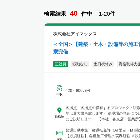
40
検索結果
件
中
1-
20
件
株式会社アイマックス
＜全国＞【建築・土木・設備等の施工管
寮完備
正社員
転勤なし
土日祝休み
資格取得支
420～900万円
年収
各拠点、各拠点の保有するプロジェクト現
地は最大限考慮します） ※現場の詳細につ
勤務地
にご説明します 【本社・各支店・営業所】
東支店 東京営業所 東京都渋谷区代々木2-23-
テートメナー1055 └アクセス：京王線「
普通自動車第一種運転免許（AT限定・MT
歩5分 ※東京都を中心とした首都圏のほか
【必須経験】 各種施工管理の実務経験 ※設
資格