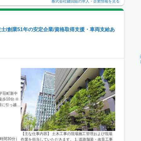
株式会社鍵田組
の求人・企業情報を見る
士/創業51年の安定企業/資格取得支援・車両支給あ
市平荘町新中
10分 ※
屋に引っ越
北在家2703
【主な仕事内容】 土木工事の現場施工管理および現場
7時間30分）
作業を担当していただきます。 1. 道路舗装・改良工事