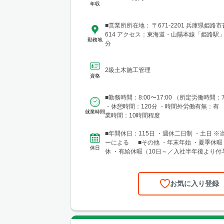
年収
■営業所所在地： 〒671-2201 兵庫県姫路市書
614 アクセス：東海道・山陽本線「姫路駅」
勤務地
分
2級土木施工管理
資格
■勤務時間：8:00〜17:00 （所定労働時間：
・休憩時間：120分 ・時間外労働有無：有
就業時間
業時間：10時間程度
■年間休日：115日 ・週休二日制 ・土日 
ーによる ■その他 ・年末年始 ・夏季休暇 ・産休・育
休日
休 ・有給休暇（10日～／入社半年後より付
お気に入り登録