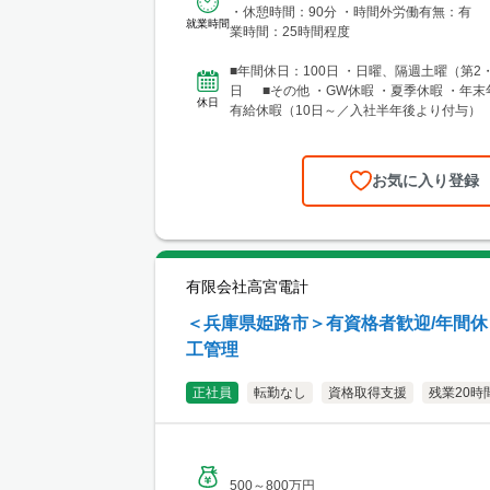
・休憩時間：90分 ・時間外労働有無：有 
就業時間
業時間：25時間程度
■年間休日：100日 ・日曜、隔週土曜（第2
日 ■その他 ・GW休暇 ・夏季休暇 ・年末
休日
有給休暇（10日～／入社半年後より付与）
お気に入り登録
有限会社高宮電計
＜兵庫県姫路市＞有資格者歓迎/年間休日
工管理
正社員
転勤なし
資格取得支援
残業20時
500～800万円