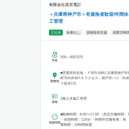
有限会社高宮電計
＜兵庫県神戸市＞有資格者歓迎/年間休日
工管理
正社員
転勤なし
資格取得支援
残業20時
500～800万円
年収
■営業所所在地： 〒655-0861 兵庫県神戸
町字向井487-4 アクセス：神戸市バス「向
勤務地
り徒歩1分
2級土木施工管理
資格
■勤務時間：8:00〜17:00 （所定労働時間：
・休憩時間：120分 ・時間外労働有無：有
就業時間
業時間：10時間程度