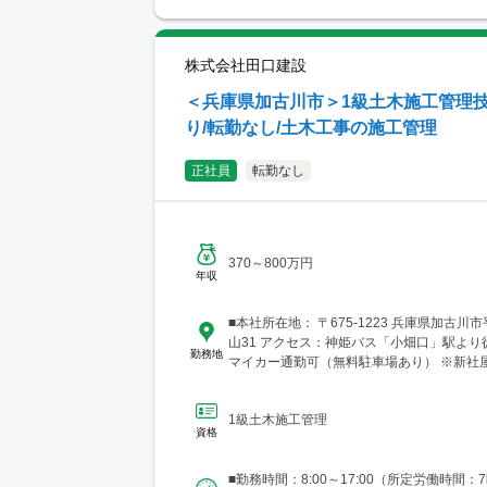
株式会社田口建設
＜兵庫県加古川市＞1級土木施工管理技
り/転勤なし/土木工事の施工管理
正社員
転勤なし
370～800万円
年収
■本社所在地： 〒675-1223 兵庫県加古川
山31 アクセス：神姫バス「小畑口」駅より徒歩
勤務地
マイカー通勤可（無料駐車場あり） ※新社
し！！ 〒675-0017 兵庫県加古川市加古川町
時期：2026年6月頃
1級土木施工管理
資格
■勤務時間：8:00～17:00（所定労働時間：