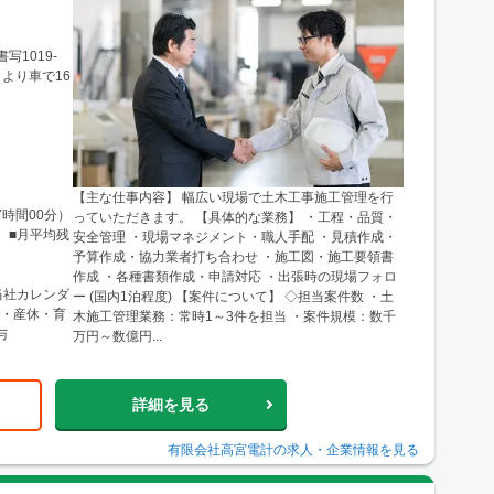
写1019-
より車で16
【主な仕事内容】 幅広い現場で土木工事施工管理を行
7時間00分）
っていただきます。 【具体的な業務】 ・工程・品質・
 ■月平均残
安全管理 ・現場マネジメント・職人手配 ・見積作成・
予算作成・協力業者打ち合わせ ・施工図・施工要領書
作成 ・各種書類作成・申請対応 ・出張時の現場フォロ
※当社カレンダ
ー (国内1泊程度) 【案件について】 ◇担当案件数 ・土
木施工管理業務：常時1～3件を担当 ・案件規模：数千
与
万円～数億円...
詳細を見る
有限会社高宮電計
の求人・企業情報を見る