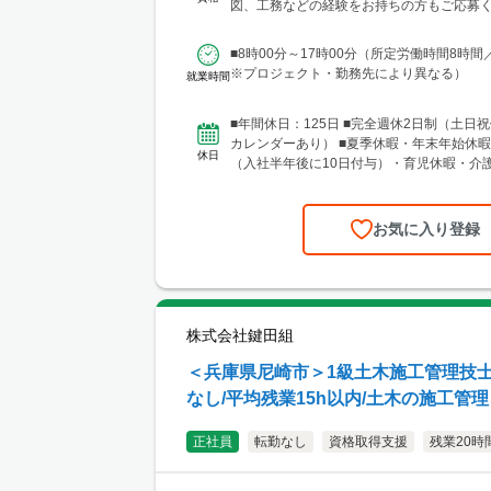
馬・茨城・埼玉・山梨・千葉・神奈川など
図、工務などの経験をお持ちの方もご応募く
現場あり。 ■関東支店 仙台事務所 宮城
験年数は不問 【土...
区中央1丁目7-4（アーケード内） 宮城商事ビ
■8時00分～17時00分（所定労働時間8時間
城県エリアのほか、青森・岩手・秋田・山
※プロジェクト・勤務先により異なる）
就業時間
に現場あり ■北日本支店 札幌営業所・建設総合技術セ
ンター(CTTC事業部) 北海道札幌市北区北1
13 NKエルムビル1F └アクセス：地下鉄「
■年間休日：125日 ■完全週休2日制（土日祝
歩3分、JR「札幌駅」徒歩9分 ※札幌を中
カレンダーあり） ■夏季休暇・年末年始休暇
休日
圏のほか、道南・道東・道北の各地区（小
（入社半年後に10日付与）・育児休暇・介
見沢・室蘭など）に現場あり。 ■関西支
準備休暇
所 兵庫県神戸市中央区東町122-2 港都ビル8
ス：「三宮・花時計前駅」から徒歩2分、「
お気に入り登録
ら徒歩8分 ※関西、近畿圏を中心としたエ
西日本（九州・四国・中国）にも現場あ
支店 大阪事務所 大阪府大阪市北区梅田1-1-3-
前第3ビル5階10号 └アクセス：阪急電鉄「
駅」、御堂筋線「梅田駅」、JR「大阪駅」
株式会社鍵田組
良好 ※関西、近畿圏を中心としたエリアの
北陸エリアにも現場あり。
＜兵庫県尼崎市＞1級土木施工管理技士/
なし/平均残業15h以内/土木の施工管理
正社員
転勤なし
資格取得支援
残業20時