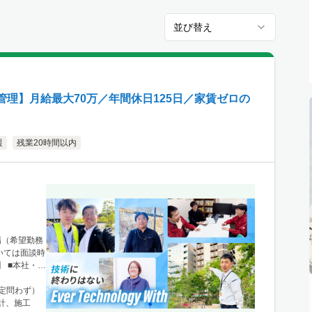
並び替え
理】月給最大70万／年間休日125日／家賃ゼロの
援
残業20時間以内
場（希望勤務
いては面談時
 ■本社・関
1 ニュース
新宿駅」から徒
限定問わず）
、栃木・群
計、施工