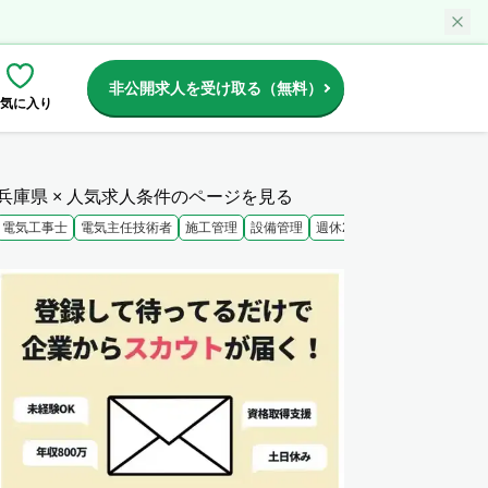
非公開求人を受け取る（無料）
気に入り
兵庫県 × 人気求人条件のページを見る
電気工事士
電気主任技術者
施工管理
設備管理
週休2日
未経験歓迎
大手