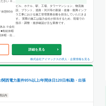
に関東圏内の
ださい ※経
県仙台市青葉
ビル、ホテル、駅、工場、タワーマンション、物流施
ル4F ※宮
設、プラント、道路・河川等の新築・改修・復興インフ
／休憩60分
形・福島など
ラ工事における施工管理業務全般を担当していただきま
す。 実際の施工は協力会社が担当するため、現場での
0条西3丁目
指示・調整・進捗確認が主な業務です。
北12条駅」徒
休み ※会社
心とした道央
 ■有給休暇
樽・千歳・岩
護休暇・出張
店 神戸営業
階 └アクセ
三宮駅」か
詳細を見る
リアのほか、
り。 ■関西
株式会社アイマックス
の求人・企業情報を見る
500 大阪駅
大阪梅田
よりアクセス
ほか、東海・
関西電力案件95%以上/年間休日120日/転勤・出張
間以内