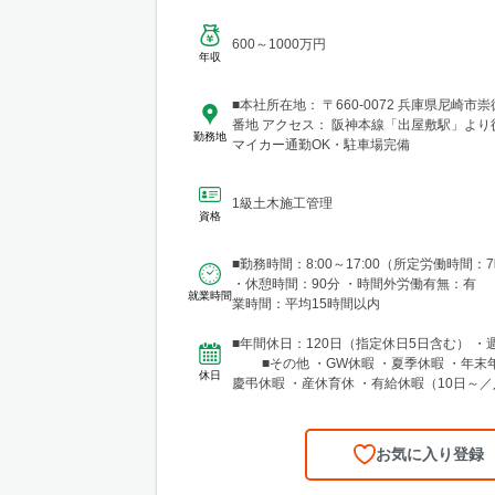
600～1000万円
年収
■本社所在地： 〒660-0072 兵庫県尼崎市崇
番地 アクセス： 阪神本線「出屋敷駅」より徒
勤務地
マイカー通勤OK・駐車場完備
1級土木施工管理
資格
■勤務時間：8:00～17:00（所定労働時間：
・休憩時間：90分 ・時間外労働有無：有 
就業時間
業時間：平均15時間以内
■年間休日：120日（指定休日5日含む） ・
■その他 ・GW休暇 ・夏季休暇 ・年末年
休日
慶弔休暇 ・産休育休 ・有給休暇（10日～
より付与）
お気に入り登録