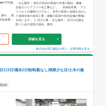
■月平均残
・主な案件： 加古川市内の県道や市道の新設・補修、
歩道のバリアフリー化工事など 。 ・具体的作業： アス
ファルトの舗装だけでなく、長年の技術と知識を活かし
・第4）、祝
た道路全体の改良工事（道幅の拡張や排水設備の整備）
年始休暇 ・
を担います 。 2. 河川工事 ・主な案件： 河川の氾濫を
防ぐための堤防の強化、護岸...
詳細を見る
株式会社田口建設
の求人・企業情報を見る
115日/週休2日制/転勤なし/残業少な目/土木の施
間以内