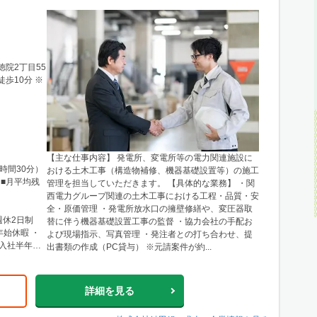
徳院2丁目55
歩10分 ※
【主な仕事内容】 発電所、変電所等の電力関連施設に
7時間30分）
おける土木工事（構造物補修、機器基礎設置等）の施工
■月平均残
管理を担当していただきます。 【具体的な業務】 ・関
西電力グループ関連の土木工事における工程・品質・安
全・原価管理 ・発電所放水口の擁壁修繕や、変圧器取
週休2日制
替に伴う機器基礎設置工事の監督 ・協力会社の手配お
始休暇 ・
よび現場指示、写真管理 ・発注者との打ち合わせ、提
／入社半年後
出書類の作成（PC貸与） ※元請案件が約...
詳細を見る