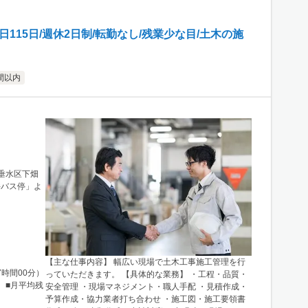
115日/週休2日制/転勤なし/残業少な目/土木の施
間以内
市垂水区下畑
井バス停」よ
【主な仕事内容】 幅広い現場で土木工事施工管理を行
7時間00分）
っていただきます。 【具体的な業務】 ・工程・品質・
 ■月平均残
安全管理 ・現場マネジメント・職人手配 ・見積作成・
予算作成・協力業者打ち合わせ ・施工図・施工要領書