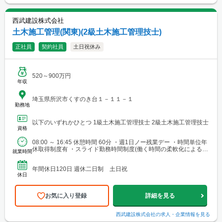
西武建設株式会社
土木施工管理(関東)(2級土木施工管理技士)
正社員
契約社員
土日祝休み
520～900万円
年収
埼玉県所沢市くすのき台１－１１－１
勤務地
以下のいずれかひとつ 1級土木施工管理技士 2級土木施工管理技士
資格
08:00 ～ 16:45 休憩時間 60分 ・週1日ノー残業デー ・時間単位年
休取得制度有 ・スライド勤務時間制度(働く時間の柔軟化による労
就業時間
働時間の効率化を図る制度）有
年間休日120日 週休二日制 土日祝
休日
お気に入り登録
詳細を見る
西武建設株式会社
の求人・企業情報を見る