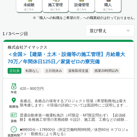
未経験
施工管理
設備管理
職人
はこちら
はこちら
はこちら
はこちら
※「職人への転職をご希望の方」への職業紹介は行っておりません。
並び替え
1
/
3
ページ目
株式会社アイマックス
＜全国＞【建築・土木・設備等の施工管理】月給最大
70万／年間休日125日／家賃ゼロの寮完備
正社員
転勤なし
土日祝休み
資格取得支援
残業20時間以内
420～900万円
年収
各拠点、各拠点の保有するプロジェクト現場（希望勤務地は最大
限考慮します） ※現場の詳細については面談時にご説明します
勤務地
【本社・各支店・営業所】 ■本社・関東支店 東京営業所 東京都渋
谷区代々木2-23-1 ニューステートメナー1055 └アクセス：京王線
普通自動車第一種運転免許（AT限定・MT限定問わず） 【必須経
「新宿駅」から徒歩5分 ※東京都を中心とした首都圏のほか、栃
験】 各種施工管理の実務経験 ※設計、施工図、工務などの経験を
資格
木・群馬・茨城・埼玉・山梨・千葉・神奈川などに関東圏内の現
お持ちの方もご応募ください ※経験年数は不問 【土...
場あり。 ■関東支店 仙台事務所 宮城県仙台市青葉区中央1丁目
■8時00分～17時00分（所定労働時間8時間／休憩60分 ※プロジェ
7-4（アーケード内） 宮城商事ビル4F ※宮城県エリアのほか、青
クト・勤務先により異なる）
森・岩手・秋田・山形・福島などに現場あり ■北日本支店 札幌
就業時間