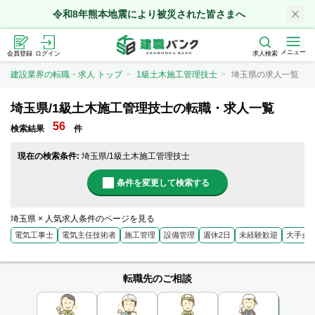
令和8年熊本地震により被災された皆さまへ
メニュー
会員登録
ログイン
求人検索
建設業界の転職・求人 トップ
1級土木施工管理技士
埼玉県の求人一覧
埼玉県/1級土木施工管理技士の転職・求人一覧
56
検索結果
件
現在の検索条件:
埼玉県/1級土木施工管理技士
条件を変更して検索する
埼玉県 × 人気求人条件のページを見る
電気工事士
電気主任技術者
施工管理
設備管理
週休2日
未経験歓迎
大手企
転職先のご相談