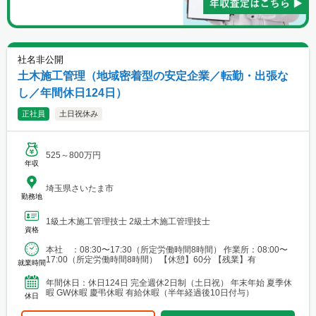
社名非公開
土木施工管理（地域密着型の安定企業／転勤・出張な
し／年間休日124日）
正社員
土日祝休み
525～800万円
年収
埼玉県さいたま市
勤務地
1級土木施工管理技士 2級土木施工管理技士
資格
本社 ：08:30〜17:30（所定労働時間8時間） 作業所：08:00〜
17:00（所定労働時間8時間） 【休憩】60分 【残業】有
就業時間
年間休日：休日124日 完全週休2日制（土日祝） 年末年始 夏季休
暇 GW休暇 慶弔休暇 有給休暇（半年経過後10日付与）
休日