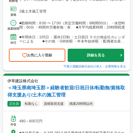
勤務地
り）
2級土木施工管理
資格
■勤務時間：8:00 〜 17:00（所定労働時間：8時間00分） ・休憩時
間：60分 ・時間外労働有無：有 ■月平均残業時間：20時間程度
就業時間
■年間休日：105日 ・週休2日制 ・土日祝日 ※その他会社カレンダ
ーによる ■その他 ・GW休暇 ・年末年始休暇 ・配偶者出産時
休日
休暇 ・有給休暇（20日～／入社半年後...
お気に入り登録
詳細を見る
守屋八潮建設株式会社
の求人・企業情報を見る
伊草建設株式会社
＜埼玉県南埼玉郡＞経験者歓迎/日祝日休/転勤無/資格取
得支援あり/土木の施工管理
正社員
転勤なし
資格取得支援
残業20時間以内
480～600万円
年収
■本社所在地： 〒345-0814 埼玉県南埼玉郡宮代町字東318 アクセ