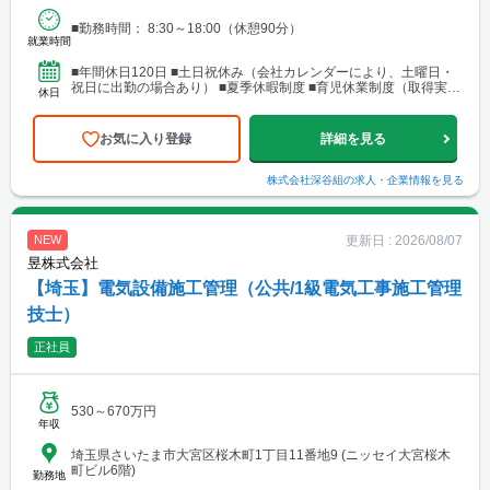
■勤務時間： 8:30～18:00（休憩90分）
就業時間
■年間休日120日 ■土日祝休み（会社カレンダーにより、土曜日・
祝日に出勤の場合あり） ■夏季休暇制度 ■育児休業制度（取得実績
休日
あり） ■年次有給休暇（取得しやすい環境／入社...
お気に入り登録
詳細を見る
株式会社深谷組
の求人・企業情報を見る
更新日 :
2026/08/07
NEW
昱株式会社
【埼玉】電気設備施工管理（公共/1級電気工事施工管理
技士）
正社員
530～670万円
年収
埼玉県さいたま市大宮区桜木町1丁目11番地9 (ニッセイ大宮桜木
町ビル6階)
勤務地