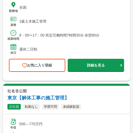
全国
勤務地
1級土木施工管理
資格
8：00〜17：00 所定労働時間7時間30分 休憩90分
就業時間
週休二日制
休日
お気に入り登録
詳細を見る
社名非公開
東京【解体工事の施工管理】
正社員
転勤なし
学歴不問
未経験歓迎
500～770万円
年収