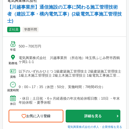
電気興業株式会社
【川越事業所】通信施設の工事に関わる施工管理技術
者（建設工事・構内電気工事）(2級電気工事施工管理技
士)
正社員
学歴不問
500～700万円
年収
電気興業株式会社 川越事業所 （所在地）埼玉県ふじみ野市西鶴
ケ岡1-1-1
勤務地
以下のいずれかひとつ 1級建築施工管理技士 2級建築施工管理技士
1級土木施工管理技士 2級土木施工管理技士 1級電気工事施工管理
資格
技士 2級電気工事施工管理技士 1級電気通信...
9：00～17：35（休憩：50分、実働時間：7時間45分）
就業時間
・休日：土日祝 ・6ヶ月経過後の年次有給休暇日数：10日 ・年末
年始休暇 ・夏季休暇
休日
お気に入り登録
詳細を見る
電気興業株式会社
の求人・企業情報を見る