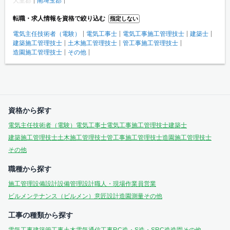
大里郡
南埼玉郡
転職・求人情報を資格で絞り込む
指定しない
電気主任技術者（電験）
電気工事士
電気工事施工管理技士
建築士
建築施工管理技士
土木施工管理技士
管工事施工管理技士
造園施工管理技士
その他
資格から探す
電気主任技術者（電験）
電気工事士
電気工事施工管理技士
建築士
建築施工管理技士
土木施工管理技士
管工事施工管理技士
造園施工管理技士
その他
職種から探す
施工管理
設備設計
設備管理
設計
職人・現場作業員
営業
ビルメンテナンス（ビルメン）
意匠設計
造園
測量
その他
工事の種類から探す