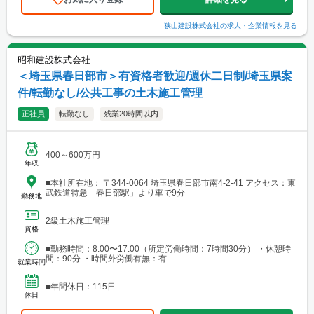
狭山建設株式会社
の求人・企業情報を見る
昭和建設株式会社
＜埼玉県春日部市＞有資格者歓迎/週休二日制/埼玉県案
件/転勤なし/公共工事の土木施工管理
正社員
転勤なし
残業20時間以内
400～600万円
年収
■本社所在地： 〒344-0064 埼玉県春日部市南4-2-41 アクセス：東
武鉄道特急「春日部駅」より車で9分
勤務地
2級土木施工管理
資格
■勤務時間：8:00〜17:00（所定労働時間：7時間30分） ・休憩時
間：90分 ・時間外労働有無：有
就業時間
■年間休日：115日
休日