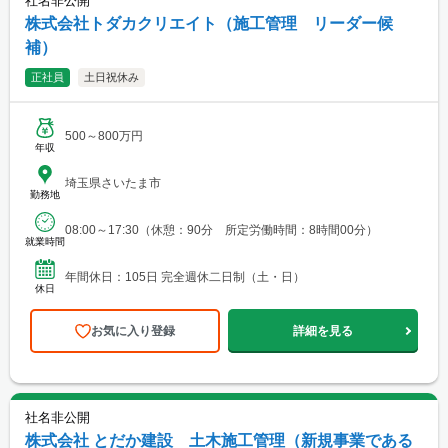
社名非公開
株式会社トダカクリエイト（施工管理 リーダー候
補）
正社員
土日祝休み
500～800万円
年収
埼玉県さいたま市
勤務地
08:00～17:30（休憩：90分 所定労働時間：8時間00分）
就業時間
年間休日：105日 完全週休二日制（土・日）
休日
お気に入り登録
詳細を見る
社名非公開
株式会社 とだか建設 土木施工管理（新規事業である