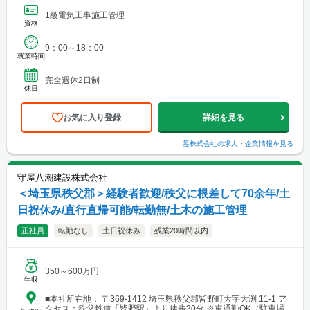
1級電気工事施工管理
資格
9：00～18：00
就業時間
完全週休2日制
休日
お気に入り登録
詳細を見る
昱株式会社
の求人・企業情報を見る
守屋八潮建設株式会社
＜埼玉県秩父郡＞経験者歓迎/秩父に根差して70余年/土
日祝休み/直行直帰可能/転勤無/土木の施工管理
正社員
転勤なし
土日祝休み
残業20時間以内
350～600万円
年収
■本社所在地： 〒369-1412 埼玉県秩父郡皆野町大字大渕 11-1 ア
クセス：秩父鉄道「皆野駅」より徒歩20分 ※車通勤OK（駐車場あ