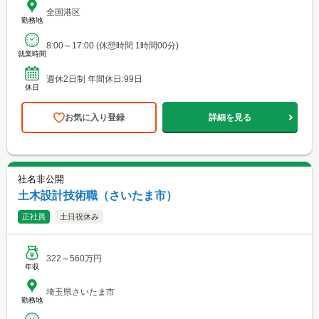
全国港区
勤務地
8:00～17:00 (休憩時間 1時間00分)
就業時間
週休2日制 年間休日:99日
休日
お気に入り登録
詳細を見る
社名非公開
土木設計技術職（さいたま市）
正社員
土日祝休み
322～560万円
年収
埼玉県さいたま市
勤務地