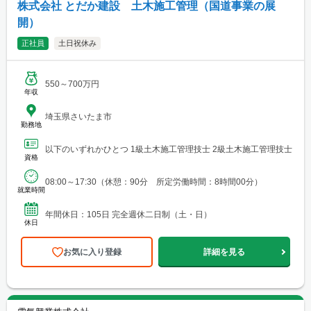
株式会社 とだか建設 土木施工管理（国道事業の展
開）
正社員
土日祝休み
550～700万円
年収
埼玉県さいたま市
勤務地
以下のいずれかひとつ 1級土木施工管理技士 2級土木施工管理技士
資格
08:00～17:30（休憩：90分 所定労働時間：8時間00分）
就業時間
年間休日：105日 完全週休二日制（土・日）
休日
お気に入り登録
詳細を見る