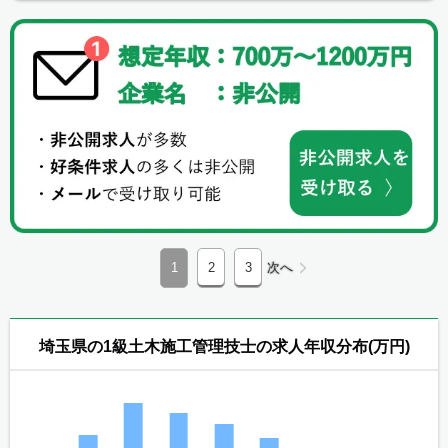
1
2
3
次へ
埼玉県の1級土木施工管理技士の求人年収分布(万円)