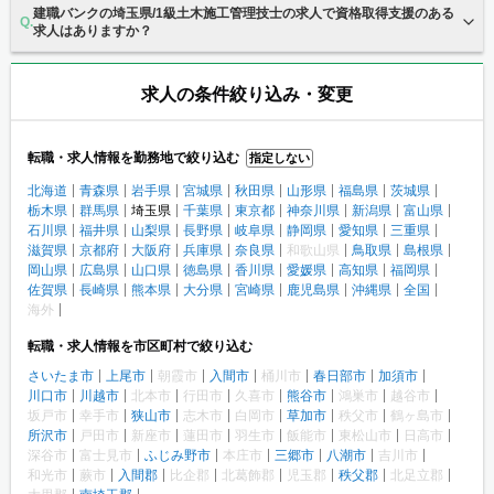
建職バンクの埼玉県/1級土木施工管理技士の求人で資格取得支援のある
求人はありますか？
求人の条件絞り込み・変更
転職・求人情報を勤務地で絞り込む
指定しない
北海道
青森県
岩手県
宮城県
秋田県
山形県
福島県
茨城県
栃木県
群馬県
埼玉県
千葉県
東京都
神奈川県
新潟県
富山県
石川県
福井県
山梨県
長野県
岐阜県
静岡県
愛知県
三重県
滋賀県
京都府
大阪府
兵庫県
奈良県
和歌山県
鳥取県
島根県
岡山県
広島県
山口県
徳島県
香川県
愛媛県
高知県
福岡県
佐賀県
長崎県
熊本県
大分県
宮崎県
鹿児島県
沖縄県
全国
海外
転職・求人情報を市区町村で絞り込む
さいたま市
上尾市
朝霞市
入間市
桶川市
春日部市
加須市
川口市
川越市
北本市
行田市
久喜市
熊谷市
鴻巣市
越谷市
坂戸市
幸手市
狭山市
志木市
白岡市
草加市
秩父市
鶴ヶ島市
所沢市
戸田市
新座市
蓮田市
羽生市
飯能市
東松山市
日高市
深谷市
富士見市
ふじみ野市
本庄市
三郷市
八潮市
吉川市
和光市
蕨市
入間郡
比企郡
北葛飾郡
児玉郡
秩父郡
北足立郡