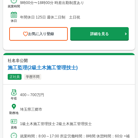
9時00分〜18時00分 時差出勤制度あり
就業時間
年間休日 125日 週休二日制 土日祝
休日
お気に入り登録
詳細を見る
社名非公開
施工監理(2級土木施工管理技士)
正社員
学歴不問
400～700万円
年収
埼玉県三郷市
勤務地
1級土木施工管理技士 2級土木施工管理技士
資格
就業時間：8:00～17:00 所定労働時間：8時間 休憩時間：60分 <補