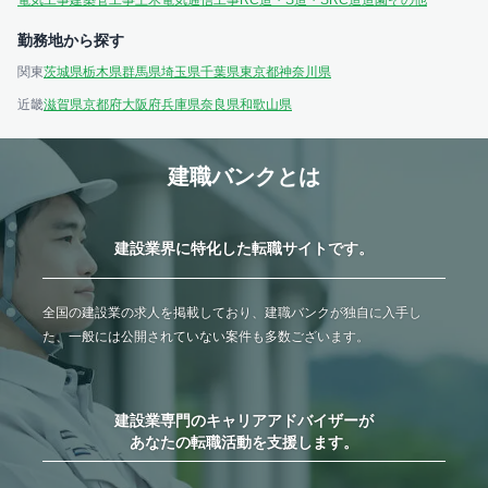
電気工事
建築
管工事
土木
電気通信工事
RC造・S造・SRC造
造園
その他
勤務地から探す
関東
茨城県
栃木県
群馬県
埼玉県
千葉県
東京都
神奈川県
近畿
滋賀県
京都府
大阪府
兵庫県
奈良県
和歌山県
建職バンクとは
建設業界に特化した転職サイトです。
全国の建設業の求人を掲載しており、建職バンクが独自に入手し
た、一般には公開されていない案件も多数ございます。
建設業専門のキャリアアドバイザーが
あなたの転職活動を支援します。