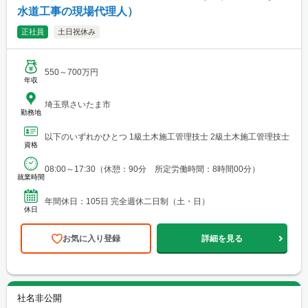
水道工事の現場代理人）
正社員
土日祝休み
550～700万円
年収
埼玉県さいたま市
勤務地
以下のいずれかひとつ 1級土木施工管理技士 2級土木施工管理技士
資格
08:00～17:30（休憩：90分 所定労働時間：8時間00分）
就業時間
年間休日：105日 完全週休二日制（土・日）
休日
お気に入り登録
詳細を見る
社名非公開