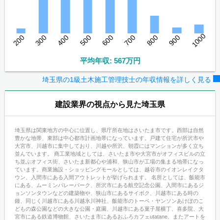
1000
200
300
400
500
600
700
800
900
平均年収: 567万円
埼玉県の1級土木施工管理技士の年収情報を詳しく見る
建設業界の視点から見た埼玉県
埼玉県は関東地方の中心に位置し、県庁所在地はさいたま市です。西部は自然
豊かな地帯、東部は中心都市計画地帯になっています。戸建て住宅が所沢市や
大宮市、川越市に集中しており、川越や所沢、朝霞にはマンションが多く立ち
並んでいます。 商工業地域としては、さいたま市や大宮市がオフィスビルの立
ち並ぶオフィス街、さいたま新都心や浦和、狭山市が工場の集まる地帯になっ
ています。商業施設・ショッピングモールとしては、越谷市のイオンレイクタ
ウン、入間市にある入間アウトレットが挙げられます。 名所としては、飯能市
にある、ムーミンバレーパーク、所沢市にある航空記念公園、入間市にあるジ
ョンソンタウンなどの建築物や、狭山市にあるサイボク、川越市にある時の
鐘、同じく川越市にある川越氷川神社、飯能市のトーベ・ヤンソンあけぼのこ
どもの森公園などの大きな公園・庭園、川越市にある菓子屋横丁、喜多院、大
宮市にある鉄道博物館、さいたま市にあるおふろカフェutatane、またアートを