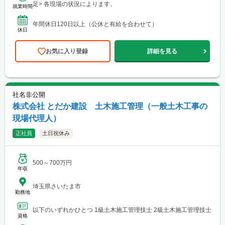
足> 各現場の状況によります。
就業時間
年間休日120日以上（公休と有給を合わせて）
休日
お気に入り登録
詳細を見る
社名非公開
株式会社 とだか建設 土木施工管理（一般土木工事の
現場代理人）
正社員
土日祝休み
500～700万円
年収
埼玉県さいたま市
勤務地
以下のいずれかひとつ 1級土木施工管理技士 2級土木施工管理技士
資格