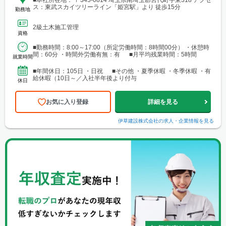
ス：東武スカイツリーライン「姫宮駅」より 徒歩15分
勤務地
2級土木施工管理
資格
■勤務時間：8:00～17:00（所定労働時間：8時間00分） ・休憩時
間：60分 ・時間外労働有無：有 ■月平均残業時間：5時間
就業時間
■年間休日：105日 ・日祝 ■その他 ・夏季休暇 ・冬季休暇 ・有
給休暇（10日～／入社半年後より付与
休日
お気に入り登録
詳細を見る
伊草建設株式会社
の求人・企業情報を見る