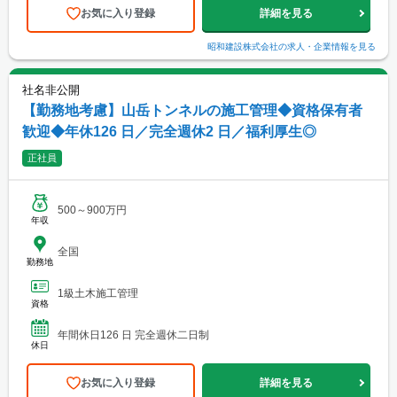
お気に入り登録
詳細を見る
昭和建設株式会社
の求人・企業情報を見る
社名非公開
【勤務地考慮】山岳トンネルの施工管理◆資格保有者
歓迎◆年休126 日／完全週休2 日／福利厚生◎
正社員
500～900万円
年収
全国
勤務地
1級土木施工管理
資格
年間休日126 日 完全週休二日制
休日
お気に入り登録
詳細を見る