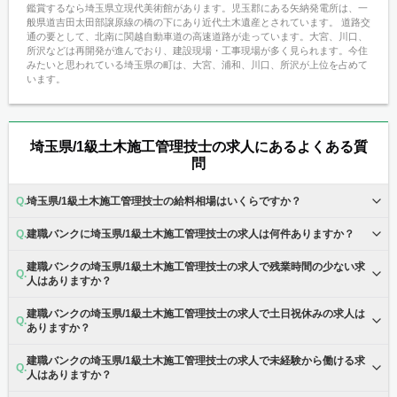
鑑賞するなら埼玉県立現代美術館があります。児玉郡にある矢納発電所は、一
般県道吉田太田部譲原線の橋の下にあり近代土木遺産とされています。 道路交
通の要として、北南に関越自動車道の高速道路が走っています。大宮、川口、
所沢などは再開発が進んでおり、建設現場・工事現場が多く見られます。今住
みたいと思われている埼玉県の町は、大宮、浦和、川口、所沢が上位を占めて
います。
埼玉県/1級土木施工管理技士の求人にあるよくある質
問
埼玉県/1級土木施工管理技士の給料相場はいくらですか？
建職バンクに埼玉県/1級土木施工管理技士の求人は何件ありますか？
建職バンクの埼玉県/1級土木施工管理技士の求人で残業時間の少ない求
人はありますか？
建職バンクの埼玉県/1級土木施工管理技士の求人で土日祝休みの求人は
ありますか？
建職バンクの埼玉県/1級土木施工管理技士の求人で未経験から働ける求
人はありますか？