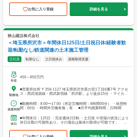
お気に入り登録
詳細を見る
狭山建設株式会社
＜埼玉県所沢市＞年間休日125日/土日祝日休/経験者歓
迎/転勤なし/鉄道関連の土木施工管理
正社員
転勤なし
土日祝休み
資格取得支援
450～850万円
年収
■営業所住所 〒359-1127 埼玉県所沢市星の宮1丁目6番7号 アクセ
ス：西武池袋線・西武新宿線「所沢駅」より徒歩15分 ・マイカー
勤務地
通勤可能（無料駐車場あり） ・バイク通勤可能 ・自転車通勤可能
■勤務時間：8:00〜17:00（所定労働時間：8時間00分） ・休憩時
間：60分 ・時間外労働有無：有 ■月平均残業時間：22時間
就業時間
■年間休日：125日 ・完全週休2日制 ・土日祝 ※現場の状況により
休日出勤の可能性あり。その場合は振休の取得が可能です。
休日
■その他： ・GW休暇 ・夏季休暇 ・年末年...
お気に入り登録
詳細を見る