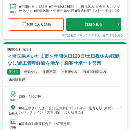
営業所・建設総合技術センター(CTTC事業部) 北海道札幌市北区北
10条西3丁目13 NKエルムビル1F └アクセス：地下鉄「北12条
■年間休日：125日 ■完全週休2日制（土日祝休み ※会社カレンダ
駅」徒歩3分、JR「札幌駅」徒歩9分 ※札幌を中心とした道央圏の
ーあり） ■夏季休暇・年末年始休暇 ■有給休暇（入社半年後に10日
休日
ほか、道南・道東・道北の各地区（小樽・千歳・岩見沢・室蘭な
付与）・育児休暇・介護休暇・出張準備休暇
ど）に現場あり。 ■関西支店 神戸営業所 兵庫県神戸市中央区
東町122-2 港都ビル8階 └アクセス：「三宮・花時計前駅」から徒
お気に入り登録
詳細を見る
歩2分、「三宮駅」から徒歩8分 ※関西、近畿圏を中心としたエリ
アのほか、西日本（九州・四国・中国）にも現場あり。 ■関
西支店 大阪事務所 大阪府大阪市北区梅田1-1-3-500 大阪駅前第3ビ
株式会社アイマックス
の求人・企業情報を見る
ル5階10号 └アクセス：阪急電鉄「大阪梅田駅」、御堂筋線「梅田
駅」、JR「大阪駅」よりアクセス良好 ※関西、近畿圏を中心とし
たエリアのほか、東海・北陸エリアにも現場あり。
株式会社深谷組
＜埼玉県さいたま市＞年間休日120日/土日祝休み/転勤
なし/施工管理経験を活かす顧客サポート営業
正社員
転勤なし
学歴不問
土日祝休み
残業20時間以内
未経験歓迎
360～420万円
年収
■埼玉県さいたま市見沼区大和田町1-1349-8 最寄り駅: 東武アーバ
ンパークライン「大和田駅」より徒歩2分
勤務地
■普通自動車運転免許（AT限定可）
資格