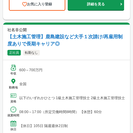
お気に入り登録
詳細を見る
社名非公開
【土木施工管理】鹿島建設など大手１次請け/再雇用制
度ありで長期キャリア◎
正社員
転勤なし
600～700万円
年収
全国
勤務地
以下のいずれかひとつ 1級土木施工管理技士 2級土木施工管理技士
資格
08:00～17:00（所定労働時間8時間） 【休憩】60分
就業時間
【休日】105日 隔週週休2日制
休日