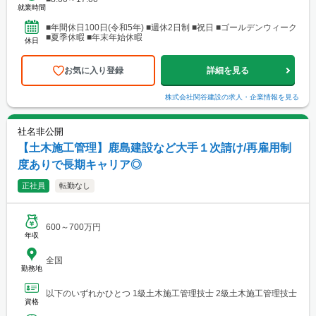
就業時間
■年間休日100日(令和5年) ■週休2日制 ■祝日 ■ゴールデンウィーク
■夏季休暇 ■年末年始休暇
休日
お気に入り登録
詳細を見る
株式会社関谷建設
の求人・企業情報を見る
社名非公開
【土木施工管理】鹿島建設など大手１次請け/再雇用制
度ありで長期キャリア◎
正社員
転勤なし
600～700万円
年収
全国
勤務地
以下のいずれかひとつ 1級土木施工管理技士 2級土木施工管理技士
資格