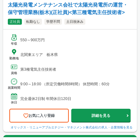
太陽光発電メンテナンス会社で太陽光発電所の運営・
保守管理業務(栃木)(正社員)<第三種電気主任技術者>
正社員
転勤なし
学歴不問
土日祝休み
550～900万円
年収
北関東エリア 栃木県
勤務地
第3種電気主任技術者
資格
9:00～18:00 （所定労働時間8時間） 休憩時間：60分
就業時間
完全週休2日制 年間休日120日
休日
お気に入り登録
詳細を見る
オリックス・リニューアブルエナジー・マネジメント株式会社
の求人・企業情報を見る