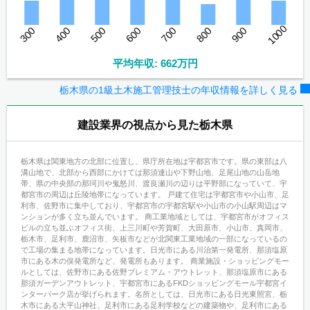
1000
300
400
500
600
700
800
900
平均年収: 662万円
栃木県の1級土木施工管理技士の年収情報を詳しく見る
建設業界の視点から見た栃木県
栃木県は関東地方の北部に位置し、県庁所在地は宇都宮市です。県の東部は八
溝山地で、北部から西部にかけては那須連山や下野山地、足尾山地の山岳地
帯、県の中央部の那珂川や鬼怒川、渡良瀬川の辺りは平野部になっていて、宇
都宮市の周辺は丘陵地帯になっています。 戸建て住宅は宇都宮市や小山市、足
利市、佐野市に集中しており、宇都宮市の宇都宮駅や小山市の小山駅周辺はマ
ンションが多く立ち並んでいます。 商工業地域としては、宇都宮市がオフィス
ビルの立ち並ぶオフィス街、上三川町や芳賀町、大田原市、小山市、真岡市、
栃木市、足利市、鹿沼市、矢板市などが北関東工業地域の一部になっているの
で工場の集まる地帯になっています。日光市にある川治第一発電所、那須塩原
市にある木の俣発電所など、発電所もあります。 商業施設・ショッピングモー
ルとしては、佐野市にある佐野プレミアム・アウトレット、那須塩原市にある
那須ガーデンアウトレット、宇都宮市にあるFKDショッピングモール宇都宮イ
ンターパーク店が挙げられます。名所としては、日光市にある日光東照宮、栃
木市にある大平山神社、足利市にある足利学校などの建築物や、足利市にある