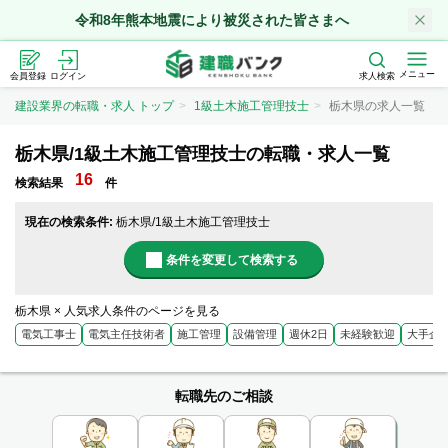
令和8年熊本地震により被災された皆さまへ
メニュー
会員登録
ログイン
求人検索
建設業界の転職・求人 トップ
1級土木施工管理技士
栃木県の求人一覧
栃木県/1級土木施工管理技士の転職・求人一覧
16
検索結果
件
現在の検索条件:
栃木県/1級土木施工管理技士
条件を変更して検索する
栃木県 × 人気求人条件のページを見る
電気工事士
電気主任技術者
施工管理
設備管理
週休2日
未経験歓迎
大手企
転職先のご相談