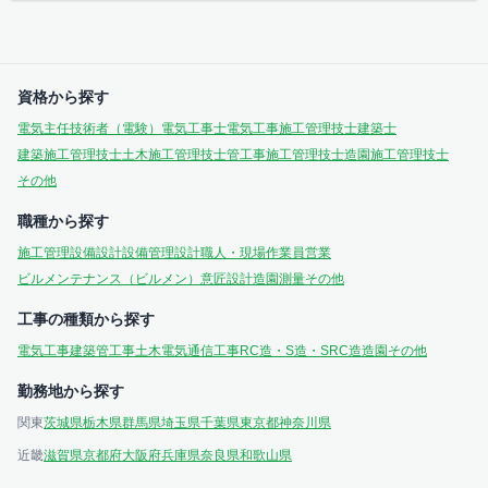
資格から探す
電気主任技術者（電験）
電気工事士
電気工事施工管理技士
建築士
建築施工管理技士
土木施工管理技士
管工事施工管理技士
造園施工管理技士
その他
職種から探す
施工管理
設備設計
設備管理
設計
職人・現場作業員
営業
ビルメンテナンス（ビルメン）
意匠設計
造園
測量
その他
工事の種類から探す
電気工事
建築
管工事
土木
電気通信工事
RC造・S造・SRC造
造園
その他
勤務地から探す
関東
茨城県
栃木県
群馬県
埼玉県
千葉県
東京都
神奈川県
近畿
滋賀県
京都府
大阪府
兵庫県
奈良県
和歌山県