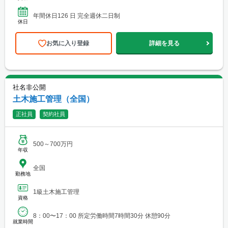
年間休日126 日 完全週休二日制
休日
お気に入り登録
詳細を見る
社名非公開
土木施工管理（全国）
正社員
契約社員
500～700万円
年収
全国
勤務地
1級土木施工管理
資格
8：00〜17：00 所定労働時間7時間30分 休憩90分
就業時間