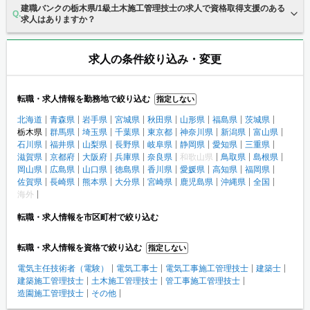
建職バンクの栃木県/1級土木施工管理技士の求人で資格取得支援のある
求人はありますか？
求人の条件絞り込み・変更
転職・求人情報を勤務地で絞り込む
指定しない
北海道
青森県
岩手県
宮城県
秋田県
山形県
福島県
茨城県
栃木県
群馬県
埼玉県
千葉県
東京都
神奈川県
新潟県
富山県
石川県
福井県
山梨県
長野県
岐阜県
静岡県
愛知県
三重県
滋賀県
京都府
大阪府
兵庫県
奈良県
和歌山県
鳥取県
島根県
岡山県
広島県
山口県
徳島県
香川県
愛媛県
高知県
福岡県
佐賀県
長崎県
熊本県
大分県
宮崎県
鹿児島県
沖縄県
全国
海外
転職・求人情報を市区町村で絞り込む
転職・求人情報を資格で絞り込む
指定しない
電気主任技術者（電験）
電気工事士
電気工事施工管理技士
建築士
建築施工管理技士
土木施工管理技士
管工事施工管理技士
造園施工管理技士
その他