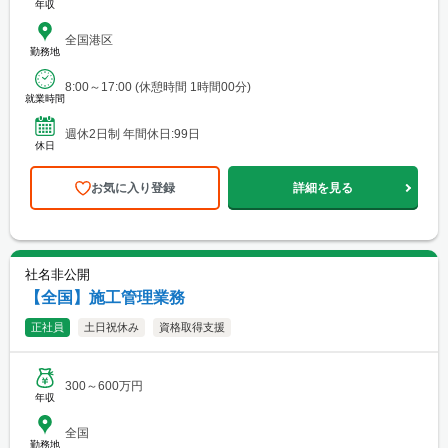
年収
全国港区
勤務地
8:00～17:00 (休憩時間 1時間00分)
就業時間
週休2日制 年間休日:99日
休日
お気に入り登録
詳細を見る
社名非公開
【全国】施工管理業務
正社員
土日祝休み
資格取得支援
300～600万円
年収
全国
勤務地