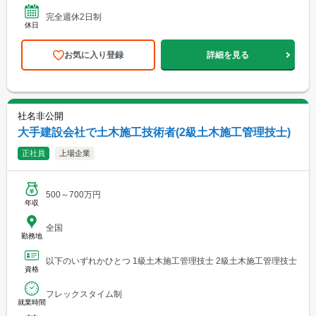
完全週休2日制
休日
お気に入り登録
詳細を見る
社名非公開
大手建設会社で土木施工技術者(2級土木施工管理技士)
正社員
上場企業
500～700万円
年収
全国
勤務地
以下のいずれかひとつ 1級土木施工管理技士 2級土木施工管理技士
資格
フレックスタイム制
就業時間