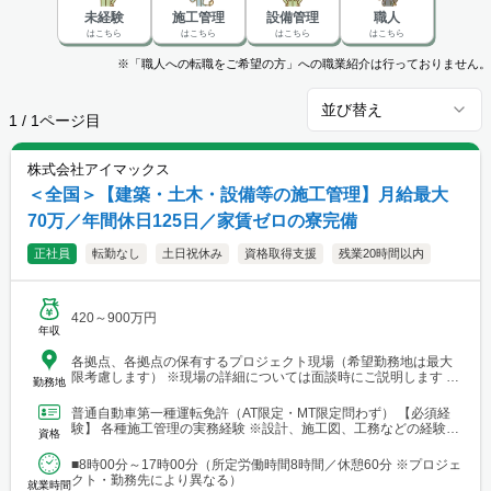
未経験
施工管理
設備管理
職人
はこちら
はこちら
はこちら
はこちら
※「職人への転職をご希望の方」への職業紹介は行っておりません。
並び替え
1
/
1
ページ目
株式会社アイマックス
＜全国＞【建築・土木・設備等の施工管理】月給最大
70万／年間休日125日／家賃ゼロの寮完備
正社員
転勤なし
土日祝休み
資格取得支援
残業20時間以内
420～900万円
年収
各拠点、各拠点の保有するプロジェクト現場（希望勤務地は最大
限考慮します） ※現場の詳細については面談時にご説明します
勤務地
【本社・各支店・営業所】 ■本社・関東支店 東京営業所 東京都渋
谷区代々木2-23-1 ニューステートメナー1055 └アクセス：京王線
普通自動車第一種運転免許（AT限定・MT限定問わず） 【必須経
「新宿駅」から徒歩5分 ※東京都を中心とした首都圏のほか、栃
験】 各種施工管理の実務経験 ※設計、施工図、工務などの経験を
資格
木・群馬・茨城・埼玉・山梨・千葉・神奈川などに関東圏内の現
お持ちの方もご応募ください ※経験年数は不問 【土...
場あり。 ■関東支店 仙台事務所 宮城県仙台市青葉区中央1丁目
■8時00分～17時00分（所定労働時間8時間／休憩60分 ※プロジェ
7-4（アーケード内） 宮城商事ビル4F ※宮城県エリアのほか、青
クト・勤務先により異なる）
森・岩手・秋田・山形・福島などに現場あり ■北日本支店 札幌
就業時間