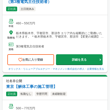
（第3種電気主任技術者）
正社員
土日祝休み
460～550万円
年収
栃木県栃木市、宇都宮市、那須市 エリア内を縦断的にご勤務いた
だきます。 ＊栃木県栃木市、宇都宮市、那須市 【変更の範囲】 ・
勤務地
会社の定める就業場所または自宅
第3種電気主任技術者
資格
お気に入り登録
詳細を見る
オリックス・リニューアブルエナジー・マネジメント株式会社
の求人・企業情報を見る
社名非公開
東京【解体工事の施工管理】
正社員
転勤なし
学歴不問
未経験歓迎
500～770万円