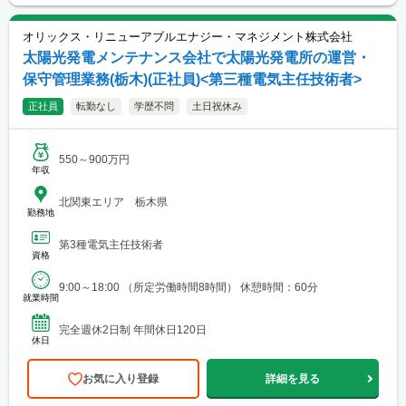
オリックス・リニューアブルエナジー・マネジメント株式会社
太陽光発電メンテナンス会社で太陽光発電所の運営・
保守管理業務(栃木)(正社員)<第三種電気主任技術者>
正社員
転勤なし
学歴不問
土日祝休み
550～900万円
年収
北関東エリア 栃木県
勤務地
第3種電気主任技術者
資格
9:00～18:00 （所定労働時間8時間） 休憩時間：60分
就業時間
完全週休2日制 年間休日120日
休日
お気に入り登録
詳細を見る