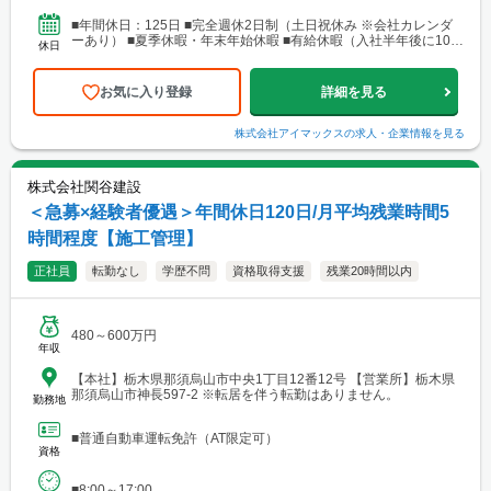
営業所・建設総合技術センター(CTTC事業部) 北海道札幌市北区北
10条西3丁目13 NKエルムビル1F └アクセス：地下鉄「北12条
■年間休日：125日 ■完全週休2日制（土日祝休み ※会社カレンダ
駅」徒歩3分、JR「札幌駅」徒歩9分 ※札幌を中心とした道央圏の
ーあり） ■夏季休暇・年末年始休暇 ■有給休暇（入社半年後に10日
休日
ほか、道南・道東・道北の各地区（小樽・千歳・岩見沢・室蘭な
付与）・育児休暇・介護休暇・出張準備休暇
ど）に現場あり。 ■関西支店 神戸営業所 兵庫県神戸市中央区
東町122-2 港都ビル8階 └アクセス：「三宮・花時計前駅」から徒
お気に入り登録
詳細を見る
歩2分、「三宮駅」から徒歩8分 ※関西、近畿圏を中心としたエリ
アのほか、西日本（九州・四国・中国）にも現場あり。 ■関
西支店 大阪事務所 大阪府大阪市北区梅田1-1-3-500 大阪駅前第3ビ
株式会社アイマックス
の求人・企業情報を見る
ル5階10号 └アクセス：阪急電鉄「大阪梅田駅」、御堂筋線「梅田
駅」、JR「大阪駅」よりアクセス良好 ※関西、近畿圏を中心とし
たエリアのほか、東海・北陸エリアにも現場あり。
株式会社関谷建設
＜急募×経験者優遇＞年間休日120日/月平均残業時間5
時間程度【施工管理】
正社員
転勤なし
学歴不問
資格取得支援
残業20時間以内
480～600万円
年収
【本社】栃木県那須烏山市中央1丁目12番12号 【営業所】栃木県
那須烏山市神長597-2 ※転居を伴う転勤はありません。
勤務地
■普通自動車運転免許（AT限定可）
資格
■8:00～17:00