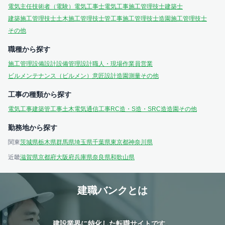
電気主任技術者（電験）
電気工事士
電気工事施工管理技士
建築士
建築施工管理技士
土木施工管理技士
管工事施工管理技士
造園施工管理技士
その他
職種から探す
施工管理
設備設計
設備管理
設計
職人・現場作業員
営業
ビルメンテナンス（ビルメン）
意匠設計
造園
測量
その他
工事の種類から探す
電気工事
建築
管工事
土木
電気通信工事
RC造・S造・SRC造
造園
その他
勤務地から探す
関東
茨城県
栃木県
群馬県
埼玉県
千葉県
東京都
神奈川県
近畿
滋賀県
京都府
大阪府
兵庫県
奈良県
和歌山県
建職バンクとは
建設業界に特化した転職サイトです。