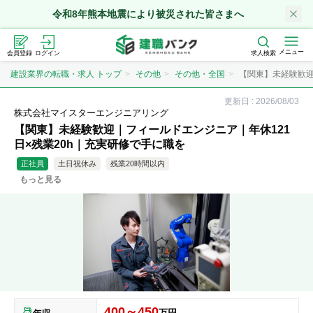
令和8年熊本地震により被災された皆さまへ
メニュー
会員登録
ログイン
求人検索
建設業界の転職・求人 トップ
その他
その他・全国
【関東】未経験歓迎｜
更新日 :
2026/08/03
株式会社マイスターエンジニアリング
【関東】未経験歓迎｜フィールドエンジニア｜年休121
日×残業20h｜充実研修で手に職を
正社員
土日祝休み
残業20時間以内
もっと見る
400～450
万円