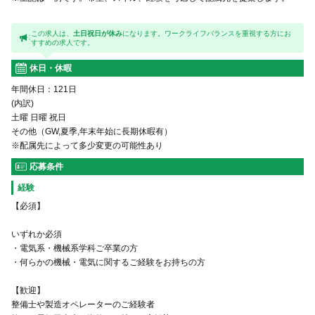
この求人は、
土日祝日が休み
になります。ワークライフバランスを重視する方にお
すすめの求人です。
休日・休暇
年間休日：121日
(内訳)
土曜 日曜 祝日
その他（GW,夏季,年末年始に長期休暇有）
※配属先によって多少変更の可能性あり
応募条件
経験
【必須】
いずれか必須
・電気系・機械系学科ご卒業の方
・何らかの機械・電気に関するご経験をお持ちの方
【歓迎】
整備士や製造オペレーターのご経験者