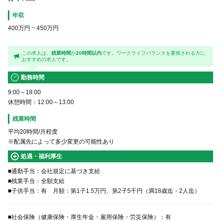
年収
400万円
~
450万円
この求人は、
残業時間
が
20時間以内
です。ワークライフバランスを重視される方に
おすすめの求人です。
勤務時間
9:00～18:00
休憩時間：12:00～13:00
残業時間
平均20時間/月程度
※配属先によって多少変更の可能性あり
処遇・福利厚生
■通勤手当：会社規定に基づき支給
■残業手当：全額支給
■子供手当：有 月額：第1子1.5万円、第2子5千円（満18歳迄・2人迄）
■社会保険（健康保険・厚生年金・雇用保険・労災保険）：有