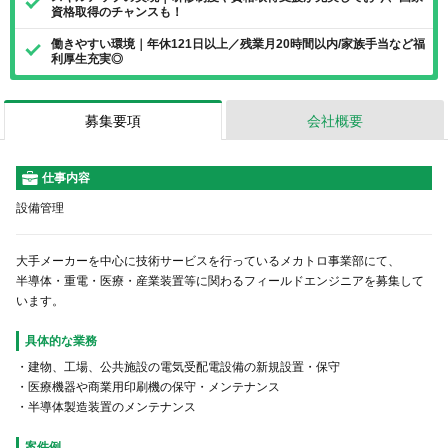
資格取得のチャンスも！
働きやすい環境｜年休121日以上／残業月20時間以内/家族手当など福
利厚生充実◎
募集要項
会社概要
仕事内容
設備管理
大手メーカーを中心に技術サービスを行っているメカトロ事業部にて、
半導体・重電・医療・産業装置等に関わるフィールドエンジニアを募集して
います。
具体的な業務
・建物、工場、公共施設の電気受配電設備の新規設置・保守
・医療機器や商業用印刷機の保守・メンテナンス
・半導体製造装置のメンテナンス
案件例