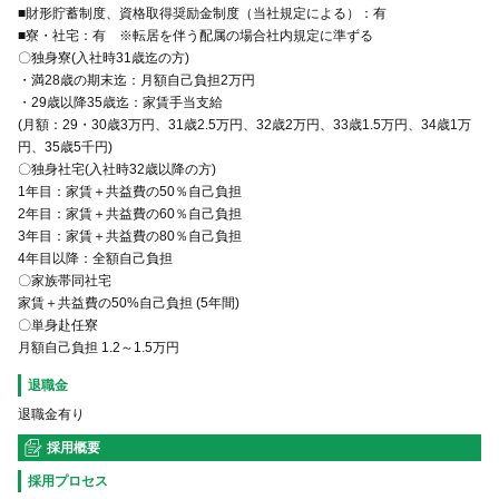
■財形貯蓄制度、資格取得奨励金制度（当社規定による）：有
■寮・社宅：有 ※転居を伴う配属の場合社内規定に準ずる
〇独身寮(入社時31歳迄の方)
・満28歳の期末迄：月額自己負担2万円
・29歳以降35歳迄：家賃手当支給
(月額：29・30歳3万円、31歳2.5万円、32歳2万円、33歳1.5万円、34歳1万
円、35歳5千円)
〇独身社宅(入社時32歳以降の方)
1年目：家賃＋共益費の50％自己負担
2年目：家賃＋共益費の60％自己負担
3年目：家賃＋共益費の80％自己負担
4年目以降：全額自己負担
〇家族帯同社宅
家賃＋共益費の50%自己負担 (5年間)
〇単身赴任寮
月額自己負担 1.2～1.5万円
退職金
退職金有り
採用概要
採用プロセス