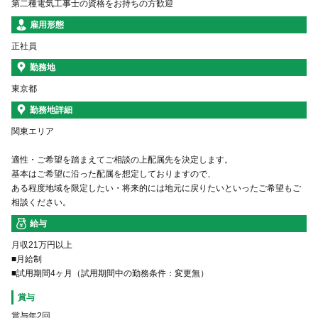
第二種電気工事士の資格をお持ちの方歓迎
雇用形態
正社員
勤務地
東京都
勤務地詳細
関東エリア
適性・ご希望を踏まえてご相談の上配属先を決定します。
基本はご希望に沿った配属を想定しておりますので、
ある程度地域を限定したい・将来的には地元に戻りたいといったご希望もご
相談ください。
給与
月収21万円以上
■月給制
■試用期間4ヶ月（試用期間中の勤務条件：変更無）
賞与
賞与年2回