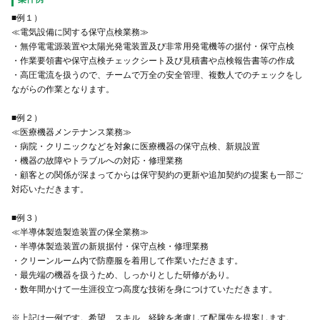
■例１）
≪電気設備に関する保守点検業務≫
・無停電電源装置や太陽光発電装置及び非常用発電機等の据付・保守点検
・作業要領書や保守点検チェックシート及び見積書や点検報告書等の作成
・高圧電流を扱うので、チームで万全の安全管理、複数人でのチェックをし
ながらの作業となります。
■例２）
≪医療機器メンテナンス業務≫
・病院・クリニックなどを対象に医療機器の保守点検、新規設置
・機器の故障やトラブルへの対応・修理業務
・顧客との関係が深まってからは保守契約の更新や追加契約の提案も一部ご
対応いただきます。
■例３）
≪半導体製造製造装置の保全業務≫
・半導体製造装置の新規据付・保守点検・修理業務
・クリーンルーム内で防塵服を着用して作業いただきます。
・最先端の機器を扱うため、しっかりとした研修があり。
・数年間かけて一生涯役立つ高度な技術を身につけていただきます。
※上記は一例です。希望、スキル、経験を考慮して配属先を提案します。