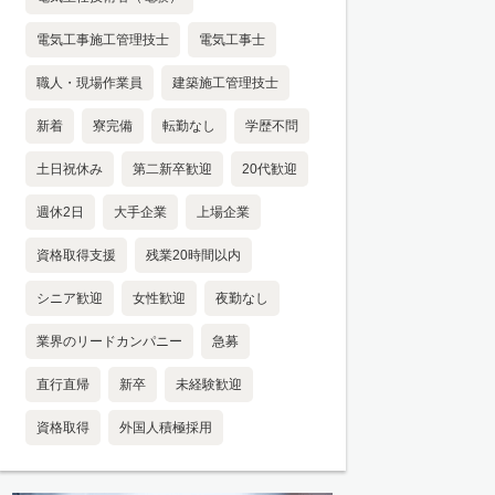
電気工事施工管理技士
電気工事士
職人・現場作業員
建築施工管理技士
新着
寮完備
転勤なし
学歴不問
土日祝休み
第二新卒歓迎
20代歓迎
週休2日
大手企業
上場企業
資格取得支援
残業20時間以内
シニア歓迎
女性歓迎
夜勤なし
業界のリードカンパニー
急募
直行直帰
新卒
未経験歓迎
資格取得
外国人積極採用