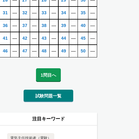
26
―
27
―
28
―
29
―
30
―
31
―
32
―
33
―
34
―
35
―
36
―
37
―
38
―
39
―
40
―
41
―
42
―
43
―
44
―
45
―
46
―
47
―
48
―
49
―
50
―
1問目へ
試験問題一覧
注目キーワード
電気主任技術者（電験）