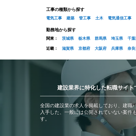
工事の種類から探す
電気工事
建築
管工事
土木
電気通信工事
勤務地から探す
関東：
茨城県
栃木県
群馬県
埼玉県
千葉
近畿：
滋賀県
京都府
大阪府
兵庫県
奈良
建設業界に特化した転職サイト
全国の建設業の求人を掲載しており、建職
入手した、一般には公開されていない案件
す。