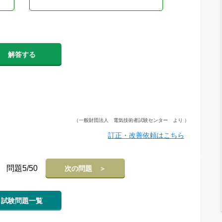
解答する
（一般財団法人 電気技術者試験センター より ）
訂正・改善依頼はこちら
問題5/50
次の問題 ＞
試験問題一覧