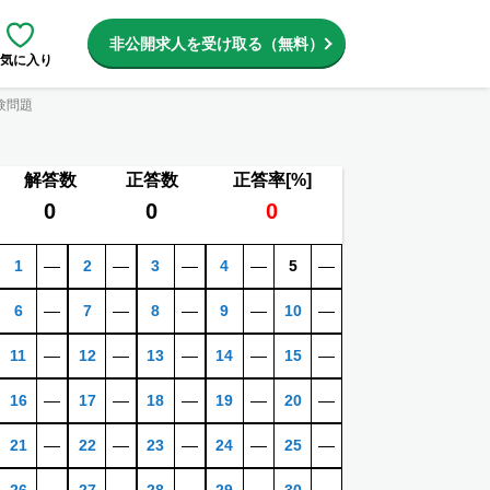
非公開求人を受け取る（無料）
気に入り
験問題
解答数
正答数
正答率[%]
0
0
0
1
―
2
―
3
―
4
―
5
―
6
―
7
―
8
―
9
―
10
―
11
―
12
―
13
―
14
―
15
―
16
―
17
―
18
―
19
―
20
―
21
―
22
―
23
―
24
―
25
―