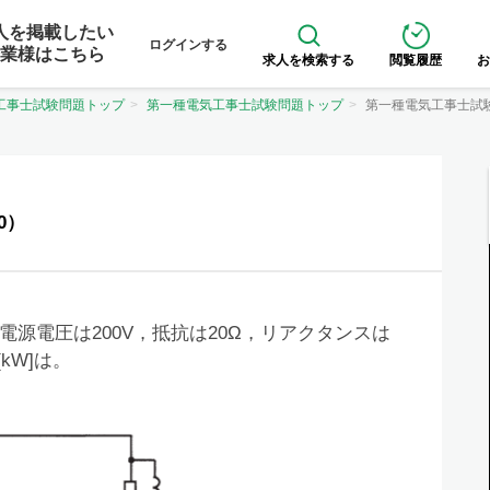
人を掲載したい
ログインする
業様はこちら
求人を検索する
閲覧履歴
お
工事士試験問題トップ
第一種電気工事士試験問題トップ
第一種電気工事士試
0）
源電圧は200V，抵抗は20Ω，リアクタンスは
kW]は。