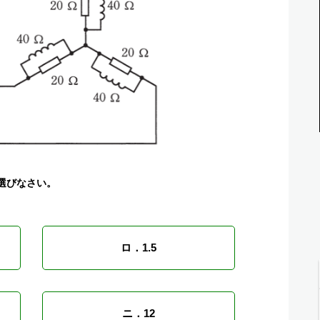
選びなさい。
ロ．1.5
ニ．12