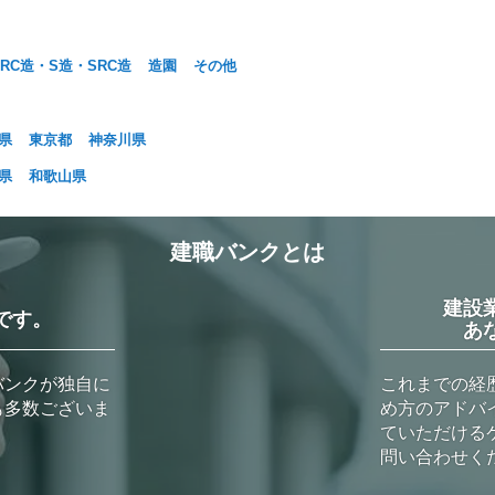
RC造・S造・SRC造
造園
その他
県
東京都
神奈川県
県
和歌山県
建職バンクとは
建設
です。
あ
バンクが独自に
これまでの経
も多数ございま
め方のアドバ
ていただける
問い合わせく