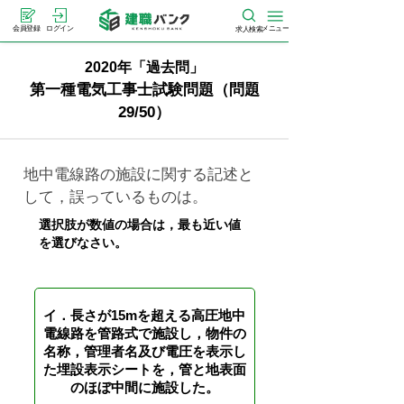
メニュー
会員登録
ログイン
求人検索
2020年「過去問」
第一種電気工事士試験問題（問題
29/50）
地中電線路の施設に関する記述と
して，誤っているものは。
選択肢が数値の場合は，最も近い値
を選びなさい。
イ．長さが15mを超える高圧地中
電線路を管路式で施設し，物件の
名称，管理者名及び電圧を表示し
た埋設表示シートを，管と地表面
のほぼ中間に施設した。