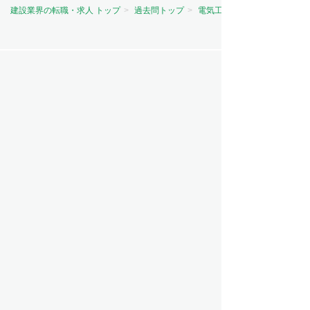
建設業界の転職・求人 トップ
過去問トップ
電気工事士試験問題トップ
資格から探す
電気主任技術者（電験）
電気工事士
電気工事施工管理技士
建築士
建築施工管理技士
土木施工管理技士
管工事施工管理技士
造園施工管理技士
その他
職種から探す
施工管理
設備設計
設備管理
設計
職人・現場作業員
営業
ビルメンテナンス（ビルメン）
意匠設計
造園
測量
その他
工事の種類から探す
電気工事
建築
管工事
土木
電気通信工事
RC造・S造・SRC造
造園
その他