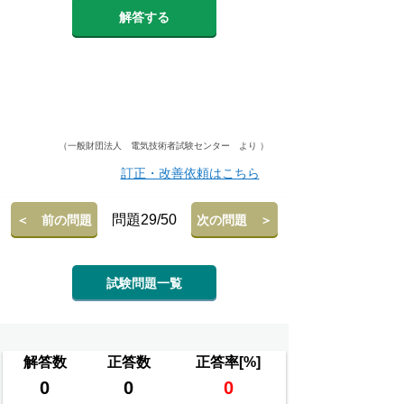
解答する
（一般財団法人 電気技術者試験センター より ）
訂正・改善依頼はこちら
問題29/50
＜ 前の問題
次の問題 ＞
試験問題一覧
解答数
正答数
正答率[%]
0
0
0