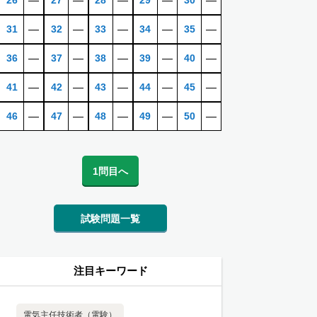
26
―
27
―
28
―
29
―
30
―
31
―
32
―
33
―
34
―
35
―
36
―
37
―
38
―
39
―
40
―
41
―
42
―
43
―
44
―
45
―
46
―
47
―
48
―
49
―
50
―
1問目へ
試験問題一覧
注目キーワード
電気主任技術者（電験）