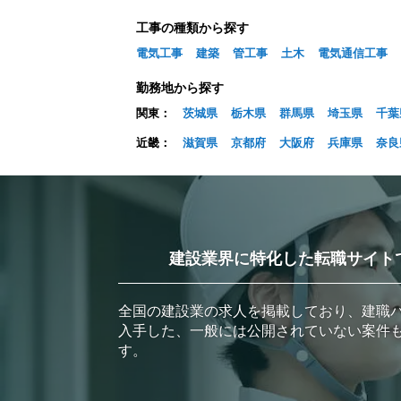
工事の種類から探す
電気工事
建築
管工事
土木
電気通信工事
勤務地から探す
関東：
茨城県
栃木県
群馬県
埼玉県
千葉
近畿：
滋賀県
京都府
大阪府
兵庫県
奈良
建設業界に特化した転職サイト
全国の建設業の求人を掲載しており、建職
入手した、一般には公開されていない案件
す。