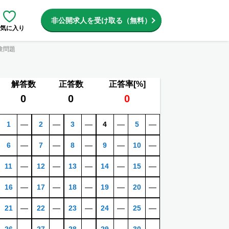
非公開求人を受け取る（無料）
気に入り
験問題
解答数
正答数
正答率[%]
0
0
0
1
―
2
―
3
―
4
―
5
―
6
―
7
―
8
―
9
―
10
―
11
―
12
―
13
―
14
―
15
―
16
―
17
―
18
―
19
―
20
―
21
―
22
―
23
―
24
―
25
―