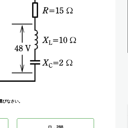
選びなさい。
ロ．288