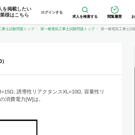
人を掲載したい
ログインする
業様はこちら
求人を検索する
閲覧履歴
お
工事士試験問題トップ
第一種電気工事士試験問題トップ
第一種電気工事士試
0）
15Ω, 誘導性リアクタンスXL=10Ω, 容量性リ
の消費電力[W]は。