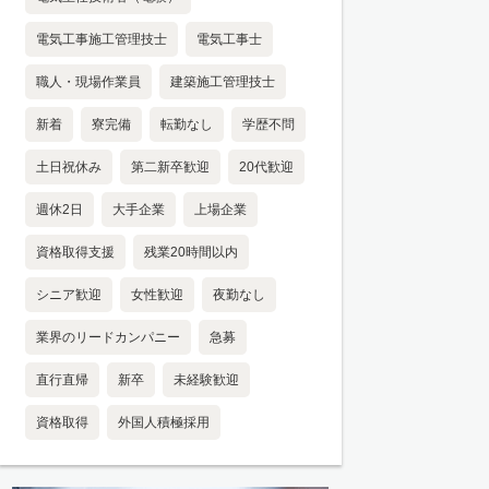
電気工事施工管理技士
電気工事士
職人・現場作業員
建築施工管理技士
新着
寮完備
転勤なし
学歴不問
土日祝休み
第二新卒歓迎
20代歓迎
週休2日
大手企業
上場企業
資格取得支援
残業20時間以内
シニア歓迎
女性歓迎
夜勤なし
業界のリードカンパニー
急募
直行直帰
新卒
未経験歓迎
資格取得
外国人積極採用