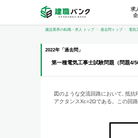
求
企
建設業界の転職・求人 トップ
過去問トップ
電気
2022年「過去問」
第一種電気工事士試験問題（問題4/5
図のような交流回路において, 抵抗R=
アクタンスXc=2Ωである。この回路