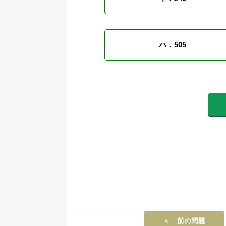
ハ．505
＜ 前の問題