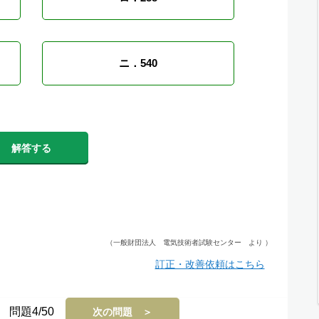
ニ．540
解答する
（一般財団法人 電気技術者試験センター より ）
訂正・改善依頼はこちら
問題4/50
次の問題 ＞