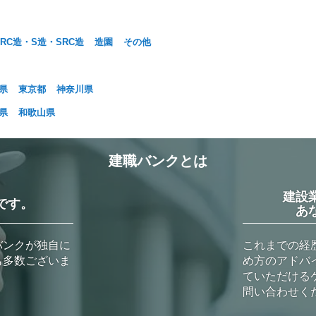
RC造・S造・SRC造
造園
その他
県
東京都
神奈川県
県
和歌山県
建職バンクとは
建設
です。
あ
バンクが独自に
これまでの経
も多数ございま
め方のアドバ
ていただける
問い合わせく