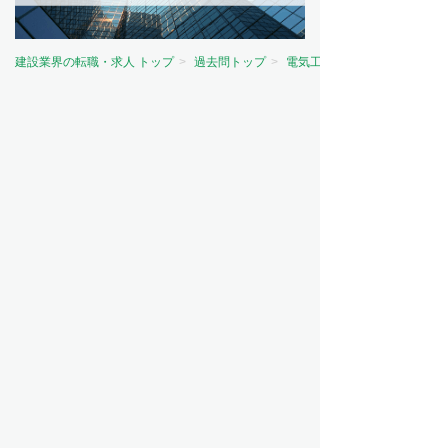
建設業界の転職・求人 トップ
過去問トップ
電気工事士試験問題トップ
資格から探す
電気主任技術者（電験）
電気工事士
電気工事施工管理技士
建築士
建築施工管理技士
土木施工管理技士
管工事施工管理技士
造園施工管理技士
その他
職種から探す
施工管理
設備設計
設備管理
設計
職人・現場作業員
営業
ビルメンテナンス（ビルメン）
意匠設計
造園
測量
その他
工事の種類から探す
電気工事
建築
管工事
土木