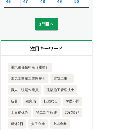
46
―
47
―
48
―
49
―
50
―
1問目へ
注目キーワード
電気主任技術者（電験）
電気工事施工管理技士
電気工事士
職人・現場作業員
建築施工管理技士
新着
寮完備
転勤なし
学歴不問
土日祝休み
第二新卒歓迎
20代歓迎
週休2日
大手企業
上場企業