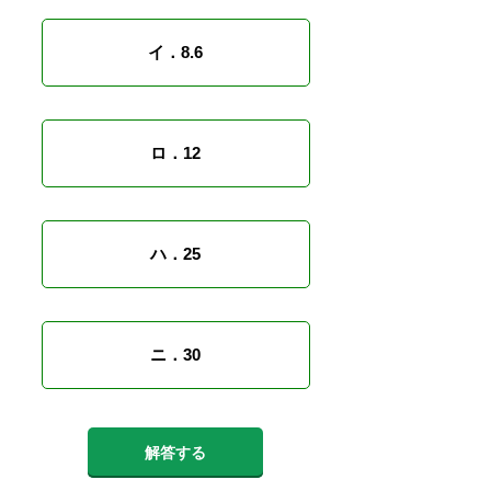
イ．8.6
ロ．12
ハ．25
ニ．30
解答する