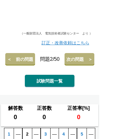
（一般財団法人 電気技術者試験センター より ）
訂正・改善依頼はこちら
問題2/50
＜ 前の問題
次の問題 ＞
試験問題一覧
解答数
正答数
正答率[%]
0
0
0
1
―
2
―
3
―
4
―
5
―