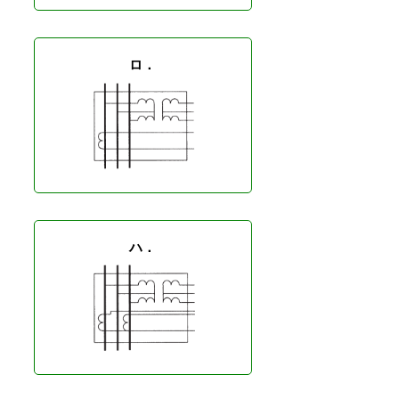
ロ．
ハ．