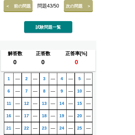
問題43/50
＜ 前の問題
次の問題 ＞
試験問題一覧
解答数
正答数
正答率[%]
0
0
0
1
―
2
―
3
―
4
―
5
―
6
―
7
―
8
―
9
―
10
―
11
―
12
―
13
―
14
―
15
―
16
―
17
―
18
―
19
―
20
―
21
―
22
―
23
―
24
―
25
―