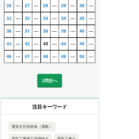
26
―
27
―
28
―
29
―
30
―
31
―
32
―
33
―
34
―
35
―
36
―
37
―
38
―
39
―
40
―
41
―
42
―
43
―
44
―
45
―
46
―
47
―
48
―
49
―
50
―
1問目へ
注目キーワード
電気主任技術者（電験）
電気工事施工管理技士
電気工事士