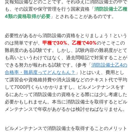
災報知設備などのことです。それゆえに消防設備士の中で
も、その設置や保守管理を行う国家資格「
消防設備士乙種
4類の資格取得が必要
」
とされることがあるのです。
必要性があるから消防設備の資格をとりましょう！という
のは簡単ですが、
甲種で30%、乙種で40%
のそこそこの
難易度のある試験です。しかし、試験内容の難易度がとて
も高いというわけではなく、過去問暗記で対策することが
できる努力が報われる試験です。(参考「
消防設備士乙4の
合格率・難易度ってどんなもん？
」)とはいえ、費用とし
て講習会や資格維持費や消火設備などのテキスト代で平均
して7000円くらいかかりますし、ビルメンテナンスをす
るにあたって消防設備士の資格をとる際には少し考慮した
必要かもしれません。本当に消防設備士を取得するとビル
メンテナンスで年収があがるかは検討せねばなりません。
ビルメンテナンスで消防設備士を取得することのメリット