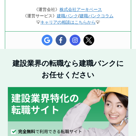
《運営会社》
株式会社アーキベース
《運営サービス》
建職バンク
/
建職バンクコラム
💡
キャリアの相談はこちらから
💡
建設業界の転職なら建職バンクに
お任せください