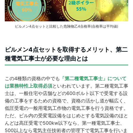
ビルメン4点セットと比較した危険物乙4合格率(合格率は平均値)
ビルメン4点セットを取得するメリット、第二
種電気工事士が必要な理由とは
この4種類の資格の中でも
「第二種電気工事士」について
は業務特性上取得必須
といわれています。第二種電気工事
士は、一般住宅や店舗などの600ボルト以下で受電する設
備の工事をするための資格で、資格の活かし道が幅広く、
低圧受電の一般用電気工作物の電気工事を行う資格です。
ただ、ビル内の受変電設備をはじめとする電気設備のほと
んどは高圧受電で500kw以下なら、第一種電気工事士、
500以上なら電気主任技術者の管理下で電気工事を行いま