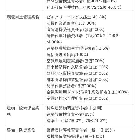
昇降設備検査資格者(1種90%:2種90%)
ビル設備管理技能士(1級:72%2級:40.5%)
環境衛生管理業務
ビルクリーニング技能士(49.3%)
清掃作業監督者(ほぼ100%)
病院清掃受託責任者(ほぼ100%)
清掃作業評価資格者（1級:90%?、2級P･
M:90%）
建築物環境衛生管理技術者(13.6%)
統括管理者(ほぼ100%)
空気環境測定実施者(ほぼ100%)
貯水槽清掃作業監督者(ほぼ100%)
飲料水水質検査実施者(ほぼ100%)
排水管清掃作業監督者(ほぼ100%)
防除作業監督者(ほぼ100%)
空気調和用ダクト清掃作業監督者(ほぼ100%)
空調給排水管理監督者(ほぼ100%)
建物・設備保全業
特殊建築物調査資格者(非公開)
務
建築設備検査資格者(85%)
建築士（1級:18.3%、2級:24.3%）
警備・防災業務
警備員指導教育責任者（新、旧:85%）
機械警備業務管理者(80~100%)