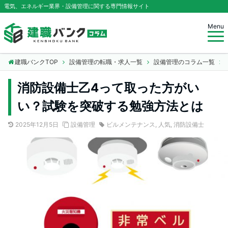
電気、エネルギー業界・設備管理に関する専門情報サイト
Menu
建職バンクTOP
設備管理の転職・求人一覧
設備管理のコラム一覧
消防設備士乙4って取った方がい
い？試験を突破する勉強方法とは
2025年12月5日
設備管理
ビルメンテナンス
,
人気
,
消防設備士