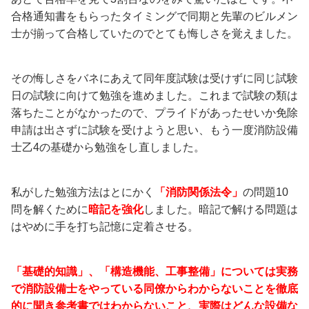
合格通知書をもらったタイミングで同期と先輩のビルメン
士が揃って合格していたのでとても悔しさを覚えました。
その悔しさをバネにあえて同年度試験は受けずに同じ試験
日の試験に向けて勉強を進めました。これまで試験の類は
落ちたことがなかったので、プライドがあったせいか免除
申請は出さずに試験を受けようと思い、もう一度消防設備
士乙4の基礎から勉強をし直しました。
私がした勉強方法はとにかく
「消防関係法令」
の問題10
問を解くために
暗記を強化
しました。暗記で解ける問題は
はやめに手を打ち記憶に定着させる。
「基礎的知識」、「構造機能、工事整備」については実務
で消防設備士をやっている同僚からわからないことを徹底
的に聞き参考書ではわからないこと、実際はどんな設備な