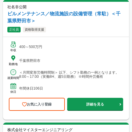
社名非公開
ビルメンテナンス／物流施設の設備管理（常駐）＜千
葉県野田市＞
正社員
資格取得支援
400～500万円
年収
千葉県野田市
勤務地
＜月間変形労働時間制＞ 以下、シフト勤務の一例となります。
8:00～17:00（実働8H、週5日勤務） ※時間外労働有
就業時間
年間休日106日
休日
お気に入り登録
詳細を見る
株式会社マイスターエンジニアリング