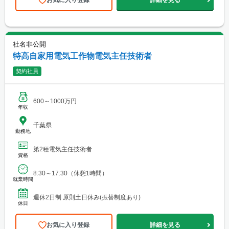
お気に入り登録
詳細を見る
社名非公開
特高自家用電気工作物電気主任技術者
契約社員
600～1000万円
年収
千葉県
勤務地
第2種電気主任技術者
資格
8:30～17:30（休憩1時間）
就業時間
週休2日制 原則土日休み(振替制度あり)
休日
お気に入り登録
詳細を見る