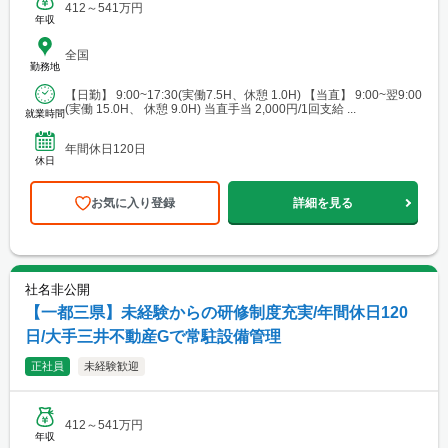
412～541万円
年収
全国
勤務地
【日勤】 9:00~17:30(実働7.5H、休憩 1.0H) 【当直】 9:00~翌9:00
(実働 15.0H、 休憩 9.0H) 当直手当 2,000円/1回支給 ...
就業時間
年間休日120日
休日
お気に入り登録
詳細を見る
社名非公開
【一都三県】未経験からの研修制度充実/年間休日120
日/大手三井不動産Gで常駐設備管理
正社員
未経験歓迎
412～541万円
年収