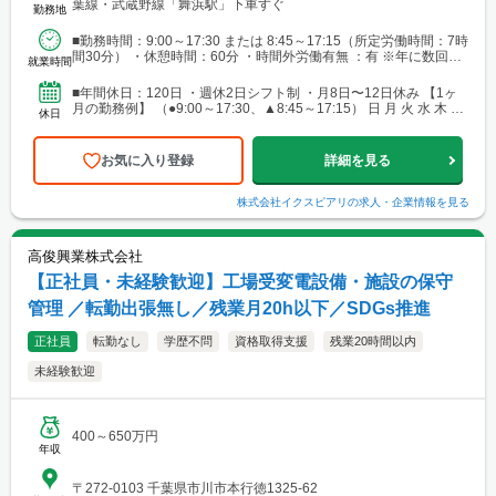
葉線・武蔵野線「舞浜駅」下車すぐ
勤務地
■勤務時間：9:00～17:30 または 8:45～17:15（所定労働時間：7時
間30分） ・休憩時間：60分 ・時間外労働有無 ：有 ※年に数回深
就業時間
夜勤務が発生する場合があ...
■年間休日：120日 ・週休2日シフト制 ・月8日〜12日休み 【1ヶ
月の勤務例】 （●9:00～17:30、▲8:45～17:15） 日 月 火 水 木 金
休日
土 ・ ・ ●...
お気に入り登録
詳細を見る
株式会社イクスピアリ
の求人・企業情報を見る
高俊興業株式会社
【正社員・未経験歓迎】工場受変電設備・施設の保守
管理 ／転勤出張無し／残業月20h以下／SDGs推進
正社員
転勤なし
学歴不問
資格取得支援
残業20時間以内
未経験歓迎
400～650万円
年収
〒272-0103 千葉県市川市本行徳1325-62