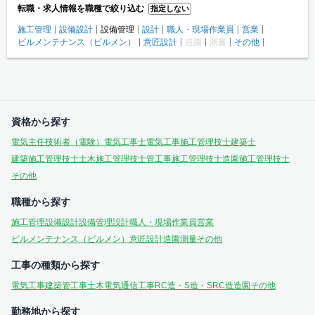
転職・求人情報を職種で絞り込む
指定しない
施工管理
設備設計
設備管理
設計
職人・現場作業員
営業
ビルメンテナンス（ビルメン）
意匠設計
造園
測量
その他
資格から探す
電気主任技術者（電験）
電気工事士
電気工事施工管理技士
建築士
建築施工管理技士
土木施工管理技士
管工事施工管理技士
造園施工管理技士
その他
職種から探す
施工管理
設備設計
設備管理
設計
職人・現場作業員
営業
ビルメンテナンス（ビルメン）
意匠設計
造園
測量
その他
工事の種類から探す
電気工事
建築
管工事
土木
電気通信工事
RC造・S造・SRC造
造園
その他
勤務地から探す