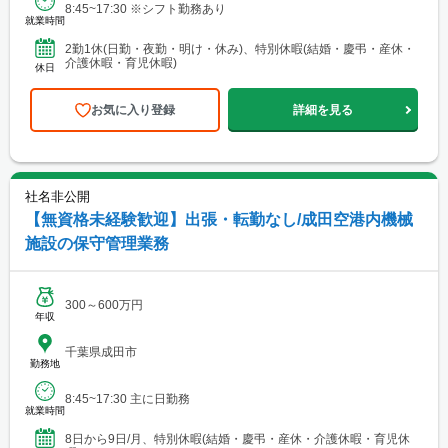
8:45~17:30 ※シフト勤務あり
就業時間
2勤1休(日勤・夜勤・明け・休み)、特別休暇(結婚・慶弔・産休・
介護休暇・育児休暇)
休日
お気に入り登録
詳細を見る
社名非公開
【無資格未経験歓迎】出張・転勤なし/成田空港内機械
施設の保守管理業務
300～600万円
年収
千葉県成田市
勤務地
8:45~17:30 主に日勤務
就業時間
8日から9日/月、特別休暇(結婚・慶弔・産休・介護休暇・育児休