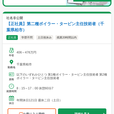
社名非公開
【正社員】第二種ボイラー・タービン主任技術者（千
葉県柏市）
正社員
学歴不問
土日祝休み
残業20時間以内
406～476万円
年収
千葉県柏市
勤務地
以下のいずれかひとつ 第1種ボイラー・タービン主任技術者 第2種
ボイラー・タービン主任技術者
資格
8：15～17：00 休憩60分7
就業時間
年間休日121日 週休二日（土日）
休日