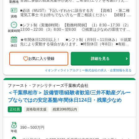
全国に多数の就業先案件があり、ご希望のエリアを考慮のうえ配
勤務地
属を決定します。 北海道～沖縄まで、幅広いエリアで勤務可能で
す。 ■北海道 ■東北 └仙台市 ■関東 └東京23区 └町田・立
■必須（MUST） 下記いずれかに該当する方 【資格】 ・第二種
川・調布・西東京 └横浜・川崎・相模原・海老名・厚木 └千葉・
電気工事士 ※お持ちでない方も一度ご相談ください 【経験】
資格
船橋・市川・柏・浦安・市原 └さいたま・川越・越谷・久喜・三
・ビル設備管理 ・建物メンテナンス などの...
郷・川口 └高崎 └宇都宮・日光 ■東海 └名古屋・春日井・豊
■シフト制（実働8時間） 【勤務時間例】 （1）8:30～17:30 （2）
橋・岡崎・長久手・日進・稲沢・清須・小牧 └岐阜・各務原 └
13:00～22:00 （3）8:00～翌8:00 ◎残業は少なめの環境です。
津・四日市・桑名・志摩 └静岡・浜松・沼津・御殿場 ■関西 └
就業時間
◎就業先により...
大阪市・なんばエリア・梅田エリア・高槻・吹田・茨木・池田・
和泉・泉南 └神戸市・西宮・尼崎・姫路・加古川 └京都市・長岡
★年間休日120日以上！ ■シフト制（月9日～11日休み） ※就業
京・舞鶴・木津・木津川・城陽・京田辺・福知山・綾部・八幡 └
先により変動する場合があります。 ■特別休日（年8日） ■有給休
休日
滋賀・大津・草津・近江八幡・長浜・米原 └和歌山・新宮・田辺
暇（初年度10日／法定通り） ■慶弔休暇...
└奈良市・橿原・大和郡山 ■中四国 └広島市（安佐南区・南
区）・福山 └岡山・倉敷・津山
お気に入り登録
詳細を見る
イオンディライトアカデミー株式会社
の求人・企業情報を見る
ファースト・ファシリティーズ千葉株式会社
＜千葉県柏市＞ 設備管理/経験者歓迎/三井不動産グルー
プならではの安定基盤/年間休日124日・残業少なめ
正社員
資格取得支援
残業20時間以内
390～500万円
年収