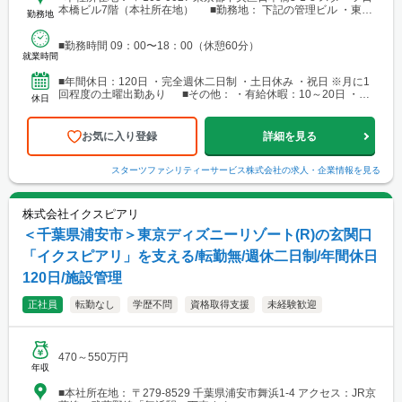
本橋ビル7階（本社所在地） ■勤務地： 下記の管理ビル ・東京
勤務地
都23区内（中央区/港区/新宿区/台東区/江戸川区） ・千葉県千葉市
美浜区（海浜幕張） ・神奈川県横浜市中区（みなとみらい） ※お
■勤務時間 09：00〜18：00（休憩60分）
住まいや希望を考慮して決定します。
就業時間
■年間休日：120日 ・完全週休二日制 ・土日休み ・祝日 ※月に1
回程度の土曜出勤あり ■その他： ・有給休暇：10～20日 ・夏
休日
季休暇：8日 ・年末年始休暇：7日
お気に入り登録
詳細を見る
スターツファシリティーサービス株式会社
の求人・企業情報を見る
株式会社イクスピアリ
＜千葉県浦安市＞東京ディズニーリゾート(R)の玄関口
「イクスピアリ」を支える/転勤無/週休二日制/年間休日
120日/施設管理
正社員
転勤なし
学歴不問
資格取得支援
未経験歓迎
470～550万円
年収
■本社所在地： 〒279-8529 千葉県浦安市舞浜1-4 アクセス：JR京