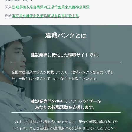
関東
茨城県
栃木県
群馬県
埼玉県
千葉県
東京都
神奈川県
近畿
滋賀県
京都府
大阪府
兵庫県
奈良県
和歌山県
建職バンクとは
建設業界に特化した転職サイトです。
全国の建設業の求人を掲載しており、建職バンクが独自に入手し
た、一般には公開されていない案件も多数ございます。
建設業専門のキャリアアドバイザーが
あなたの転職活動を支援します。
これまでの経歴や人柄を活かせる求人のご紹介や転職の進め方のア
ドバイス、また企業様との雇用条件の交渉をさせていただけるケー