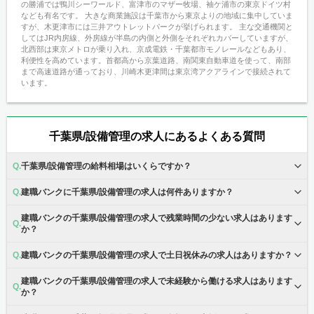
の勝浦では鴨川シーワールド、富津市のマザー牧場、袖ケ浦市の東京ドイツ村
なども有名です。 大きな商業施設は千葉市から東京よりの地域に集中していま
すが、木更津市には三井アウトレットパークが挙げられます。 主な交通機関と
してはJR内房線、外房線が半島の内側と外側をそれぞれカバーしていますが、
北西部は東京メトロが乗り入れ、京成電鉄・千葉都市モノレールなどもあり、
利便性を高めています。首都高から京葉道路、南関東自動車道を使って、南部
まで高速道路が通っており、川崎木更津間は東京湾アクアラインで接続されて
います。
千葉県/設備管理の求人にあるよくある質問
千葉県/設備管理の給料相場はいくらですか？
建職バンクに千葉県/設備管理の求人は何件ありますか？
建職バンクの千葉県/設備管理の求人で残業時間の少ない求人はあります
か？
建職バンクの千葉県/設備管理の求人で土日祝休みの求人はありますか？
建職バンクの千葉県/設備管理の求人で未経験から働ける求人はあります
か？