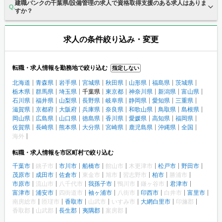
建職バンクの千葉県/設備管理の求人で資格取得支援のある求人はありま
すか？
求人の条件絞り込み・変更
転職・求人情報を勤務地で絞り込む
指定しない
北海道
青森県
岩手県
宮城県
秋田県
山形県
福島県
茨城県
栃木県
群馬県
埼玉県
千葉県
東京都
神奈川県
新潟県
富山県
石川県
福井県
山梨県
長野県
岐阜県
静岡県
愛知県
三重県
滋賀県
京都府
大阪府
兵庫県
奈良県
和歌山県
鳥取県
島根県
岡山県
広島県
山口県
徳島県
香川県
愛媛県
高知県
福岡県
佐賀県
長崎県
熊本県
大分県
宮崎県
鹿児島県
沖縄県
全国
海外
転職・求人情報を市区町村で絞り込む
千葉市
銚子市
市川市
船橋市
館山市
木更津市
松戸市
野田市
茂原市
成田市
佐倉市
東金市
旭市
習志野市
柏市
勝浦市
市原市
流山市
八千代市
我孫子市
鴨川市
鎌ヶ谷市
君津市
富津市
浦安市
四街道市
袖ヶ浦市
八街市
印西市
白井市
富里市
南房総市
匝瑳市
香取市
山武市
いすみ市
大網白里市
印旛郡
香取郡
山武郡
長生郡
夷隅郡
案房郡