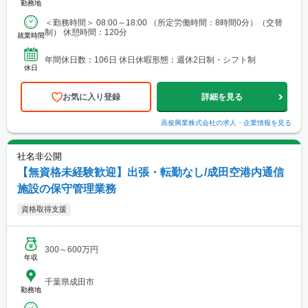
勤務地
＜勤務時間＞ 08:00～18:00 （所定労働時間：8時間0分）（交替
制） 休憩時間：120分
就業時間
年間休日数：106日 休日休暇形態：週休2日制・シフト制
休日
お気に入り登録
詳細を見る
高俊興業株式会社
の求人・企業情報を見る
社名非公開
【無資格未経験歓迎】出張・転勤なし/成田空港内通信
施設の保守管理業務
資格取得支援
300～600万円
年収
千葉県成田市
勤務地