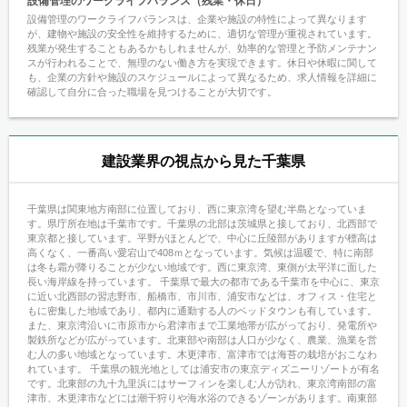
設備管理のワークライフバランス（残業・休日）
設備管理のワークライフバランスは、企業や施設の特性によって異なります
が、建物や施設の安全性を維持するために、適切な管理が重視されています。
残業が発生することもあるかもしれませんが、効率的な管理と予防メンテナン
スが行われることで、無理のない働き方を実現できます。休日や休暇に関して
も、企業の方針や施設のスケジュールによって異なるため、求人情報を詳細に
確認して自分に合った職場を見つけることが大切です。
建設業界の視点から見た千葉県
千葉県は関東地方南部に位置しており、西に東京湾を望む半島となっていま
す。県庁所在地は千葉市です。千葉県の北部は茨城県と接しており、北西部で
東京都と接しています。平野がほとんどで、中心に丘陵部がありますが標高は
高くなく、一番高い愛宕山で408ｍとなっています。気候は温暖で、特に南部
は冬も霜が降りることが少ない地域です。西に東京湾、東側が太平洋に面した
長い海岸線を持っています。 千葉県で最大の都市である千葉市を中心に、東京
に近い北西部の習志野市、船橋市、市川市、浦安市などは、オフィス・住宅と
もに密集した地域であり、都内に通勤する人のベッドタウンも有しています。
また、東京湾沿いに市原市から君津市まで工業地帯が広がっており、発電所や
製鉄所などが広がっています。北東部や南部は人口が少なく、農業、漁業を営
む人の多い地域となっています。木更津市、富津市では海苔の栽培がおこなわ
れています。 千葉県の観光地としては浦安市の東京ディズニーリゾートが有名
です。北東部の九十九里浜にはサーフィンを楽しむ人が訪れ、東京湾南部の富
津市、木更津市などには潮干狩りや海水浴のできるゾーンがあります。南東部