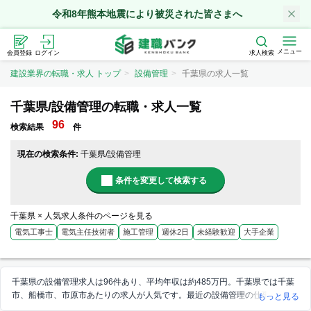
令和8年熊本地震により被災された皆さまへ
メニュー
会員登録
ログイン
求人検索
建設業界の転職・求人 トップ
設備管理
千葉県の求人一覧
千葉県/設備管理の転職・求人一覧
96
検索結果
件
現在の検索条件:
千葉県/設備管理
条件を変更して検索する
千葉県 × 人気求人条件のページを見る
電気工事士
電気主任技術者
施工管理
週休2日
未経験歓迎
大手企業
千葉県の設備管理求人は96件あり、平均年収は約485万円。千葉県では千葉
市、船橋市、市原市あたりの求人が人気です。最近の設備管理の仕事選びで
もっと見る
は、週休2日、土日祝休み、資格取得支援を重視される方が多い傾向にあり