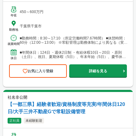
450～600万円
年収
千葉県千葉市
勤務地
■勤務時間：8:30～17:10 （所定労働時間7.67時間） ■休憩時間：
60分（12:00～13:00） ※常駐管理は勤務体制により異なる（実働
就業時間
8時間以内）
■年間休日：124日 ・週休2日制 ・有給休暇10日～20日 ・原則
（土日）、祝日、夏期休暇（5日）、年末年始（5日）、慶弔休暇
休日
・常駐管理の場合、休日は現場によるシフト制...
お気に入り登録
詳細を見る
社名非公開
【一都三県】経験者歓迎/資格制度等充実/年間休日120
日/大手三井不動産Gで常駐設備管理
正社員
未経験歓迎