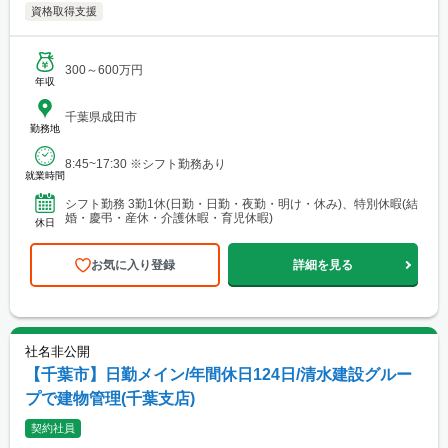
資格取得支援
300～600万円
年収
千葉県成田市
勤務地
8:45~17:30 ※シフト勤務あり
就業時間
シフト勤務 3勤1休(日勤・日勤・夜勤・明け・休み)、特別休暇(結
婚・慶弔・産休・介護休暇・育児休暇)
休日
お気に入り登録
詳細を見る
社名非公開
【千葉市】日勤メイン/年間休日124日/清水建設グルー
プで建物管理(千葉支店)
契約社員