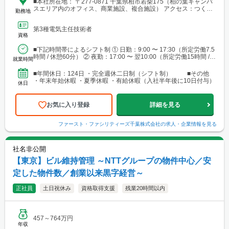
■本社所在地： 〒277-0871 千葉県柏市若柴175（柏の葉キャンパ
スエリア内のオフィス、商業施設、複合施設） アクセス：つくば
勤務地
エクスプレス「柏の葉キャンパス駅」より徒歩3分
第3種電気主任技術者
資格
■下記時間帯によるシフト制 ① 日勤：9:00 〜 17:30（所定労働7.5
時間 / 休憩60分） ② 夜勤：17:00 〜 翌10:00（所定労働15時間 /
就業時間
休憩2時間...
■年間休日：124日 ・完全週休二日制（シフト制） ■その他
・年末年始休暇 ・夏季休暇 ・有給休暇（入社半年後に10日付与）
休日
お気に入り登録
詳細を見る
ファースト・ファシリティーズ千葉株式会社
の求人・企業情報を見る
社名非公開
【東京】ビル維持管理 ～NTTグループの物件中心／安
定した物件数／創業以来黒字経営～
正社員
土日祝休み
資格取得支援
残業20時間以内
457～764万円
年収