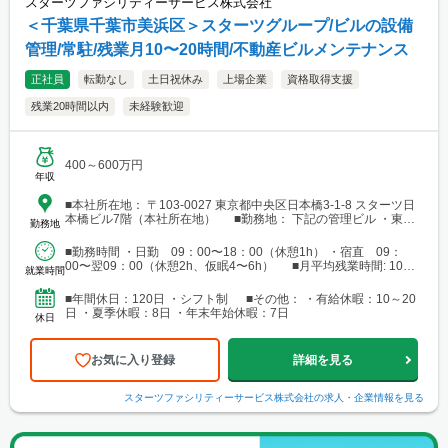
スターツファシリティーサービス株式会社
＜千葉県千葉市美浜区＞スターツグループ/ビルの設備
管理/常駐/残業月10〜20時間/不動産ビルメンテナンス
正社員
転勤なし
土日祝休み
上場企業
資格取得支援
残業20時間以内
未経験歓迎
400～600万円
年収
■本社所在地： 〒103-0027 東京都中央区日本橋3-1-8 スターツ日
本橋ビル7階（本社所在地） ■勤務地： 下記の管理ビル ・東京
勤務地
都23区内（中央区/港区/新宿区/台東区/江戸川区） ・千葉県千葉市
美浜区（海浜幕張） ・神奈川県横浜市中区（みなとみらい） ※お
■勤務時間 ・日勤 09：00〜18：00（休憩1h） ・宿直 09：
住まいや希望を考慮して決定します。
00〜翌09：00（休憩2h、仮眠4〜6h） ■月平均残業時間: 10時
就業時間
間〜20時間
■年間休日：120日 ・シフト制 ■その他： ・有給休暇：10～20
日 ・夏季休暇：8日 ・年末年始休暇：7日
休日
お気に入り登録
詳細を見る
スターツファシリティーサービス株式会社
の求人・企業情報を見る