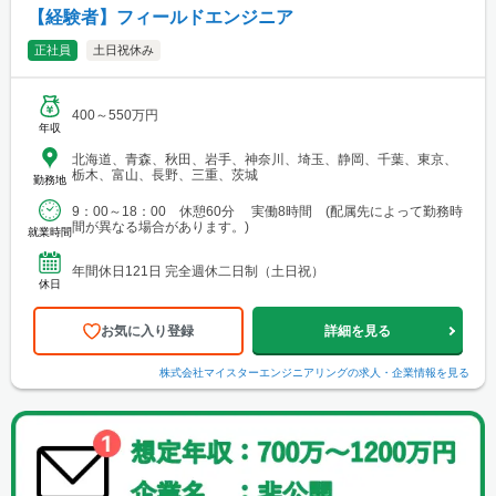
【経験者】フィールドエンジニア
正社員
土日祝休み
400～550万円
年収
北海道、青森、秋田、岩手、神奈川、埼玉、静岡、千葉、東京、
栃木、富山、長野、三重、茨城
勤務地
9：00～18：00 休憩60分 実働8時間 (配属先によって勤務時
間が異なる場合があります。)
就業時間
年間休日121日 完全週休二日制（土日祝）
休日
お気に入り登録
詳細を見る
株式会社マイスターエンジニアリング
の求人・企業情報を見る