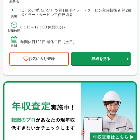
勤務地
以下のいずれかひとつ 第1種ボイラー・タービン主任技術者 第2種
ボイラー・タービン主任技術者
資格
8：15～17：00 休憩60分7
就業時間
年間休日121日 週休二日（土日）
休日
お気に入り登録
詳細を見る