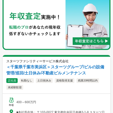
スターツファシリティーサービス株式会社
＜千葉県千葉市美浜区＞スターツグループ/ビルの設備
管理/巡回/土日休み/不動産ビルメンテナンス
正社員
転勤なし
土日祝休み
資格取得支援
残業20時間以内
未経験歓迎
400～600万円
年収
■本社所在地： 〒103-0027 東京都中央区日本橋3-1-8 スターツ日