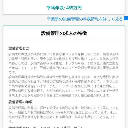
平均年収: 485万円
千葉県の設備管理の年収情報を詳しく見る
設備管理の求人の特徴
設備管理とは
設備管理職は建築業界において重要なポジションを担っています。施設や建物
の保守・管理を行い、安全な環境を維持する役割を果たします。具体的な仕事
内容としては、設備の点検や保守作業、トラブル対応、予防保全計画の立案な
どがあります。また、設備の効率的なエネルギー管理や予算管理も重要な業務
です。
設備管理職は建物や施設の機能性や快適性を確保するため、高度な専門知識や
技術力が求められます。設備の定期的な点検や保守作業を通じて、トラブルの
予防や早期発見を行います。また、トラブルが発生した際には迅速に対応し、
適切な修理や改修を行うことが求められます。さらに、設備のエネルギー効率
を向上させる取り組みや予算管理にも積極的に取り組む必要があります。
設備管理の年収
設備管理職の年収は、経験や管理する施設の規模、勤務地によって異なります
が、一般的な年収の範囲は350万円から600万円程度と言われています。また、
特定の業界や高度な技術が求められる場合は、年収が上昇することもありま
す。