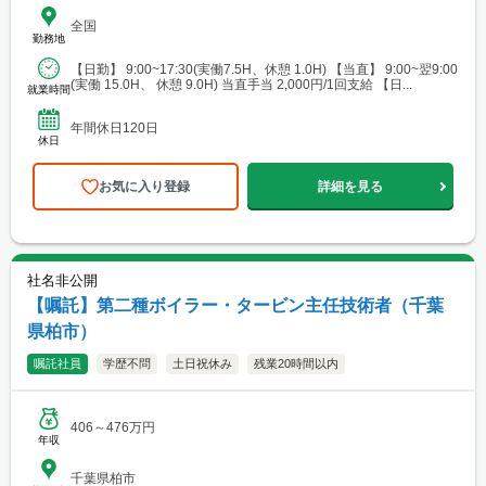
全国
勤務地
【日勤】 9:00~17:30(実働7.5H、休憩 1.0H) 【当直】 9:00~翌9:00
(実働 15.0H、 休憩 9.0H) 当直手当 2,000円/1回支給 【日...
就業時間
年間休日120日
休日
お気に入り登録
詳細を見る
社名非公開
【嘱託】第二種ボイラー・タービン主任技術者（千葉
県柏市）
嘱託社員
学歴不問
土日祝休み
残業20時間以内
406～476万円
年収
千葉県柏市