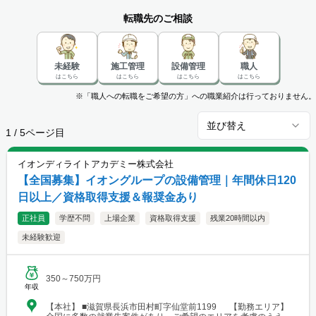
ます。給料や年収、勤務条件など豊富な情報の中から、あなたにピッタリの
転職先のご相談
正社員、契約社員、嘱託社員、パートタイム・アルバイトのお仕事を探せま
す。
未経験
施工管理
設備管理
職人
はこちら
はこちら
はこちら
はこちら
※「職人への転職をご希望の方」への職業紹介は行っておりません。
並び替え
1
/
5
ページ目
イオンディライトアカデミー株式会社
【全国募集】イオングループの設備管理｜年間休日120
日以上／資格取得支援＆報奨金あり
正社員
学歴不問
上場企業
資格取得支援
残業20時間以内
未経験歓迎
350～750万円
年収
【本社】 ■滋賀県長浜市田村町字仙堂前1199 【勤務エリア】