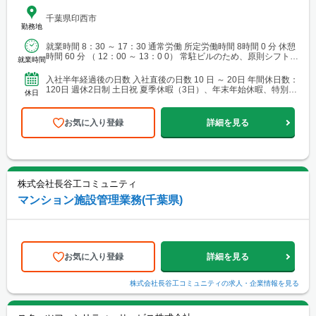
千葉県印西市
勤務地
就業時間 8：30 ～ 17：30 通常労働 所定労働時間 8時間 0 分 休憩
時間 60 分 （ 12：00 ～ 13：0 0） 常駐ビルのため、原則シフト勤
就業時間
務
入社半年経過後の日数 入社直後の日数 10 日 ～ 20日 年間休日数：
120日 週休2日制 土日祝 夏季休暇（3日）、年末年始休暇、特別休
休日
暇（介護、忌引等）、有給...
お気に入り登録
詳細を見る
株式会社長谷工コミュニティ
マンション施設管理業務(千葉県)
お気に入り登録
詳細を見る
株式会社長谷工コミュニティ
の求人・企業情報を見る