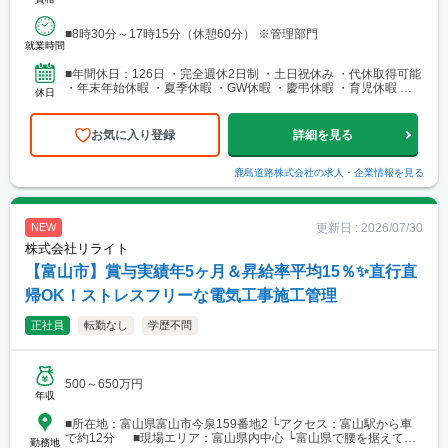
■8時30分～17時15分（休憩60分） ※管理部門
就業時間
■年間休日：126日 ・完全週休2日制 ・土日祝休み ・代休取得可能
・年末年始休暇 ・夏季休暇 ・GW休暇 ・慶弔休暇 ・育児休暇 ・
休日
産前産後休業 ・介護休業 ・有給休暇
お気に入り登録
詳細を見る
鹿島道路株式会社
の求人・企業情報を見る
更新日 :
2026/07/30
NEW
株式会社リライト
【富山市】賞与実績年5ヶ月＆昇給率平均15％✨直行直
帰OK！ストレスフリーな電気工事施工管理
正社員
転勤なし
学歴不問
500～650万円
年収
■所在地：富山県富山市今泉159番地2 └アクセス：富山駅から車
で約12分 ■現場エリア：富山県内中心 └富山県で腰を据えて働
勤務地