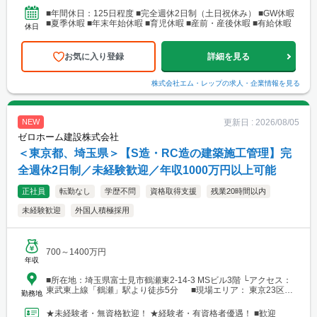
■年間休日：125日程度 ■完全週休2日制（土日祝休み） ■GW休暇
■夏季休暇 ■年末年始休暇 ■育児休暇 ■産前・産後休暇 ■有給休暇
休日
お気に入り登録
詳細を見る
株式会社エム・レップ
の求人・企業情報を見る
更新日 :
2026/08/05
NEW
ゼロホーム建設株式会社
＜東京都、埼玉県＞【S造・RC造の建築施工管理】完
全週休2日制／未経験歓迎／年収1000万円以上可能
正社員
転勤なし
学歴不問
資格取得支援
残業20時間以内
未経験歓迎
外国人積極採用
700～1400万円
年収
■所在地：埼玉県富士見市鶴瀬東2-14-3 MSビル3階 └アクセス：
東武東上線「鶴瀬」駅より徒歩5分 ■現場エリア： 東京23区を
勤務地
中心とした現場事務所
★未経験者・無資格歓迎！ ★経験者・有資格者優遇！ ■歓迎