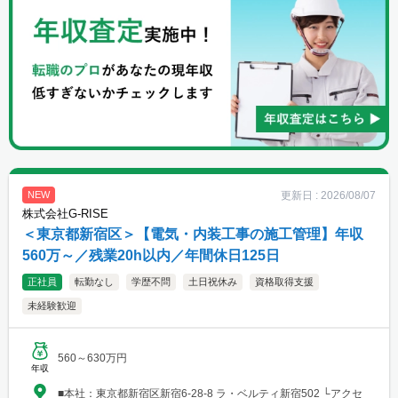
更新日 :
2026/08/07
NEW
株式会社G-RISE
＜東京都新宿区＞【電気・内装工事の施工管理】年収
560万～／残業20h以内／年間休日125日
正社員
転勤なし
学歴不問
土日祝休み
資格取得支援
未経験歓迎
560～630万円
年収
■本社：東京都新宿区新宿6-28-8 ラ・ベルティ新宿502 └アクセ