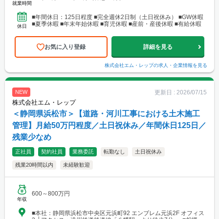
就業時間
■年間休日：125日程度 ■完全週休2日制（土日祝休み） ■GW休暇
■夏季休暇 ■年末年始休暇 ■育児休暇 ■産前・産後休暇 ■有給休暇
休日
お気に入り登録
詳細を見る
株式会社エム・レップ
の求人・企業情報を見る
更新日 :
2026/07/15
NEW
株式会社エム・レップ
＜静岡県浜松市＞【道路・河川工事における土木施工
管理】月給50万円程度／土日祝休み／年間休日125日／
残業少なめ
正社員
契約社員
業務委託
転勤なし
土日祝休み
残業20時間以内
未経験歓迎
600～800万円
年収
■本社：静岡県浜松市中央区元浜町92 エンブレム元浜2F オフィス