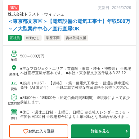
更新日 :
2026/07/29
NEW
株式会社トラスト・ウィッシュ
＜東京都文京区＞【電気設備の電気工事士】年収500万
～／大型案件中心／直行直帰OK
正社員
転勤なし
学歴不問
資格取得支援
500～800万円
年収
■主なプロジェクトエリア：首都圏（東京・埼玉・神奈川） ※現場
へは直行直帰が基本です。 ■本社：東京都文京区千駄木3-22-12 ス
勤務地
トークエイコー202 └アクセス：JR線・日暮里舎人ライナー・東
京メトロ千代田線「西日暮里駅」より徒歩8分 └東京メトロ千代田
■必須（MUST） 【資格】 ・第一種電気工事士 ・普通自動車運転
線「千駄木駅」より徒歩8分
免許（AT限定可） ※既に就労可能な在留資格をお持ちの方のみ
資格
対象です。 【経験】 ・電気工事作業の...
■8時00分～18時00分（所定労働時間8時間） ※現場によって多少
前後します。
就業時間
■休日 ・週休二日制 ・土曜日、日曜日 ※会社カレンダーによる ・
年間休日105日 ※現場都合により土曜出勤となる場合がありま
休日
す。休日出勤時は、代休取得または法令に基づき手当...
お気に入り登録
詳細を見る