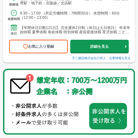
寄駅：地下鉄・京阪線／北浜駅
勤務地
8:30～17:00 （所定労働時間：7時間30分） 休憩時間：60分
（12:00～13:00）
就業時間
【年間休日日数121日】 完全週休2日制（休日は土日祝日） 年末年
始休暇 夏季休暇 有給休暇 特別休暇 産前産後休暇 育児休暇 こども
休日
休暇 慶弔休暇ほか ※休日出勤した場合は...
お気に入り登録
詳細を見る
不二建設株式会社
の求人・企業情報を見る