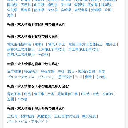
岡山県
広島県
山口県
徳島県
香川県
愛媛県
高知県
福岡県
佐賀県
長崎県
熊本県
大分県
宮崎県
鹿児島県
沖縄県
全国
海外
転職・求人情報を市区町村で絞り込む
転職・求人情報を資格で絞り込む
電気主任技術者（電験）
電気工事士
電気工事施工管理技士
建築士
建築施工管理技士
土木施工管理技士
管工事施工管理技士
造園施工管理技士
その他
転職・求人情報を職種で絞り込む
施工管理
設備設計
設備管理
設計
職人・現場作業員
営業
ビルメンテナンス（ビルメン）
意匠設計
造園
測量
その他
転職・求人情報を工事の種類で絞り込む
電気工事
建築
管工事
土木
電気通信工事
RC造・S造・SRC造
造園
その他
転職・求人情報を雇用形態で絞り込む
正社員
契約社員
業務委託
正社員/契約社員
嘱託社員
パートタイム・アルバイト