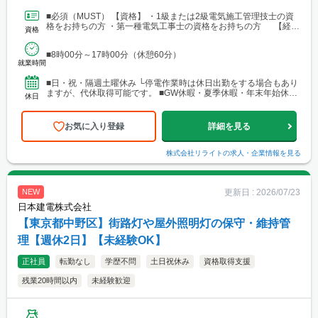
きたい方、U・Iターンを検討中の方も歓迎します。
■必須（MUST） 【資格】 ・1級または2級電気施工管理技士の資
格をお持ちの方 ・第一種電気工事士の資格をお持ちの方 【経
資格
験】 ・現場での電気施工経験5年以上 ■歓...
■8時00分～17時00分（休憩60分）
就業時間
■日・祝・隔週土曜休み └停電作業時は休日出勤をする場合もあり
ますが、代休取得可能です。 ■GW休暇・夏季休暇・年末年始休暇
休日
■有給休暇（平均14.6日、最多25日取得実績あり）
お気に入り登録
詳細を見る
株式会社リライト
の求人・企業情報を見る
更新日 :
2026/07/23
NEW
日本建電株式会社
【東京都中野区】街路灯や屋外照明灯の保守・維持管
理【週休2日】【未経験OK】
正社員
転勤なし
学歴不問
土日祝休み
資格取得支援
残業20時間以内
未経験歓迎