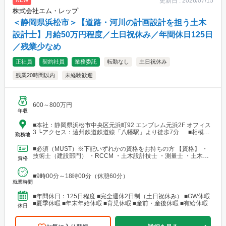
更新日 :
2026/07/15
NEW
株式会社エム・レップ
＜静岡県浜松市＞【道路・河川の計画設計を担う土木
設計士】月給50万円程度／土日祝休み／年間休日125日
／残業少なめ
正社員
契約社員
業務委託
転勤なし
土日祝休み
残業20時間以内
未経験歓迎
600～800万円
年収
■本社：静岡県浜松市中央区元浜町92 エンブレム元浜2F オフィス
3 └アクセス：遠州鉄道鉄道線「八幡駅」より徒歩7分 ■相模原
勤務地
支店：神奈川県相模原市中央区田名 └アクセス：京王相模原線
「橋本駅」よりバス25分
■必須（MUST）※下記いずれかの資格をお持ちの方 【資格】 ・
技術士（建設部門） ・RCCM ・土木設計技士 ・測量士 ・土木施
資格
工管理技士 ・建築士 ※要：普通自動車運転免...
■9時00分～18時00分（休憩60分）
就業時間
■年間休日：125日程度 ■完全週休2日制（土日祝休み） ■GW休暇
■夏季休暇 ■年末年始休暇 ■育児休暇 ■産前・産後休暇 ■有給休暇
休日