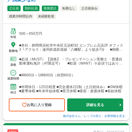
正社員
契約社員
業務委託
転勤なし
土日祝休み
残業20時間以内
未経験歓迎
500～650万円
年収
■本社：静岡県浜松市中央区元浜町92 エンブレム元浜2F オフィス
3 └アクセス：遠州鉄道鉄道線「八幡駅」より徒歩7分 ■相模原
勤務地
支店：神奈川県相模原市中央区田名 └アクセス：京王相模原線
「橋本駅」よりバス25分
■必須（MUST） 【資格】 ・プレゼンテーション実務士 ・普通自
動車運転免許（AT限定可） ■歓迎（WANT）※必須ではありま
資格
せん 【資格】 ・不動産業界または建設業界...
■9時00分～18時00分（休憩60分）
就業時間
■年間休日：125日程度 ■完全週休2日制（土日祝休み） ■GW休暇
■夏季休暇 ■年末年始休暇 ■育児休暇 ■産前・産後休暇 ■有給休暇
休日
お気に入り登録
詳細を見る
株式会社エム・レップ
の求人・企業情報を見る