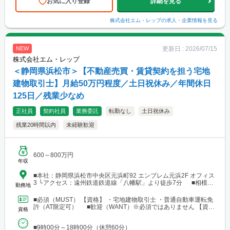
お気に入り登録
詳細を見る
株式会社エム・レップ
の求人・企業情報を見る
更新日 :
2026/07/15
NEW
株式会社エム・レップ
＜静岡県浜松市＞【不動産売買・賃貸契約を担う宅地
建物取引士】月給50万円程度／土日祝休み／年間休日
125日／残業少なめ
正社員
契約社員
業務委託
転勤なし
土日祝休み
残業20時間以内
未経験歓迎
600～800万円
年収
■本社：静岡県浜松市中央区元浜町92 エンブレム元浜2F オフィス
3 └アクセス：遠州鉄道鉄道線「八幡駅」より徒歩7分 ■相模原
勤務地
支店：神奈川県相模原市中央区田名 └アクセス：京王相模原線
「橋本駅」よりバス25分
■必須（MUST） 【資格】 ・宅地建物取引士 ・普通自動車運転免
許（AT限定可） ■歓迎（WANT）※必須ではありません 【資
資格
格】 ・不動産業界または建設業界に関連する...
■9時00分～18時00分（休憩60分）