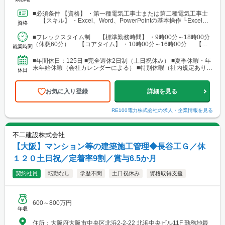
■必須条件 【資格】 ・第一種電気工事士または第二種電気工事士
【スキル】 ・Excel、Word、PowerPointの基本操作 └Excel：
資格
SUM関数、VLOOKU...
■フレックスタイム制 【標準勤務時間】 ・9時00分～18時00分
（休憩60分） 【コアタイム】 ・10時00分～16時00分 【フ
就業時間
レキシブルタイム】 ・7時00...
■年間休日：125日 ■完全週休2日制（土日祝休み） ■夏季休暇・年
末年始休暇（会社カレンダーによる） ■特別休暇（社内規定あり）
休日
■有給休暇：10日～40日（入社半年経過後...
お気に入り登録
詳細を見る
RE100電力株式会社
の求人・企業情報を見る
不二建設株式会社
【大阪】マンション等の建築施工管理◆長谷工Ｇ／休
１２０土日祝／定着率9割／賞与6.5か月
契約社員
転勤なし
学歴不問
土日祝休み
資格取得支援
600～800万円
年収
住所：大阪府大阪市中央区北浜2-2-22 北浜中央ビル11F 勤務地最