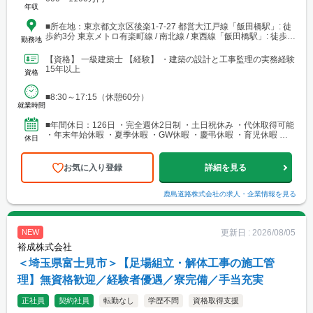
年収
■所在地：東京都文京区後楽1-7-27 都営大江戸線「飯田橋駅」: 徒
歩約3分 東京メトロ有楽町線 / 南北線 / 東西線「飯田橋駅」: 徒歩約
勤務地
6〜8分 JR中央・総武緩行線「飯田橋駅」: 徒歩約7〜8分
【資格】 一級建築士 【経験】 ・建築の設計と工事監理の実務経験
15年以上
資格
■8:30～17:15（休憩60分）
就業時間
■年間休日：126日 ・完全週休2日制 ・土日祝休み ・代休取得可能
・年末年始休暇 ・夏季休暇 ・GW休暇 ・慶弔休暇 ・育児休暇 ・
休日
産前産後休業 ・介護休業 ・有給休暇
お気に入り登録
詳細を見る
鹿島道路株式会社
の求人・企業情報を見る
更新日 :
2026/08/05
NEW
裕成株式会社
＜埼玉県富士見市＞【足場組立・解体工事の施工管
理】無資格歓迎／経験者優遇／寮完備／手当充実
正社員
契約社員
転勤なし
学歴不問
資格取得支援