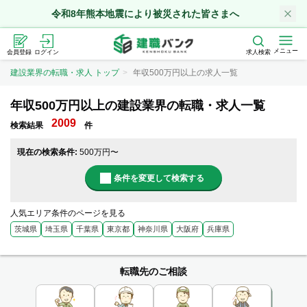
令和8年熊本地震により被災された皆さまへ
メニュー
会員登録
ログイン
求人検索
建設業界の転職・求人 トップ
年収500万円以上の求人一覧
年収500万円以上の建設業界の転職・求人一覧
2009
検索結果
件
現在の検索条件:
500万円〜
条件を変更して検索する
人気エリア条件のページを見る
茨城県
埼玉県
千葉県
東京都
神奈川県
大阪府
兵庫県
転職先のご相談