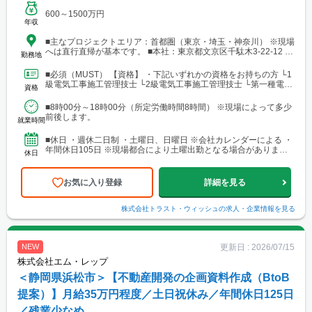
600～1500万円
年収
■主なプロジェクトエリア：首都圏（東京・埼玉・神奈川） ※現場
へは直行直帰が基本です。 ■本社：東京都文京区千駄木3-22-12 ス
勤務地
トークエイコー202 └アクセス：JR線・日暮里舎人ライナー・東
京メトロ千代田線「西日暮里駅」より徒歩8分 └東京メトロ千代田
■必須（MUST） 【資格】 ・下記いずれかの資格をお持ちの方 └1
線「千駄木駅」より徒歩8分
級電気工事施工管理技士 └2級電気工事施工管理技士 └第一種電気
資格
工事士 ・普通自動車運転免許（AT限定可...
■8時00分～18時00分（所定労働時間8時間） ※現場によって多少
前後します。
就業時間
■休日 ・週休二日制 ・土曜日、日曜日 ※会社カレンダーによる ・
年間休日105日 ※現場都合により土曜出勤となる場合がありま
休日
す。休日出勤時は、代休取得または法令に基づき手当...
お気に入り登録
詳細を見る
株式会社トラスト・ウィッシュ
の求人・企業情報を見る
更新日 :
2026/07/15
NEW
株式会社エム・レップ
＜静岡県浜松市＞【不動産開発の企画資料作成（BtoB
提案）】月給35万円程度／土日祝休み／年間休日125日
／残業少なめ