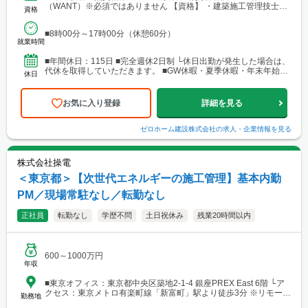
（WANT）※必須ではありません 【資格】 ・建築施工管理技士
資格
（1級・2級） ・建築士（一級・二級）
■8時00分～17時00分（休憩60分）
就業時間
■年間休日：115日 ■完全週休2日制 └休日出勤が発生した場合は、
代休を取得していただきます。 ■GW休暇・夏季休暇・年末年始休
休日
暇・慶弔休暇・産前産後休業 ■有給休暇
お気に入り登録
詳細を見る
ゼロホーム建設株式会社
の求人・企業情報を見る
株式会社操電
＜東京都＞【次世代エネルギーの施工管理】基本内勤
PM／現場常駐なし／転勤なし
正社員
転勤なし
学歴不問
土日祝休み
残業20時間以内
600～1000万円
年収
■東京オフィス：東京都中央区築地2-1-4 銀座PREX East 6階 └ア
クセス：東京メトロ有楽町線「新富町」駅より徒歩3分 ※リモート
勤務地
ワーク可能（全国対応）