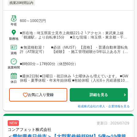
残業20時間以内
600～1000万円
年収
■所在地：埼玉県富士見市上南畑221-2 └アクセス：東武東上線
「鶴瀬駅」より自転車15分 ■主な現場：埼玉県・東京都・千葉
勤務地
県・神奈川県
★無資格歓迎！ ■必須（MUST） 【資格】 ・普通自動車運転免
許（AT限定可） 【経験】 ・施工管理経験が3年以上ある方（ブ
資格
ランクOK）
■8時00分～17時00分（休憩60分）
就業時間
■週休2日制 ■日曜日・祝日休み └土曜休みも増えています。 ■GW
休暇・夏季休暇・年末年始休暇 ■有給休暇（入社6ヶ月経過後10日
休日
付与）
お気に入り登録
詳細を見る
裕成株式会社
の求人・企業情報を見る
更新日 :
2026/07/29
NEW
コンアフェット株式会社
＜愛知県春日井市＞【大型案件統括PM】5億〜10億規