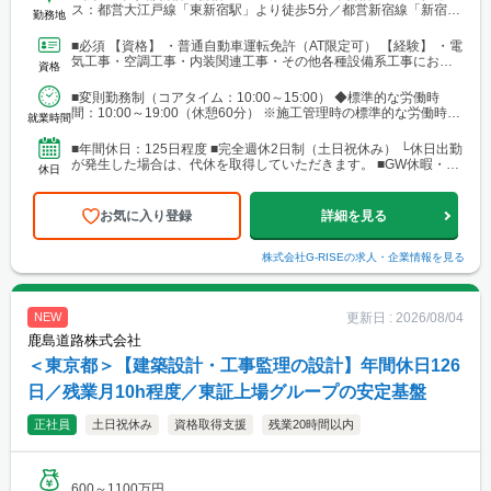
ス：都営大江戸線「東新宿駅」より徒歩5分／都営新宿線「新宿三
勤務地
丁目駅」より徒歩8分
■必須 【資格】 ・普通自動車運転免許（AT限定可） 【経験】 ・電
気工事・空調工事・内装関連工事・その他各種設備系工事におけ
資格
る、工事現場での作業・管理・指導などの経験があ...
■変則勤務制（コアタイム：10:00～15:00） ◆標準的な労働時
間：10:00～19:00（休憩60分） ※施工管理時の標準的な労働時
就業時間
間：9:00～18:00（休憩1時間...
■年間休日：125日程度 ■完全週休2日制（土日祝休み） └休日出勤
が発生した場合は、代休を取得していただきます。 ■GW休暇・夏
休日
季休暇・年末年始休暇・慶弔休暇 ■有給休暇（...
お気に入り登録
詳細を見る
株式会社G-RISE
の求人・企業情報を見る
更新日 :
2026/08/04
NEW
鹿島道路株式会社
＜東京都＞【建築設計・工事監理の設計】年間休日126
日／残業月10h程度／東証上場グループの安定基盤
正社員
土日祝休み
資格取得支援
残業20時間以内
600～1100万円