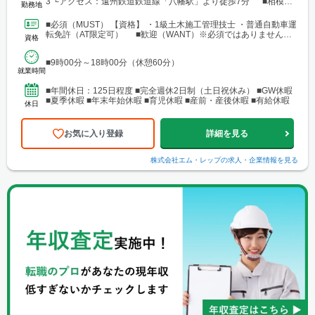
3 └アクセス：遠州鉄道鉄道線「八幡駅」より徒歩7分 ■相模原
勤務地
支店：神奈川県相模原市中央区田名 └アクセス：京王相模原線
「橋本駅」よりバス25分
■必須（MUST） 【資格】 ・1級土木施工管理技士 ・普通自動車運
転免許（AT限定可） ■歓迎（WANT）※必須ではありません
資格
【資格】 ・不動産業界または建設業界に関...
■9時00分～18時00分（休憩60分）
就業時間
■年間休日：125日程度 ■完全週休2日制（土日祝休み） ■GW休暇
■夏季休暇 ■年末年始休暇 ■育児休暇 ■産前・産後休暇 ■有給休暇
休日
お気に入り登録
詳細を見る
株式会社エム・レップ
の求人・企業情報を見る