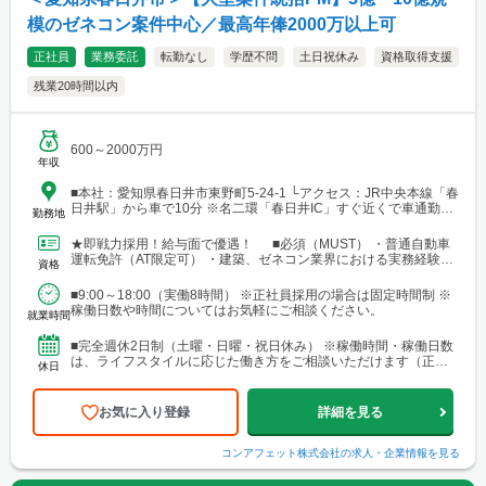
模のゼネコン案件中心／最高年俸2000万以上可
正社員
業務委託
転勤なし
学歴不問
土日祝休み
資格取得支援
残業20時間以内
600～2000万円
年収
■本社：愛知県春日井市東野町5-24-1 └アクセス：JR中央本線「春
日井駅」から車で10分 ※名二環「春日井IC」すぐ近くで車通勤が
勤務地
便利です。
★即戦力採用！給与面で優遇！ ■必須（MUST） ・普通自動車
運転免許（AT限定可） ・建築、ゼネコン業界における実務経験
資格
（施工管理、設計、現場監督、積算など）が10年以...
■9:00～18:00（実働8時間） ※正社員採用の場合は固定時間制 ※
稼働日数や時間についてはお気軽にご相談ください。
就業時間
■完全週休2日制（土曜・日曜・祝日休み） ※稼働時間・稼働日数
は、ライフスタイルに応じた働き方をご相談いただけます（正社
休日
員の場合）。 ■夏季休暇・年末年始休暇 ■慶弔休暇・有...
お気に入り登録
詳細を見る
コンアフェット株式会社
の求人・企業情報を見る