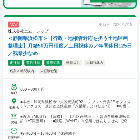
更新日 :
2026/07/15
NEW
株式会社エム・レップ
＜静岡県浜松市＞【行政・地権者対応を担う土地区画
整理士】月給50万円程度／土日祝休み／年間休日125日
／残業少なめ
正社員
契約社員
業務委託
転勤なし
土日祝休み
残業20時間以内
未経験歓迎
600～800万円
年収
■本社：静岡県浜松市中央区元浜町92 エンブレム元浜2F オフィス
3 └アクセス：遠州鉄道鉄道線「八幡駅」より徒歩7分 ■相模原
勤務地
支店：神奈川県相模原市中央区田名 └アクセス：京王相模原線
「橋本駅」よりバス25分
■必須（MUST） 【資格】 ・土地区画整理士 ・普通自動車運転免
許（AT限定可） ■歓迎（WANT）※必須ではありません 【資
資格
格】 ・不動産業界または建設業界に関連する...
■9時00分～18時00分（休憩60分）
就業時間