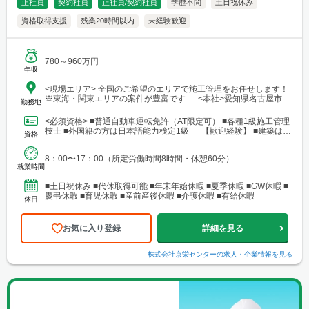
正社員
契約社員
正社員/契約社員
学歴不問
土日祝休み
資格取得支援
残業20時間以内
未経験歓迎
780～960万円
年収
<現場エリア> 全国のご希望のエリアで施工管理をお任せします！
※東海・関東エリアの案件が豊富です <本社>愛知県名古屋市中
勤務地
村区名駅4-14-8 名駅あさひビル2F ※本社所在地のため就業先では
ありません <最寄駅>名古屋駅より徒歩10分
<必須資格> ■普通自動車運転免許（AT限定可） ■各種1級施工管理
技士 ■外国籍の方は日本語能力検定1級 【歓迎経験】 ■建築はも
資格
ちろん、設備や電気など業種問わず建築関...
8：00〜17：00（所定労働時間8時間・休憩60分）
就業時間
■土日祝休み ■代休取得可能 ■年末年始休暇 ■夏季休暇 ■GW休暇 ■
慶弔休暇 ■育児休暇 ■産前産後休暇 ■介護休暇 ■有給休暇
休日
お気に入り登録
詳細を見る
株式会社京栄センター
の求人・企業情報を見る