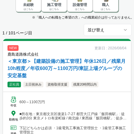
未経験
施工管理
設備管理
職人
はこちら
はこちら
はこちら
はこちら
※「職人への転職をご希望の方」への職業紹介は行っておりません。
並び替え
1
/
101
ページ目
更新日 :
2026/08/04
NEW
鹿島道路株式会社
＜東京都＞【建築設備の施工管理】年休126日／残業月
10h程度／年収600万～1100万円/東証上場グループの
安定基盤
正社員
土日祝休み
資格取得支援
残業20時間以内
600～1100万円
年収
■所在地：東京都文京区後楽1-7-27 都営大江戸線「飯田橋駅」: 徒
歩約3分 東京メトロ有楽町線 / 南北線 / 東西線「飯田橋駅」: 徒歩約
勤務地
6〜8分 JR中央・総武緩行線「飯田橋駅」: 徒歩約7〜8分
下記どちらかは必須 ・1級電気工事施工管理技士 ・1級管工事施工
管理技士
資格