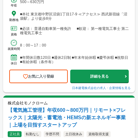
500～630万円
年収
■本社 東京都中野区沼袋1丁目17-9 ≪アクセス≫ 西武新宿線「沼
袋駅」より徒歩8分
勤務地
■必須： 普通自動車第一種免許 ■歓迎： 第一種電気工事士 第二
種電気工事士
資格
8：00～17：00
就業時間
■年間休日数120日 ■週休2日制 ■年末年始休暇 ■慶弔休暇 ■祝祭日
■有給休暇（条件有）
休日
お気に入り登録
詳細を見る
日本建電株式会社
の求人・企業情報を見る
株式会社モノクローム
【電気施工管理】年収600～800万円｜リモート×フレ
ックス｜太陽光・蓄電池・HEMSの新エネルギー事業
｜上場を目指すスタートアップ
正社員
転勤なし
学歴不問
土日祝休み
資格取得支援