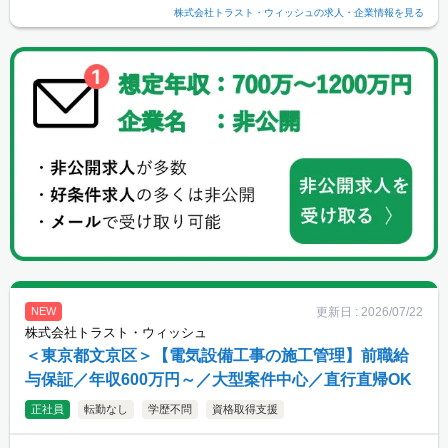
株式会社トラスト・ウィッシュ
の求人・企業情報を見る
更新日 :
2026/07/22
NEW
株式会社トラスト・ウィッシュ
＜東京都文京区＞【電気設備工事の施工管理】前職給
与保証／年収600万円～／大型案件中心／直行直帰OK
正社員
転勤なし
学歴不問
資格取得支援