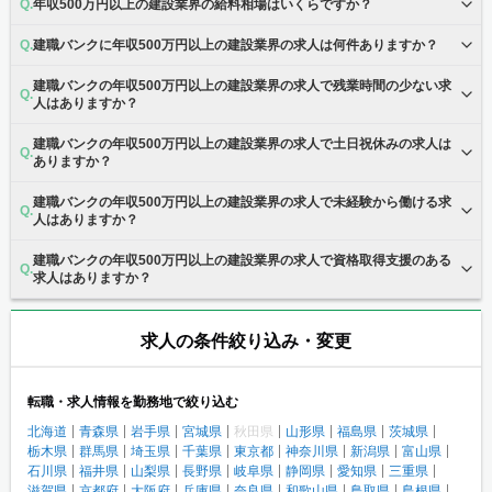
年収500万円以上の建設業界の給料相場はいくらですか？
建職バンクに年収500万円以上の建設業界の求人は何件ありますか？
建職バンクの年収500万円以上の建設業界の求人で残業時間の少ない求
人はありますか？
建職バンクの年収500万円以上の建設業界の求人で土日祝休みの求人は
ありますか？
建職バンクの年収500万円以上の建設業界の求人で未経験から働ける求
人はありますか？
建職バンクの年収500万円以上の建設業界の求人で資格取得支援のある
求人はありますか？
求人の条件絞り込み・変更
転職・求人情報を勤務地で絞り込む
北海道
青森県
岩手県
宮城県
秋田県
山形県
福島県
茨城県
栃木県
群馬県
埼玉県
千葉県
東京都
神奈川県
新潟県
富山県
石川県
福井県
山梨県
長野県
岐阜県
静岡県
愛知県
三重県
滋賀県
京都府
大阪府
兵庫県
奈良県
和歌山県
鳥取県
島根県