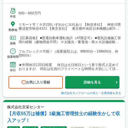
600～800万円
年収
リモート可！※月2回いずれかに出社あり 【秋谷本社】 神奈川県
横須賀市秋谷4321 【東京支社】 東京都中央区日本橋横山町5-13
勤務地
MIDORI.so 6F
【応募資格】 ■普通自動車運転免許（AT限定可） ■電気設備施工管
理の経験（建物用途不問） ※太陽光・蓄電池・再エネ設備経験者
資格
は歓迎します
フルフレックス可能！（就業規則上は、9時00分～18時00分、休
憩60分）
就業時間
★年間休日120日程度 休日は土日祝日という形で形式上定めて
おりますが、 同社は社員のプライベートな時間を大切にして頂い
休日
ている為、 仕事の責任を果たして頂く事を前提にいつ...
お気に入り登録
詳細を見る
株式会社モノクローム
の求人・企業情報を見る
株式会社京栄センター
【月収55万は補償】1級施工管理技士の経験生かして収
入アップ！