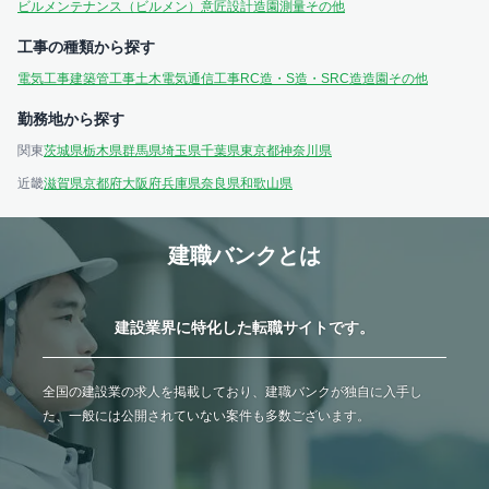
ビルメンテナンス（ビルメン）
意匠設計
造園
測量
その他
工事の種類から探す
電気工事
建築
管工事
土木
電気通信工事
RC造・S造・SRC造
造園
その他
勤務地から探す
関東
茨城県
栃木県
群馬県
埼玉県
千葉県
東京都
神奈川県
近畿
滋賀県
京都府
大阪府
兵庫県
奈良県
和歌山県
建職バンクとは
建設業界に特化した転職サイトです。
全国の建設業の求人を掲載しており、建職バンクが独自に入手し
た、一般には公開されていない案件も多数ございます。