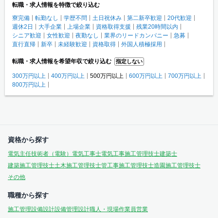
転職・求人情報を特徴で絞り込む
寮完備
転勤なし
学歴不問
土日祝休み
第二新卒歓迎
20代歓迎
週休2日
大手企業
上場企業
資格取得支援
残業20時間以内
シニア歓迎
女性歓迎
夜勤なし
業界のリードカンパニー
急募
直行直帰
新卒
未経験歓迎
資格取得
外国人積極採用
転職・求人情報を希望年収で絞り込む
指定しない
300万円以上
400万円以上
500万円以上
600万円以上
700万円以上
800万円以上
資格から探す
電気主任技術者（電験）
電気工事士
電気工事施工管理技士
建築士
建築施工管理技士
土木施工管理技士
管工事施工管理技士
造園施工管理技士
その他
職種から探す
施工管理
設備設計
設備管理
設計
職人・現場作業員
営業