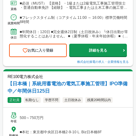
■必須（MUST） 【資格】 ・1級または2級電気工事施工管理技士
・普通自動車免許 【経験】 ・電気工事または土木工事の施工管
資格
理、設計、あるいはPM/ディレクションの実務...
■フレックスタイム制（コアタイム 11:00 ～ 16:00）標準労働時間
8時間
就業時間
■年間休日：120日 ■完全週休2日制（土日祝休み） └休日出勤が常
態化することはありません。 ■（夏季休暇・年末年始休暇） ■（有
休日
給休暇・産前産後、育児、介護休業など）
お気に入り登録
詳細を見る
株式会社操電
の求人・企業情報を見る
RE100電力株式会社
【日本橋｜系統用蓄電池の電気工事施工管理】IPO準備
中／年間休日125日
正社員
転勤なし
学歴不問
土日祝休み
残業20時間以内
500～750万円
年収
■本社：東京都中央区日本橋2-9-10 L. Biz日本橋8F
勤務地