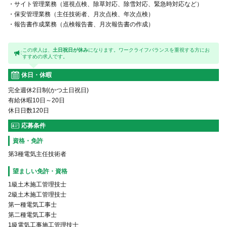
・サイト管理業務（巡視点検、除草対応、除雪対応、緊急時対応など）
・保安管理業務（主任技術者、月次点検、年次点検）
・報告書作成業務（点検報告書、月次報告書の作成）
この求人は、
土日祝日が休み
になります。ワークライフバランスを重視する方にお
すすめの求人です。
休日・休暇
完全週休2日制(かつ土日祝日)
有給休暇10日～20日
休日日数120日
応募条件
資格・免許
第3種電気主任技術者
望ましい免許・資格
1級土木施工管理技士
2級土木施工管理技士
第一種電気工事士
第二種電気工事士
1級電気工事施工管理技士