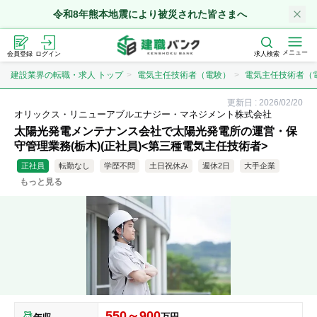
令和8年熊本地震により被災された皆さまへ
メニュー
会員登録
ログイン
求人検索
建設業界の転職・求人 トップ
電気主任技術者（電験）
電気主任技術者（
更新日 :
2026/02/20
オリックス・リニューアブルエナジー・マネジメント株式会社
太陽光発電メンテナンス会社で太陽光発電所の運営・保
守管理業務(栃木)(正社員)<第三種電気主任技術者>
正社員
転勤なし
学歴不問
土日祝休み
週休2日
大手企業
もっと見る
550～900
万円