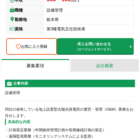
年収
職種
設備管理
勤務地
栃木県
資格
第3種電気主任技術者
求人を問い合わせる
お気に入り登録
（エージェントサービス）
募集要項
会社概要
仕事内容
設備管理
同社の保有している地上設置型太陽光発電所の運営・管理（O&M）業務をお
任せします。
具体的な内容
・計画策定業務（年間維持管理計画や長期修繕計画の策定）
・遠隔監視業務（モニタリングシステムによる監視）