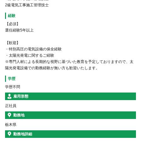
2級電気工事施工管理技士
経験
【必須】
選任経験5年以上
【歓迎】
・特別高圧の電気設備の保全経験
・太陽光発電に関するご経験
※専門人材による長期的な視野に基づいた教育を予定しておりますので、太
陽光発電設備での勤務経験が無い方も歓迎いたします。
学歴
学歴不問
雇用形態
正社員
勤務地
栃木県
勤務地詳細