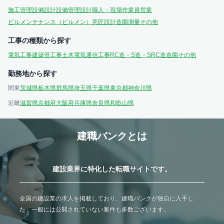
施工管理
設備設計
設備管理
設計
職人・現場作業員
営業
ビルメンテナンス（ビルメン）
意匠設計
造園
測量
その他
工事の種類から探す
電気工事
建築
管工事
土木
電気通信工事
RC造・S造・SRC造
造園
その他
勤務地から探す
関東
茨城県
栃木県
群馬県
埼玉県
千葉県
東京都
神奈川県
近畿
滋賀県
京都府
大阪府
兵庫県
奈良県
和歌山県
建職バンクとは
建設業界に特化した転職サイトです。
全国の建設業の求人を掲載しており、建職バンクが独自に入手し
た、一般には公開されていない案件も多数ございます。