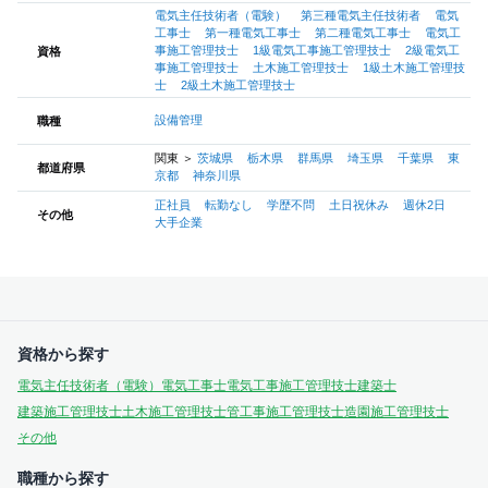
電気主任技術者（電験）
第三種電気主任技術者
電気
工事士
第一種電気工事士
第二種電気工事士
電気工
事施工管理技士
1級電気工事施工管理技士
2級電気工
資格
事施工管理技士
土木施工管理技士
1級土木施工管理技
士
2級土木施工管理技士
設備管理
職種
関東
＞
茨城県
栃木県
群馬県
埼玉県
千葉県
東
都道府県
京都
神奈川県
正社員
転勤なし
学歴不問
土日祝休み
週休2日
その他
大手企業
資格から探す
電気主任技術者（電験）
電気工事士
電気工事施工管理技士
建築士
建築施工管理技士
土木施工管理技士
管工事施工管理技士
造園施工管理技士
その他
職種から探す