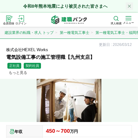
令和8年熊本地震により被災された皆さまへ
メニュー
会員登録
ログイン
求人検索
建設業界の転職・求人 トップ
第一種電気工事士
第一種電気工事士・福岡
更新日 :
2026/03/12
株式会社HEXEL Works
電気設備工事の施工管理職【九州支店】
正社員
契約社員
もっと見る
450～700
万円
年収