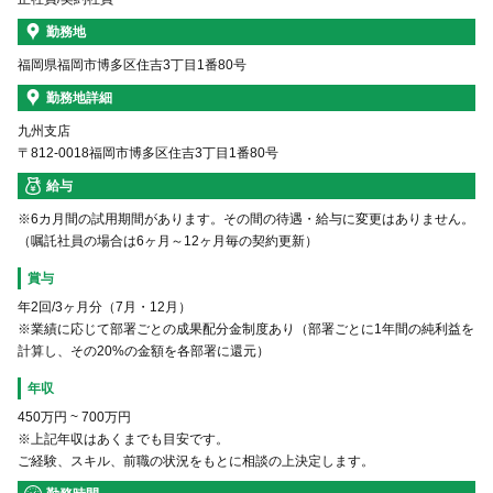
勤務地
福岡県福岡市博多区住吉3丁目1番80号
勤務地詳細
九州支店
〒812-0018福岡市博多区住吉3丁目1番80号
給与
※6カ月間の試用期間があります。その間の待遇・給与に変更はありません。
（嘱託社員の場合は6ヶ月～12ヶ月毎の契約更新）
賞与
年2回/3ヶ月分（7月・12月）
※業績に応じて部署ごとの成果配分金制度あり（部署ごとに1年間の純利益を
計算し、その20%の金額を各部署に還元）
年収
450万円
~
700万円
※上記年収はあくまでも目安です。
ご経験、スキル、前職の状況をもとに相談の上決定します。