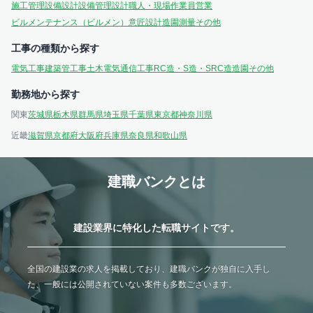
施工管理
設備設計
設備管理
設計
職人・現場作業員
営業
ビルメンテナンス（ビルメン）
意匠設計
造園
測量
その他
工事の種類から探す
電気工事
建築
管工事
土木
電気通信工事
RC造・S造・SRC造
造園
その他
勤務地から探す
関東
茨城県
栃木県
群馬県
埼玉県
千葉県
東京都
神奈川県
近畿
滋賀県
京都府
大阪府
兵庫県
奈良県
和歌山県
建職バンクとは
建設業界に特化した転職サイトです。
全国の建設業の求人を掲載しており、建職バンクが独自に入手し
た、一般には公開されていない案件も多数ございます。