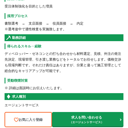
受注体制強化を目的とした増員
採用プロセス
書類選考 → 支店面接 → 役員面接 → 内定
※選考途中で適性検査を実施致します。
勤務詳細
得られるスキル・経験
ディベロッパー・ゼネコンとの打ち合わせから材料選定、見積、外注の発注
先決定、現場管理、引き渡し業務などをトータルでお任せします。価格交渉
も現場判断です。それだけ責任はありますが、分業と違って施工管理として
総合的なキャリアアップが可能です。
受動喫煙対策
※ 詳細は面談時にお伝えいたします。
求人種別
エージェントサービス
求人を問い合わせる
お気に入り登録
（エージェントサービス）