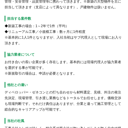
管理・安全管理・品質管理等に携わって頂きます。※新築の大型物件を主に
担当して頂きます（支店によって異なります）。戸建物件は扱いません。
担当する案件数
◆新築工事の場合：1～2年で1件（平均）
◆リニューアル工事／小規模工事：数ヶ月に1件程度
※基本的に1人1件となりますが、入社当初はサブ代理人として現場にお入り
頂きます。
協力業者について
お付き合いの長い企業が多く存在します。基本的には現場代理人が協力業者
を選択する事が可能です。
※新規取引の場合は、申請が必要となります。
他社との違い
ディベロッパー・ゼネコンとの打ち合わせから材料選定、見積、外注の発注
先決定、現場管理、引き渡し業務などをトータルでお任せします。価格交渉
も現場判断です。それだけ責任はありますが、分業と違って施工管理として
総合的なキャリアアップが可能です。
当社の社風