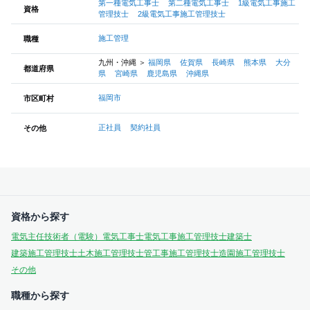
第一種電気工事士
第二種電気工事士
1級電気工事施工
資格
管理技士
2級電気工事施工管理技士
施工管理
職種
九州・沖縄
＞
福岡県
佐賀県
長崎県
熊本県
大分
都道府県
県
宮崎県
鹿児島県
沖縄県
福岡市
市区町村
正社員
契約社員
その他
資格から探す
電気主任技術者（電験）
電気工事士
電気工事施工管理技士
建築士
建築施工管理技士
土木施工管理技士
管工事施工管理技士
造園施工管理技士
その他
職種から探す