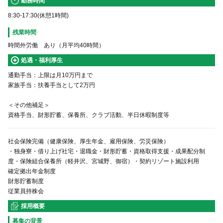
勤務時間
8:30-17:30(休憩1時間)
残業時間
時間外労働 あり（月平均40時間）
処遇・福利厚生
通勤手当：上限は月10万円まで
家族手当：扶養手当として2万円
＜その他補足＞
資格手当、財形貯蓄、保養所、クラブ活動、半日休暇制度等
社会保険完備（健康保険、厚生年金、雇用保険、労災保険）
・独身寮・借り上げ社宅・退職金・財形貯蓄・資格取得支援・成果配分制
度・保険組合保養所（軽井沢、宮城野、御宿）・契約リゾート施設利用
確定拠出年金制度
財形貯蓄制度
従業員持株会
採用概要
募集の背景