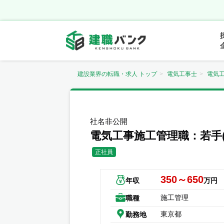
建設業界の転職・求人 トップ
電気工事士
電気
社名非公開
電気工事施工管理職：若手(
正社員
350～650
年収
万円
施工管理
職種
東京都
勤務地