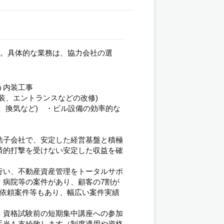
す。具体的な業務は、協力会社の選
う内装工事
装、エントランスなどの改修)
、換気など) ・ビル設備の効率的な
結子会社で、安定した経営基盤と積極
済的打撃を受けない安定した収益を確
行い、不動産資産管理をトータルサポ
、病院等の案件があり、顧客の7割が
の依頼案件等もあり、幅広い案件実績
。資格試験前の短期集中講座への参加
手当も支給致します（制度適用や資格