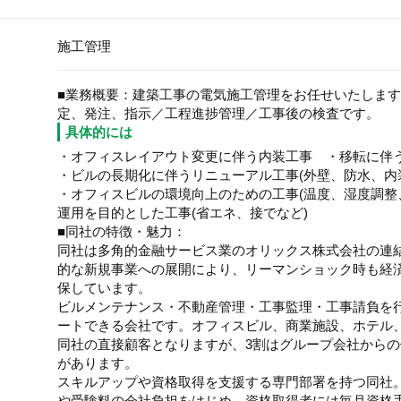
施工管理
■業務概要：建築工事の電気施工管理をお任せいたしま
定、発注、指示／工程進捗管理／工事後の検査です。
具体的には
・オフィスレイアウト変更に伴う内装工事 ・移転に伴
・ビルの長期化に伴うリニューアル工事(外壁、防水、内
・オフィスビルの環境向上のための工事(温度、湿度調整
運用を目的とした工事(省エネ、接でなど)
■同社の特徴・魅力：
同社は多角的金融サービス業のオリックス株式会社の連
的な新規事業への展開により、リーマンショック時も経
保しています。
ビルメンテナンス・不動産管理・工事監理・工事請負を
ートできる会社です。オフィスビル、商業施設、ホテル
同社の直接顧客となりますが、3割はグループ会社から
があります。
スキルアップや資格取得を支援する専門部署を持つ同社
や受験料の会社負担をはじめ、資格取得者には毎月資格