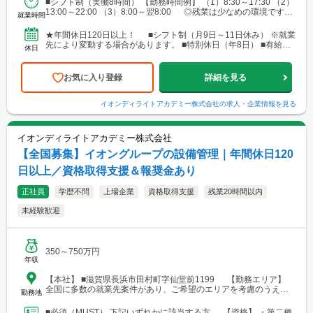
■シフト制（実働8時間） 【勤務時間例】 （1）8:30～17:30 （2）
地例：大阪府大阪市中央区南船場2-3-2 ■中国・四国エリア └勤
13:00～22:00 （3）8:00～翌8:00 ◎残業は少なめの環境です。
務地例：広島県広島市南区段原南1-3-52 ■九州エリア └勤務地
就業時間
◎就業先により...
例：福岡県福岡市博多区奈良屋町2-1 ※各エリア内で施工管理
業務を担当いただく際、現場によっては、自宅または現場付近の
★年間休日120日以上！ ■シフト制（月9日～11日休み） ※就業
ホテルから直行直帰をお願いする場合があります。
先により変動する場合があります。 ■特別休日（年8日） ■有給休
休日
暇（初年度10日／法定通り） ■慶弔休暇...
お気に入り登録
詳細を見る
イオンディライトアカデミー株式会社
の求人・企業情報を見る
イオンディライトアカデミー株式会社
【全国募集】イオングループの設備管理｜年間休日120
日以上／資格取得支援＆報奨金あり
正社員
学歴不問
上場企業
資格取得支援
残業20時間以内
未経験歓迎
350～750万円
年収
【本社】 ■滋賀県長浜市田村町字仙堂前1199 【勤務エリア】
全国に多数の就業先案件があり、ご希望のエリアを考慮のうえ配
勤務地
属を決定します。 北海道～沖縄まで、幅広いエリアで勤務可能で
す。 ■北海道 ■東北 └仙台市 ■関東 └東京23区 └町田・立
■必須（MUST） 下記いずれかに該当する方 【資格】 ・第二種