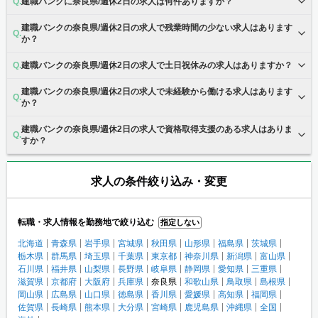
建職バンクに奈良県/週休2日の求人は何件ありますか？
建職バンクの奈良県/週休2日の求人で残業時間の少ない求人はあります
か？
建職バンクの奈良県/週休2日の求人で土日祝休みの求人はありますか？
建職バンクの奈良県/週休2日の求人で未経験から働ける求人はあります
か？
建職バンクの奈良県/週休2日の求人で資格取得支援のある求人はありま
すか？
求人の条件絞り込み・変更
転職・求人情報を勤務地で絞り込む
指定しない
北海道
青森県
岩手県
宮城県
秋田県
山形県
福島県
茨城県
栃木県
群馬県
埼玉県
千葉県
東京都
神奈川県
新潟県
富山県
石川県
福井県
山梨県
長野県
岐阜県
静岡県
愛知県
三重県
滋賀県
京都府
大阪府
兵庫県
奈良県
和歌山県
鳥取県
島根県
岡山県
広島県
山口県
徳島県
香川県
愛媛県
高知県
福岡県
佐賀県
長崎県
熊本県
大分県
宮崎県
鹿児島県
沖縄県
全国