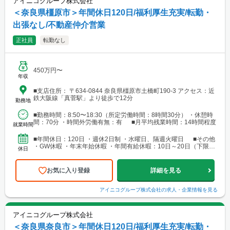
アイニコグループ株式会社
＜奈良県橿原市＞年間休日120日/福利厚生充実/転勤・
出張なし/不動産仲介営業
正社員
転勤なし
450万円〜
年収
■支店住所： 〒634-0844 奈良県橿原市土橋町190-3 アクセス：近
鉄大阪線「真菅駅」より徒歩で12分
勤務地
■勤務時間：8:50〜18:30（所定労働時間：8時間30分） ・休憩時
間：70分 ・時間外労働有無：有 ■月平均残業時間：14時間程度
就業時間
■年間休日：120日 ・週休2日制 ・水曜日、隔週火曜日 ■その他
・GW休暇 ・年末年始休暇 ・年間有給休暇：10日～20日（下限日
休日
数は、入社直後の付与日数となります）
お気に入り登録
詳細を見る
アイニコグループ株式会社
の求人・企業情報を見る
アイニコグループ株式会社
＜奈良県奈良市＞年間休日120日/福利厚生充実/転勤・