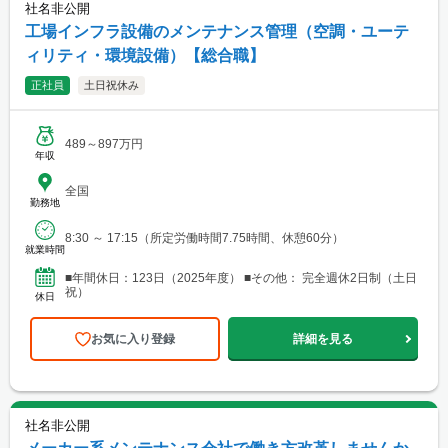
社名非公開
工場インフラ設備のメンテナンス管理（空調・ユーテ
ィリティ・環境設備）【総合職】
正社員
土日祝休み
489～897万円
年収
全国
勤務地
8:30 ～ 17:15（所定労働時間7.75時間、休憩60分）
就業時間
■年間休日：123日（2025年度） ■その他： 完全週休2日制（土日
祝）
休日
お気に入り登録
詳細を見る
社名非公開