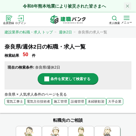
令和8年熊本地震により被災された皆さまへ
メニュー
会員登録
ログイン
求人検索
建設業界の転職・求人 トップ
週休2日
奈良県の求人一覧
奈良県/週休2日の転職・求人一覧
50
検索結果
件
現在の検索条件:
奈良県/週休2日
条件を変更して検索する
奈良県 × 人気求人条件のページを見る
電気工事士
電気主任技術者
施工管理
設備管理
未経験歓迎
大手企業
転職先のご相談