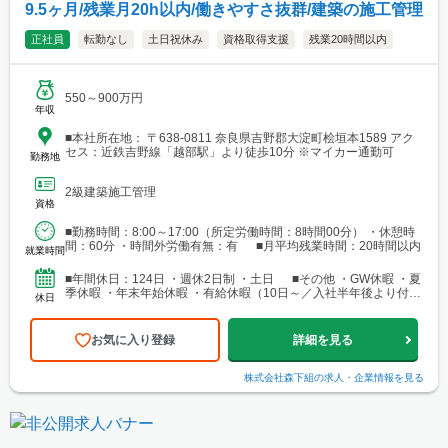
9.5ヶ月/残業月20h以内/働きやすさ抜群/建築の施工管理
正社員
転勤なし
土日祝休み
資格取得支援
残業20時間以内
550～900万円
年収
■本社所在地： 〒638-0811 奈良県吉野郡大淀町桧垣本1589 アク
セス：近鉄吉野線「越部駅」より徒歩10分 ※マイカー通勤可
勤務地
2級建築施工管理
資格
■勤務時間：8:00～17:00（所定労働時間：8時間00分） ・休憩時
間：60分 ・時間外労働有無：有 ■月平均残業時間：20時間以内
就業時間
■年間休日：124日 ・週休2日制 ・土日 ■その他 ・GW休暇 ・夏
季休暇 ・年末年始休暇 ・有給休暇（10日～／入社半年後より付
休日
与）
お気に入り登録
詳細を見る
株式会社森下組
の求人・企業情報を見る