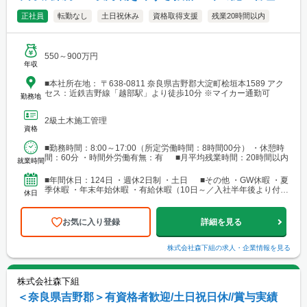
正社員
転勤なし
土日祝休み
資格取得支援
残業20時間以内
550～900万円
年収
■本社所在地： 〒638-0811 奈良県吉野郡大淀町桧垣本1589 アク
セス：近鉄吉野線「越部駅」より徒歩10分 ※マイカー通勤可
勤務地
2級土木施工管理
資格
■勤務時間：8:00～17:00（所定労働時間：8時間00分） ・休憩時
間：60分 ・時間外労働有無：有 ■月平均残業時間：20時間以内
就業時間
■年間休日：124日 ・週休2日制 ・土日 ■その他 ・GW休暇 ・夏
季休暇 ・年末年始休暇 ・有給休暇（10日～／入社半年後より付
休日
与）
お気に入り登録
詳細を見る
株式会社森下組
の求人・企業情報を見る
株式会社森下組
＜奈良県吉野郡＞有資格者歓迎/土日祝日休//賞与実績