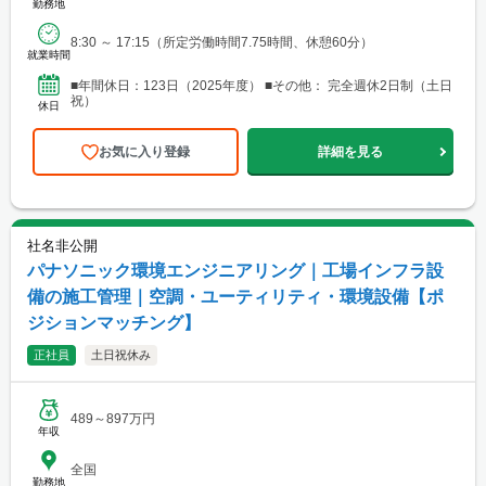
勤務地
8:30 ～ 17:15（所定労働時間7.75時間、休憩60分）
就業時間
■年間休日：123日（2025年度） ■その他： 完全週休2日制（土日
祝）
休日
お気に入り登録
詳細を見る
社名非公開
パナソニック環境エンジニアリング｜工場インフラ設
備の施工管理｜空調・ユーティリティ・環境設備【ポ
ジションマッチング】
正社員
土日祝休み
489～897万円
年収
全国
勤務地