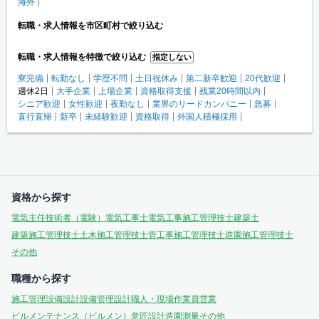
海外
転職・求人情報を市区町村で絞り込む
転職・求人情報を特徴で絞り込む
指定しない
寮完備
転勤なし
学歴不問
土日祝休み
第二新卒歓迎
20代歓迎
週休2日
大手企業
上場企業
資格取得支援
残業20時間以内
シニア歓迎
女性歓迎
夜勤なし
業界のリードカンパニー
急募
直行直帰
新卒
未経験歓迎
資格取得
外国人積極採用
資格から探す
電気主任技術者（電験）
電気工事士
電気工事施工管理技士
建築士
建築施工管理技士
土木施工管理技士
管工事施工管理技士
造園施工管理技士
その他
職種から探す
施工管理
設備設計
設備管理
設計
職人・現場作業員
営業
ビルメンテナンス（ビルメン）
意匠設計
造園
測量
その他