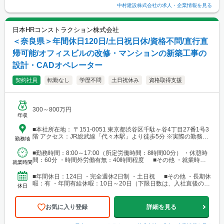
中村建設株式会社
の求人・企業情報を見る
日本HRコンストラクション株式会社
＜奈良県＞年間休日120日/土日祝日休/資格不問/直行直
帰可能/オフィスビルの改修・マンションの新築工事の
設計・CADオペレーター
契約社員
転勤なし
学歴不問
土日祝休み
資格取得支援
300～800万円
年収
■本社所在地： 〒151-0051 東京都渋谷区千駄ヶ谷4丁目27番1号3
階 アクセス：JR総武線「代々木駅」より徒歩5分 ※実際の勤務地
勤務地
は派遣先により異なります。 全国のオフィスでの勤務となる見込
みです。 面接時にヒアリングのうえ、最適な案件に基づき決定し
■勤務時間：8:00～17:00（所定労働時間：8時間00分） ・休憩時
ます。
間：60分 ・時間外労働有無：40時間程度 ■その他 ・就業時間
就業時間
派遣先により異なる場合があります
■年間休日：124日 ・完全週休2日制 ・土日祝 ■その他 ・長期休
暇：有 ・年間有給休暇：10日～20日（下限日数は、入社直後の付
休日
与日数となります）
お気に入り登録
詳細を見る