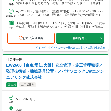
川・調布・西東京 └横浜・川崎・相模原・海老名・厚木 └千葉・
電気工事士 ※お持ちでない方も一度ご相談ください 【経験】
資格
船橋・市川・柏・浦安・市原 └さいたま・川越・越谷・久喜・三
・ビル設備管理 ・建物メンテナンス などの...
郷・川口 └高崎 └宇都宮・日光 ■東海 └名古屋・春日井・豊
■シフト制（実働8時間） 【勤務時間例】 （1）8:30～17:30 （2）
橋・岡崎・長久手・日進・稲沢・清須・小牧 └岐阜・各務原 └
13:00～22:00 （3）8:00～翌8:00 ◎残業は少なめの環境です。
津・四日市・桑名・志摩 └静岡・浜松・沼津・御殿場 ■関西 └
就業時間
◎就業先により...
大阪市・なんばエリア・梅田エリア・高槻・吹田・茨木・池田・
和泉・泉南 └神戸市・西宮・尼崎・姫路・加古川 └京都市・長岡
★年間休日120日以上！ ■シフト制（月9日～11日休み） ※就業
京・舞鶴・木津・木津川・城陽・京田辺・福知山・綾部・八幡 └
先により変動する場合があります。 ■特別休日（年8日） ■有給休
休日
滋賀・大津・草津・近江八幡・長浜・米原 └和歌山・新宮・田辺
暇（初年度10日／法定通り） ■慶弔休暇...
└奈良市・橿原・大和郡山 ■中四国 └広島市（安佐南区・南
区）・福山 └岡山・倉敷・津山
お気に入り登録
詳細を見る
イオンディライトアカデミー株式会社
の求人・企業情報を見る
社名非公開
EW2600【東京/愛知/大阪】安全管理・施工管理職等／
監理技術者（機械器具設置）／パナソニックEWエンジ
ニアリング株式会社
正社員
土日祝休み
560～960万円
年収
全国