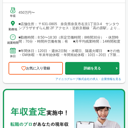
450万円〜
年収
■店舗住所： 〒631-0805 奈良県奈良市右京1丁目3-4 サンタウ
ンプラザすずらん館 2F アクセス：近鉄京都線「高の原駅」より徒
勤務地
歩で6分
■勤務時間：8:50〜18:30（所定労働時間：8時間30分） ・休憩時
間：70分 ・時間外労働有無：有 ■月平均残業時間：14時間程度
就業時間
■年間休日：120日 ・週休2日制 ・水曜日、隔週火曜日 ■その他
・GW休暇 ・年末年始休暇 ・年間有給休暇：10日～20日（下限日
休日
数は、入社直後の付与日数となります）
お気に入り登録
詳細を見る
アイニコグループ株式会社
の求人・企業情報を見る