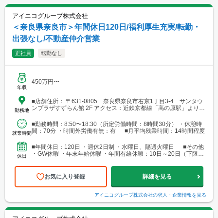
アイニコグループ株式会社
＜奈良県奈良市＞年間休日120日/福利厚生充実/転勤・
出張なし/不動産仲介営業
正社員
転勤なし
450万円〜
年収
■店舗住所： 〒631-0805 奈良県奈良市右京1丁目3-4 サンタウ
ンプラザすずらん館 2F アクセス：近鉄京都線「高の原駅」より徒
勤務地
歩で6分
■勤務時間：8:50〜18:30（所定労働時間：8時間30分） ・休憩時
間：70分 ・時間外労働有無：有 ■月平均残業時間：14時間程度
就業時間
■年間休日：120日 ・週休2日制 ・水曜日、隔週火曜日 ■その他
・GW休暇 ・年末年始休暇 ・年間有給休暇：10日～20日（下限日
休日
数は、入社直後の付与日数となります）
お気に入り登録
詳細を見る
アイニコグループ株式会社
の求人・企業情報を見る