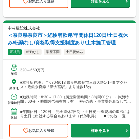
お気に入り登録
詳細を見る
中村建設株式会社
＜奈良県奈良市＞経験者歓迎/年間休日120日/土日祝休
み/転勤なし/資格取得支援制度あり/土木施工管理
正社員
転勤なし
学歴不問
土日祝休み
320～650万円
年収
■本社所在地： 〒630-8013 奈良県奈良市三条大路1-1-48 アクセ
ス：近鉄奈良線「新大宮駅」より徒歩18分
勤務地
■勤務時間：8:30～17:30（所定労働時間：8時間00分） ・休憩時
間：60分 ・時間外労働有無：有 ■その他 ・事業場外みなし労働
就業時間
時間制 ・みなし労働時間/日：1時...
■年間休日：120日 ・完全週休2日制 ・土日祝 ※※現場の進捗によ
り土日に出社する場合もあります（代休取得） ■その他 ・夏季
休日
休暇 ・年末年始休暇 ・GW休暇 ・慶弔休...
お気に入り登録
詳細を見る