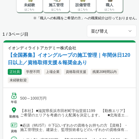
未経験
施工管理
設備管理
職人
はこちら
はこちら
はこちら
はこちら
※「職人への転職をご希望の方」への職業紹介は行っておりません。
並び替え
1
/
3
ページ目
イオンディライトアカデミー株式会社
【全国募集】イオングループの施工管理｜年間休日120
日以上／資格取得支援＆報奨金あり
正社員
学歴不問
上場企業
資格取得支援
残業20時間以内
未経験歓迎
500～1000万円
年収
【本社】 ■滋賀県長浜市田村町字仙堂前1199 【勤務エリア】
ご希望のエリアを考慮のうえ配属を決定します。 ■北海道エリ
勤務地
ア └勤務地例：北海道札幌市中央区北12条西23-2-5 ■東北エリ
ア └勤務地例：宮城県仙台市宮城野区榴岡3-4-1 ■北陸信越エリ
■必須（MUST）※下記いずれかの資格をお持ちの方 【資格】 ・
ア └勤務地例：新潟県新潟市中央区笹口1-2 ■関東エリア └勤務
施工管理技士、建築士、監理技術者などのいずれかの資格保有者
資格
地例：東京都千代田区神田錦町1-1-1 ■東海エリア └勤務地例：
■歓迎（WANT）※必須ではありません 【資格...
愛知県名古屋市中村区名駅三丁目19番14号 ■関西エリア └勤務