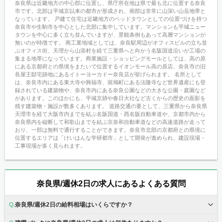
奈良県は近畿地方の中心部に位置し、県庁所在地は県で最も北に位置する奈良
市です。北部は平城京以来の都市が形成され、南部は非常に山深い山岳地帯と
なっています。 戸建て住宅は近畿地方のベッドタウンとしての位置づけを持つ
奈良市や生駒市を中心とした北部に集中しています。マンションも平城ニュー
タウンを中心に多く立ち並んでいますが、景観条例もあって高層マンションが
無いのが特徴です。 商工業地域としては、奈良駅周辺がオフィスビルの立ち並
ぶオフィス街、天理から山添村を経て三重県へと向かう名阪国道沿いが工場の
集まる地帯になっています。商業施設・ショッピングモールとしては、高の原
にある京都府との県境をまたいで位置するイオンモール高の原店、奈良市の旧
長屋王邸宅跡地にあるイトーヨーカドー奈良店が挙げられます。 名所として
は、奈良市内にある東大寺や興福寺、斑鳩町にある法隆寺など世界遺産にも登
録されている建築物や、奈良市内にある奈良公園などの大きな公園・庭園など
があります。このほかにも、平城京跡や春日大社など古くからの歴史の面影を
残す建築物・施設が数多くあります。 道路交通の要として、三重県から奈良県
天理市を経て大阪市内までを結ぶ名阪国道・西名阪自動車道や、京都市内から
奈良県内を縦断して和歌山までを結ぶ京奈和自動車道などの高速道路が走って
おり、一部は無料で通行することができます。奈良市北部の京都府との県境に
位置するエリアは「けいはんな学研都市」として開発が進められ、建設現場・
工事現場が多く見られます。
奈良県/週休2日の求人にあるよくある質問
奈良県/週休2日の給料相場はいくらですか？