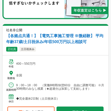
社名非公開
【各拠点共通！】【電気工事施工管理 ※微経験】 平均
年齢37歳/土日祝休み/年収500万円以上相談可
正社員
土日祝休み
400～550万円
年収
全国
勤務地
9：00～18：00 （実働8時間/休憩60分 自由に調整可能） ※月
30時間のみなし残業（★超過分は加算して支給します）
就業時間
◆完全週休2日制（土日祝休日）
休日