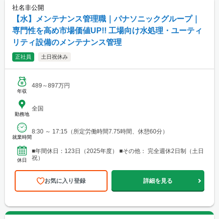
社名非公開
【水】メンテナンス管理職｜パナソニックグループ｜
専門性を高め市場価値UP!! 工場向け水処理・ユーティ
リティ設備のメンテナンス管理
正社員
土日祝休み
489～897万円
年収
全国
勤務地
8:30 ～ 17:15（所定労働時間7.75時間、休憩60分）
就業時間
■年間休日：123日（2025年度） ■その他： 完全週休2日制（土日
祝）
休日
お気に入り登録
詳細を見る