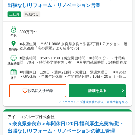
出張なし/リフォーム・リノベーション営業
正社員
転勤なし
390万円〜
年収
■本店住所： 〒631-0806 奈良県奈良市朱雀3丁目1-7 アクセス：近
鉄京都線「高の原駅」より徒歩で7分
勤務地
■勤務時間：8:50〜18:30（所定労働時間：8時間30分） ・休憩時
間：70分 ・時間外労働有無：有 ■月平均残業時間：14時間程度
就業時間
■年間休日：120日 ・週休2日制 ・水曜日、隔週木曜日 ■その他
・GW休暇 ・年末年始休暇 ・年間有給休暇：10日～20日（下限日
休日
数は、入社直後の付与日数となります）
お気に入り登録
詳細を見る
アイニコグループ株式会社
の求人・企業情報を見る
アイニコグループ株式会社
＜奈良県奈良市＞年間休日120日/福利厚生充実/転勤・
出張なし/リフォーム・リノベーションの施工管理