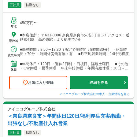
正社員
転勤なし
450万円〜
年収
■本店住所： 〒631-0806 奈良県奈良市朱雀3丁目1-7 アクセス：近
鉄京都線「高の原駅」より徒歩で7分
勤務地
■勤務時間：8:50〜18:30（所定労働時間：8時間30分） ・休憩時
間：70分 ・時間外労働有無：有 ■月平均残業時間：14時間程度
就業時間
■年間休日：120日 ・週休2日制 ・日祝日、隔週土曜日 ■その他
・GW休暇 ・夏季休暇 ・年末年始休暇 ・年間有給休暇：10日～20
休日
日（下限日数は、入社直後の付与日数...
お気に入り登録
詳細を見る
アイニコグループ株式会社
の求人・企業情報を見る
アイニコグループ株式会社
＜奈良県奈良市＞年間休日120日/福利厚生充実/転勤・
出張なし/不動産仕入れ営業
正社員
転勤なし