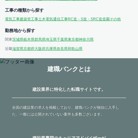
工事の種類から探す
電気工事
建築
管工事
土木
電気通信工事
RC造・S造・SRC造
造園
その他
勤務地から探す
関東
茨城県
栃木県
群馬県
埼玉県
千葉県
東京都
神奈川県
近畿
滋賀県
京都府
大阪府
兵庫県
奈良県
和歌山県
建職バンクとは
建設業界に特化した転職サイトです。
全国の建設業の求人を掲載しており、建職バンクが独自に入手し
た、一般には公開されていない案件も多数ございます。
建設業専門のキャリアアドバイザーが