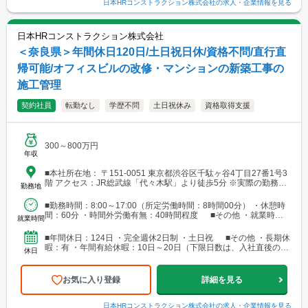
日本HRコンストラクション株式会社
の求人・企業情報を見る
日本HRコンストラクション株式会社
＜奈良県＞年間休日120日/土日祝日休/資格不問/直行直
帰可能/オフィスビルの改修・マンションの新築工事の
施工管理
契約社員
転勤なし
学歴不問
土日祝休み
資格取得支援
300～800万円
年収
■本社所在地： 〒151-0051 東京都渋谷区千駄ヶ谷4丁目27番1号3
階 アクセス：JR総武線「代々木駅」より徒歩5分 ※実際の勤務地
勤務地
は派遣先により異なります。 全国のオフィスでの勤務となる見込
みです。 面接時にヒアリングのうえ、最適な案件に基づき決定し
■勤務時間：8:00～17:00（所定労働時間：8時間00分） ・休憩時
ます。
間：60分 ・時間外労働有無：40時間程度 ■その他 ・就業時間
就業時間
派遣先により異なる場合があります
■年間休日：124日 ・完全週休2日制 ・土日祝 ■その他 ・長期休
暇：有 ・年間有給休暇：10日～20日（下限日数は、入社直後の付
休日
与日数となります）
お気に入り登録
詳細を見る
日本HRコンストラクション株式会社
の求人・企業情報を見る