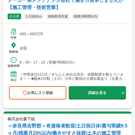
メーカー系メンテナンス会社で働き方改革しませんか
【施工管理・技術営業】
正社員
土日祝休み
資格取得支援
残業20時間以内
400～450万円
年収
全国
勤務地
9：00～17：10（実働7時間25分）
就業時間
＜年間休日121日／きちんと休める休日・休暇制度を整えていま
す！＞ ■週休2日制（土日）※年に数回の土曜出勤あり（企業カレ
休日
ンダーによる） ■祝日 ■有給休暇 ■年末年始休暇（...
お気に入り登録
詳細を見る
株式会社森下組
＜奈良県吉野郡＞有資格者歓迎/土日祝日休/賞与実績9.5
ヶ月/残業月20h以内/働きやすさ抜群/土木の施工管理