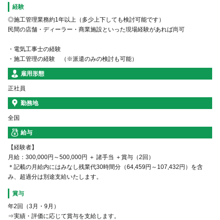
経験
◎施工管理業務約1年以上（多少上下しても検討可能です）
民間の店舗・ディーラー・商業施設といった現場経験があれば尚可
・電気工事士の経験
・施工管理の経験 （※派遣のみの検討も可能）
雇用形態
正社員
勤務地
全国
給与
【経験者】
月給：300,000円～500,000円 ＋ 諸手当 ＋賞与（2回）
＊記載の月給内にはみなし残業代30時間分（64,459円～107,432円）を含
み、超過分は別途支給いたします。
賞与
年2回（3月・9月）
⇒実績・評価に応じて賞与を支給します。