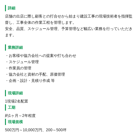
詳細
店舗の出店に際し顧客との打合せから始まり建設工事の現場技術者を指揮監
督し、工事全体の作業工程を管理します。
安全、品質、スケジュール管理、予算管理など幅広い業務を行っていただき
ます。
業務詳細
・お客様や協力会社への提案や打ち合わせ
・スケジュール管理
・作業員の管理
・協力会社と資材の手配、原価管理
・企画・設計・見積り作成 等
現場詳細
1現場2名配置
工期
約1ヶ月～2年程度
現場規模
500万円～10,000万円、200～500坪