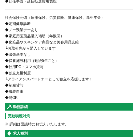
◆赴任手当・赴任転居費用負担
社会保険完備（雇用保険、労災保険、健康保険、厚生年金）
◆定期健康診断
◆ノー残業デーあり
◆家庭用医薬品購入補助（年数回）
◆化粧品やスキンケア商品など美容用品支給
└お取引先から購入しています
◆出張基本なし
◆保養施設利用（勤続5年ごと）
◆社用PC・スマホ貸与
◆独立支援制度
└アライアンスパートナーとして独立を応援します！
◆制服貸与
◆服装自由
◆髭OK
勤務詳細
受動喫煙対策
※ 詳細は面談時にお伝えいたします。
求人種別