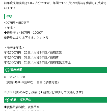
前年度支給実績は4.0ヶ月分ですが、年間で12ヶ月分の賞与を獲得した先輩も
います！
年収
400万円
~
550万円
＜年収＞
◆経験者：480万円～1000万
※経験により上下することもあり
＜モデル年収＞
年収750万円 26歳／入社3年目／前職営業
年収640万円 32歳／入社5年目／前職IT
年収500万円 25歳／入社2年目／前職電気工事士
勤務時間
9：00～18：00
（実働8時間/休憩60分 自由に調整可能）
※月30時間のみなし残業（★超過分は加算して支給します）
処遇・福利厚生
◆資格取得制度、資格手当