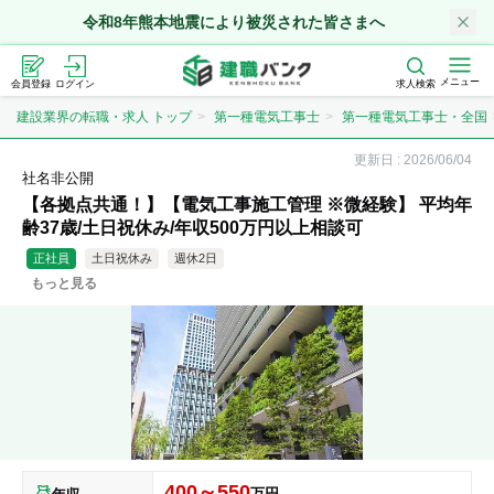
令和8年熊本地震により被災された皆さまへ
メニュー
会員登録
ログイン
求人検索
建設業界の転職・求人 トップ
第一種電気工事士
第一種電気工事士・全国
更新日 :
2026/06/04
社名非公開
【各拠点共通！】【電気工事施工管理 ※微経験】 平均年
齢37歳/土日祝休み/年収500万円以上相談可
正社員
土日祝休み
週休2日
もっと見る
400～550
万円