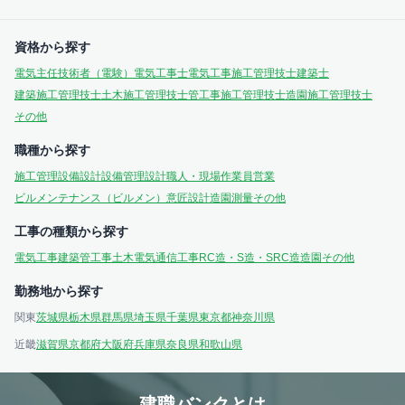
資格から探す
電気主任技術者（電験）
電気工事士
電気工事施工管理技士
建築士
建築施工管理技士
土木施工管理技士
管工事施工管理技士
造園施工管理技士
その他
職種から探す
施工管理
設備設計
設備管理
設計
職人・現場作業員
営業
ビルメンテナンス（ビルメン）
意匠設計
造園
測量
その他
工事の種類から探す
電気工事
建築
管工事
土木
電気通信工事
RC造・S造・SRC造
造園
その他
勤務地から探す
関東
茨城県
栃木県
群馬県
埼玉県
千葉県
東京都
神奈川県
近畿
滋賀県
京都府
大阪府
兵庫県
奈良県
和歌山県
建職バンクとは