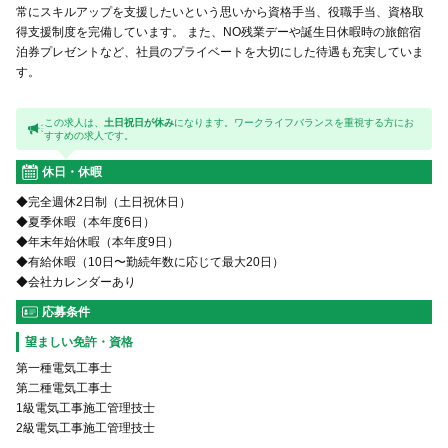
常にスキルアップを支援したいという思いから資格手当、役職手当、資格取
得支援制度を完備しています。 また、NO残業デーや誕生日休暇時の旅館宿
泊券プレゼントなど、社員のプライベートを大切にした待遇も充実していま
す。
この求人は、
土日祝日が休み
になります。ワークライフバランスを重視する方にお
すすめの求人です。
休日・休暇
◆完全週休2日制（土日祝休日）
◆夏季休暇（本年度6日）
◆年末年始休暇（本年度9日）
◆有給休暇（10日〜勤続年数に応じて最大20日）
◆会社カレンダーあり
応募条件
望ましい免許・資格
第一種電気工事士
第二種電気工事士
1級電気工事施工管理技士
2級電気工事施工管理技士