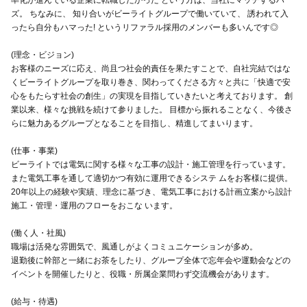
率化が進んでいる企業に転職したかった という方は、当社にマッチするハ
ズ。 ちなみに、 知り合いがビーライトグループで働いていて、 誘われて入
ったら自分もハマった! というリファラル採用のメンバーも多いんです◎
(理念・ビジョン)
お客様のニーズに応え、尚且つ社会的責任を果たすことで、自社完結ではな
くビーライトグループを取り巻き、関わってくださる方々と共に「快適で安
心をもたらす社会の創生」の実現を目指していきたいと考えております。 創
業以来、様々な挑戦を続けて参りました。 目標から振れることなく、今後さ
らに魅力あるグループとなることを目指し、精進してまいります。
(仕事・事業)
ビーライトでは電気に関する様々な工事の設計・施工管理を行っています。
また電気工事を通して適切かつ有効に運用できるシステ ムをお客様に提供。
20年以上の経験や実績、理念に基づき、電気工事における計画立案から設計
施工・管理・運用のフローをおこな います。
(働く人・社風)
職場は活発な雰囲気で、風通しがよくコミュニケーションが多め。
退勤後に幹部と一緒にお茶をしたり、グループ全体で忘年会や運動会などの
イベントを開催したりと、役職・所属企業問わず交流機会があります。
(給与・待遇)