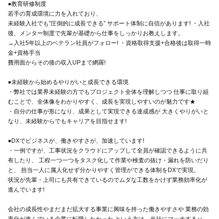
●教育研修制度
若手の育成環境に力を入れており、
未経験入社でも”圧倒的に成長できる” サポート体制に自信があります! ・入社
後、メンター制度で先輩が基礎から仕事をしっかりお教えします。
→入社5年以上のベテラン社員がフォロー! ・資格取得支援+合格後は取得一時
金+資格手当
費用面からその後の収入UPまで網羅!
●未経験から始めるやりがいと成長できる環境
・弊社では業界未経験の方でもプロジェクト全体を理解しつつ 仕事に取り組
むことで、全体像をわかりやすく、成長を実現しやすいのが魅力です★
・自分の仕事が形になり、成果として実現できる達成感が 大きくやりがいと
なり、未経験からでもキャリアを目指せます!
●DXでビジネスが、働きやすさが、加速しています!
・一例ですが、工事状況をクラウドにアップして全員が確認できるように共
有したり、 工程一つ一つをタスク化して作業や検査の抜け・漏れを防いだり
と、 担当一人に属人化せず分かりやすく管理ができる体制をDXで実現。
状況が先輩・上司にも共有できているのでムダな工数をかけず業務効率化が
進んでいます!
会社の成長性やまだまだ拡大する事業に興味を持った働きやすさや 業務の効