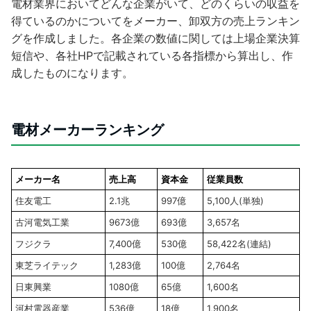
電材業界においてどんな企業がいて、どのくらいの収益を
得ているのかについてをメーカー、卸双方の売上ランキン
グを作成しました。各企業の数値に関しては上場企業決算
短信や、各社HPで記載されている各指標から算出し、作
成したものになります。
電材メーカーランキング
メーカー名
売上高
資本金
従業員数
住友電工
2.1兆
997億
5,100人(単独)
古河電気工業
9673億
693億
3,657名
フジクラ
7,400億
530億
58,422名(連結)
東芝ライテック
1,283億
100億
2,764名
日東興業
1080億
65億
1,600名
河村電器産業
536億
18億
1,900名