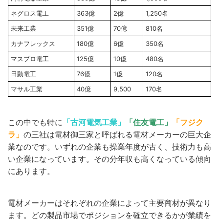
ネグロス電工
363億
2億
1,250名
未来工業
351億
70億
810名
カナフレックス
180億
6億
350名
マスプロ電工
125億
10億
480名
日動電工
76億
1億
120名
マサル工業
40億
9,500
170名
この中でも特に
「古河電気工業」
「住友電工」
「フジク
ラ」
の三社は電材御三家と呼ばれる電材メーカーの巨大企
業なのです。いずれの企業も操業年度が古く、技術力も高
い企業になっています。その分年収も高くなっている傾向
にあります。
電材メーカーはそれぞれの企業によって主要商材が異なり
ます。どの製品市場でポジションを確立できるかが業績を