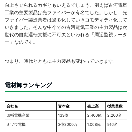
向上させられるカギともいえるでしょう。例えば古河電気
工業の主要製品は光ファイバーが有名でした。しかし、光
ファイバー製造業者は過多化していきコモディティ化して
いきました。そんな中今での古河電気工業の主力製品は次
世代の自動運転支援に不可欠といわれる「周辺監視レーダ
ー」なのです。
つまり、時代とともに主力製品も変わっていきます、
電材卸ランキング
会社名
資本金
売上高
従業員数
因幡電機産業
133億
2,400億
2,200名
ミツワ電機
3億3000万
1,068億
916名