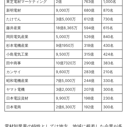
東芝電材マーケティング
2億
763億
1,000名
新明電材
9,000万
680億
870名
たけでん
3億5,000万
612億
730名
藤井産業
18億8,365万
594億
615名
岡田電気産業
5,000万
526億
840名
杉本電機産業
9億1950万
318億
430名
小島電気工業
9,500万
315億
424名
田中商事
10億7320万
290億
383名
カンサイ
9,600万
283億
210名
昭和電機産業
7億5,000万
244億
330名
ヤマト電機
3億2,000万
207億
300名
日本電設資材
9,900万
198億
230名
日本電商
2億6,300万
192億
300名
電材卸業界の特性としては地方、地域に根差した企業が多