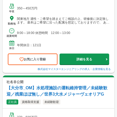
350～450万円
年収
関東地方 適性・ご希望を踏まえてご相談の上、研修後に決定致し
ます。 基本はご希望に沿った配属を想定しておりますので、 ある
勤務地
程度地域を限定したい・将来的には地元に戻りたい方も検討して
おります。
9:00～18:00 休憩時間 12:00～13:00
就業時間
年間休日：121日
休日
お気に入り登録
詳細を見る
株式会社マイスターエンジニアリング
の求人・企業情報を見る
社名非公開
【大分市_OM】水処理施設の運転維持管理／未経験歓
迎／残業ほぼ無し／世界3大水メジャーヴェオリアG
正社員
資格取得支援
未経験歓迎