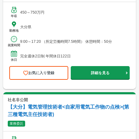
450～750万円
年収
大分県
勤務地
9:00～17:20 （所定労働時間7.5時間） 休憩時間：50分
就業時間
完全週休2日制 年間休日122日
休日
お気に入り登録
詳細を見る
社名非公開
【大分】電気管理技術者<自家用電気工作物の点検>(第
三種電気主任技術者)
業務委託