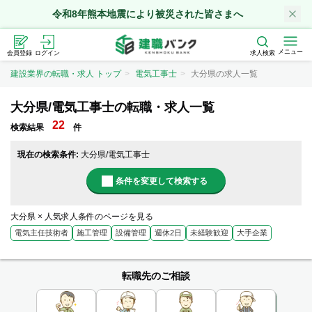
令和8年熊本地震により被災された皆さまへ
メニュー
会員登録
ログイン
求人検索
建設業界の転職・求人 トップ
電気工事士
大分県の求人一覧
大分県/電気工事士の転職・求人一覧
22
検索結果
件
現在の検索条件:
大分県/電気工事士
条件を変更して検索する
大分県 × 人気求人条件のページを見る
電気主任技術者
施工管理
設備管理
週休2日
未経験歓迎
大手企業
転職先のご相談