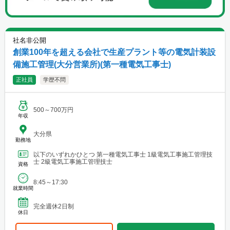
社名非公開
創業100年を超える会社で生産プラント等の電気計装設
備施工管理(大分営業所)(第一種電気工事士)
正社員
学歴不問
500～700万円
年収
大分県
勤務地
以下のいずれかひとつ 第一種電気工事士 1級電気工事施工管理技
士 2級電気工事施工管理技士
資格
8:45～17:30
就業時間
完全週休2日制
休日