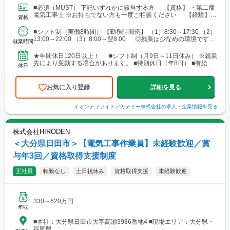
す。 ■北海道 ■東北 └仙台市 ■関東 └東京23区 └町田・立
■必須（MUST） 下記いずれかに該当する方 【資格】 ・第二種
川・調布・西東京 └横浜・川崎・相模原・海老名・厚木 └千葉・
電気工事士 ※お持ちでない方も一度ご相談ください 【経験】
資格
船橋・市川・柏・浦安・市原 └さいたま・川越・越谷・久喜・三
・ビル設備管理 ・建物メンテナンス などの...
郷・川口 └高崎 └宇都宮・日光 ■東海 └名古屋・春日井・豊
■シフト制（実働8時間） 【勤務時間例】 （1）8:30～17:30 （2）
橋・岡崎・長久手・日進・稲沢・清須・小牧 └岐阜・各務原 └
13:00～22:00 （3）8:00～翌8:00 ◎残業は少なめの環境です。
津・四日市・桑名・志摩 └静岡・浜松・沼津・御殿場 ■関西 └
就業時間
◎就業先により...
大阪市・なんばエリア・梅田エリア・高槻・吹田・茨木・池田・
和泉・泉南 └神戸市・西宮・尼崎・姫路・加古川 └京都市・長岡
★年間休日120日以上！ ■シフト制（月9日～11日休み） ※就業
京・舞鶴・木津・木津川・城陽・京田辺・福知山・綾部・八幡 └
先により変動する場合があります。 ■特別休日（年8日） ■有給休
休日
滋賀・大津・草津・近江八幡・長浜・米原 └和歌山・新宮・田辺
暇（初年度10日／法定通り） ■慶弔休暇...
└奈良市・橿原・大和郡山 ■中四国 └広島市（安佐南区・南
区）・福山 └岡山・倉敷・津山
お気に入り登録
詳細を見る
イオンディライトアカデミー株式会社
の求人・企業情報を見る
株式会社HIRODEN
＜大分県日田市＞【電気工事作業員】未経験歓迎／賞
与年3回／資格取得支援制度
正社員
転勤なし
土日祝休み
資格取得支援
未経験歓迎
330～620万円
年収
■本社：大分県日田市大字高瀬3986番地4 ■現場エリア：大分県・
福岡県