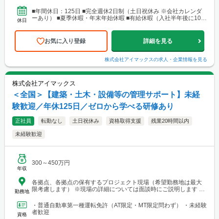
営業所・建設総合技術センター(CTTC事業部) 北海道札幌市北区北
10条西3丁目13 NKエルムビル1F └アクセス：地下鉄「北12条
■年間休日：125日 ■完全週休2日制（土日祝休み ※会社カレンダ
駅」徒歩3分、JR「札幌駅」徒歩9分 ※札幌を中心とした道央圏の
ーあり） ■夏季休暇・年末年始休暇 ■有給休暇（入社半年後に10日
休日
ほか、道南・道東・道北の各地区（小樽・千歳・岩見沢・室蘭な
付与）・育児休暇・介護休暇・出張準備休暇
ど）に現場あり。 ■関西支店 神戸営業所 兵庫県神戸市中央区
東町122-2 港都ビル8階 └アクセス：「三宮・花時計前駅」から徒
お気に入り登録
詳細を見る
歩2分、「三宮駅」から徒歩8分 ※関西、近畿圏を中心としたエリ
アのほか、西日本（九州・四国・中国）にも現場あり。 ■関
西支店 大阪事務所 大阪府大阪市北区梅田1-1-3-500 大阪駅前第3ビ
株式会社アイマックス
の求人・企業情報を見る
ル5階10号 └アクセス：阪急電鉄「大阪梅田駅」、御堂筋線「梅田
駅」、JR「大阪駅」よりアクセス良好 ※関西、近畿圏を中心とし
たエリアのほか、東海・北陸エリアにも現場あり。
株式会社アイマックス
＜全国＞【建築・土木・設備等の管理サポート】未経
験歓迎／年休125日／ゼロから学べる研修あり
正社員
転勤なし
土日祝休み
資格取得支援
残業20時間以内
未経験歓迎
300～450万円
年収
各拠点、各拠点の保有するプロジェクト現場（希望勤務地は最大
限考慮します） ※現場の詳細については面談時にご説明します
勤務地
【本社・各支店・営業所】 ■本社・関東支店 東京営業所 東京都
渋谷区代々木2-23-1 ニューステートメナー1055 └アクセス：京王
・普通自動車第一種運転免許（AT限定・MT限定問わず） ・未経験
線「新宿駅」から徒歩5分 ※東京都を中心とした首都圏のほか、栃
者歓迎
資格
木・群馬・茨城・埼玉・山梨・千葉・神奈川などに関東圏内の現