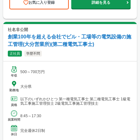
お気に入り登録
詳細を見る
社名非公開
創業100年を超える会社でビル・工場等の電気設備の施
工管理(大分営業所)(第二種電気工事士)
正社員
学歴不問
500～700万円
年収
大分県
勤務地
以下のいずれかひとつ 第一種電気工事士 第二種電気工事士 1級電
気工事施工管理技士 2級電気工事施工管理技士
資格
8:45～17:30
就業時間
完全週休2日制
休日