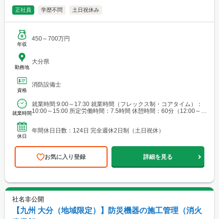
正社員
学歴不問
土日祝休み
450～700万円
年収
大分県
勤務地
消防設備士
資格
就業時間:9:00～17:30 就業時間（フレックス制・コアタイム）：
10:00～15:00 所定労働時間：7.5時間 休憩時間：60分（12:00～
就業時間
13:00） <補足> ...
年間休日日数：124日 完全週休2日制（土日祝休）
休日
お気に入り登録
詳細を見る
社名非公開
【九州 大分（地域限定）】防災機器の施工管理（消火