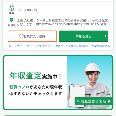
360～800万円
年収
全国 入社後、３～６カ月東京本社での研修を実施し、その後配属
となります。 https://www.orix.co.jp/orem/index.html HP上で発電所
勤務地
の位置をご確認いただけます。ご参照ください。 【エリア】以下
のエリア内にある発電所をご担当いただきます。 ✓北海道 ✓東北
✓北陸・新潟 ✓関東 ✓中部・近畿 ✓山口 ✓九州
お気に入り登録
詳細を見る
オリックス・リニューアブルエナジー・マネジメント株式会社
の求人・企業情報を見る