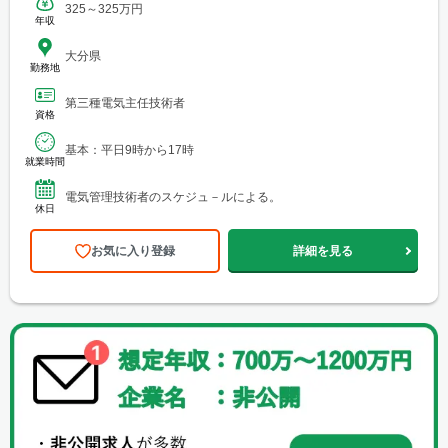
325～325万円
年収
大分県
勤務地
第三種電気主任技術者
資格
基本：平日9時から17時
就業時間
電気管理技術者のスケジュ－ルによる。
休日
お気に入り登録
詳細を見る