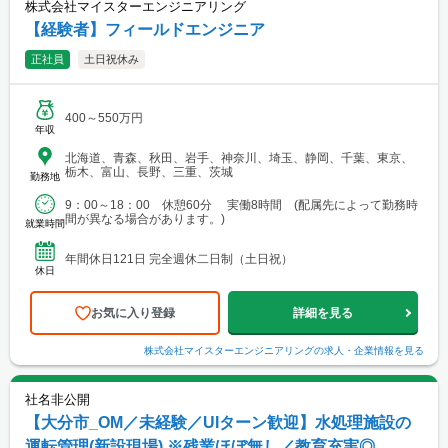
株式会社マイスターエンジニアリング
【経験者】フィールドエンジニア
正社員
土日祝休み
400～550万円
年収
北海道、青森、秋田、岩手、神奈川、埼玉、静岡、千葉、東京、
栃木、富山、長野、三重、茨城
勤務地
9：00～18：00 休憩60分 実働8時間 (配属先によって勤務時
間が異なる場合があります。)
就業時間
年間休日121日 完全週休二日制（土日祝）
休日
お気に入り登録
詳細を見る
株式会社マイスターエンジニアリング
の求人・企業情報を見る
社名非公開
【大分市_OM／未経験／UIターン歓迎】水処理施設の
運転管理(新設現場) ※残業ほぼ無し／教育充実◎