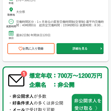
270～500万円
年収
大分県
勤務地
労働時間区分：1ヶ月単位の変形労働時間制(交替制) 週平均労働時
間：40時間0分 総所定労働時間：155時間0分 就業時間：8:30～
就業時間
17:15 勤務パターン例：8:30～1...
週休2日制 年間休日120日
休日
お気に入り登録
詳細を見る