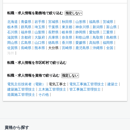
転職・求人情報を勤務地で絞り込む
指定しない
北海道
青森県
岩手県
宮城県
秋田県
山形県
福島県
茨城県
栃木県
群馬県
埼玉県
千葉県
東京都
神奈川県
新潟県
富山県
石川県
福井県
山梨県
長野県
岐阜県
静岡県
愛知県
三重県
滋賀県
京都府
大阪府
兵庫県
奈良県
和歌山県
鳥取県
島根県
岡山県
広島県
山口県
徳島県
香川県
愛媛県
高知県
福岡県
佐賀県
長崎県
熊本県
大分県
宮崎県
鹿児島県
沖縄県
全国
海外
転職・求人情報を市区町村で絞り込む
転職・求人情報を資格で絞り込む
指定しない
電気主任技術者（電験）
電気工事士
電気工事施工管理技士
建築士
建築施工管理技士
土木施工管理技士
管工事施工管理技士
造園施工管理技士
その他
資格から探す