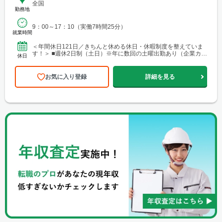
全国
勤務地
9：00～17：10（実働7時間25分）
就業時間
＜年間休日121日／きちんと休める休日・休暇制度を整えていま
す！＞ ■週休2日制（土日）※年に数回の土曜出勤あり（企業カレ
休日
ンダーによる） ■祝日 ■有給休暇 ■年末年始休暇（...
お気に入り登録
詳細を見る