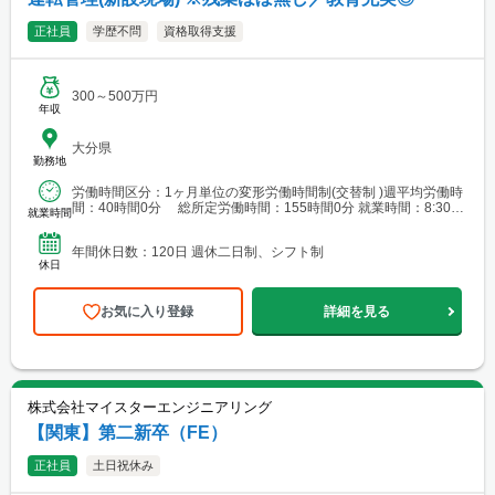
正社員
学歴不問
資格取得支援
300～500万円
年収
大分県
勤務地
労働時間区分：1ヶ月単位の変形労働時間制(交替制 )週平均労働時
間：40時間0分 総所定労働時間：155時間0分 就業時間：8:30～
就業時間
17:15 勤務パターン例： 8:30...
年間休日数：120日 週休二日制、シフト制
休日
お気に入り登録
詳細を見る
株式会社マイスターエンジニアリング
【関東】第二新卒（FE）
正社員
土日祝休み