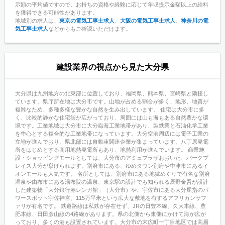
示額の平均値ですので、お持ちの資格や経験に応じて年収提示金額以上の給料
を獲得できる可能性があります。
地域別の求人は、
東京の電気工事士求人
、
大阪の電気工事士求人
、
神奈川の電
気工事士求人
などからもご確認いただけます。
建設業界の視点から見た大分県
大分県は九州地方の北東部に位置しており、福岡県、熊本県、宮崎県と隣接し
ています。県庁所在地は大分市です。山地が占める割合が多く、地形、地質が
複雑なため、多種多様な豊かな自然を生み出しています。 住宅は大分市に多
く、比較的静かな住宅街が広がっており、周囲には山も海もある自然豊かな環
境です。工業地域は大分市に大分臨海工業地帯があり、製鉄業と石油化学工業
を中心とする複合的な工業地帯になっています。大分空港周辺には電子工業の
立地が進んでおり、県北部には自動車関連企業が集まっています。八丁原発電
所をはじめとする商用地熱発電所もあり、地熱利用が進んでいます。 商業施
設・ショッピングモールとしては、大分市のアミュプラザおおいた、パークプ
レイス大分が挙げられます。別府市にある、ゆめタウン別府や中津市にあるイ
オンモールも人気です。 名所としては、別府市にある地獄めぐりで有名な別府
温泉や由布市にある湯布院の温泉、東京駅の設計でも知られる辰野金吾が設計
した建築物「大分銀行赤レンガ館」（大分市）や、宇佐市にある大分屈指のパ
ワースポット宇佐神宮、115万平米という広大な敷地を有するアフリカンサフ
ァリが有名です。 鉄道路線は私鉄が存在せず、JRの日豊本線、久大本線、豊
肥本線、日田彦山線の4路線があります。県の北側から東側にかけて海が広が
っており、多くの港も設置されています。大分市の末広町一丁目地区では高層