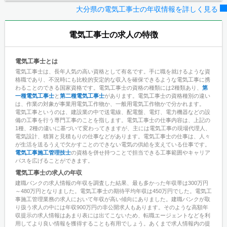
大分県の電気工事士の年収情報を詳しく見る
電気工事士
の求人の特徴
電気工事士とは
電気工事士は、長年人気の高い資格として有名です。手に職を就けるような資
格職であり、不況時にも比較的安定的な収入を確保できるような電気工事に携
わることのできる国家資格です。電気工事士の資格の種類には2種類あり、
第
一種電気工事士
と
第二種電気工事士
があります。電気工事士の資格種別の違い
は、作業の対象が事業用電気工作物か、一般用電気工作物かで分かれます。
電気工事というのは、建設業の中で送電線、配電盤、電灯、電力機器などの設
備の工事を行う専門工事のことを指します。電気工事士の仕事内容は、上記の
1種、2種の違いに基づいて変わってきますが、主には電気工事の現場代理人、
電気設計、積算と見積もりの仕事などがあります。電気工事士の仕事は、人々
が生活を送るうえで欠かすことのできない電気の供給を支えている仕事です。
電気工事施工管理技士
の資格を併せ持つことで担当できる工事範囲やキャリア
パスを広げることができます。
電気工事士の求人の年収
建職バンクの求人情報の年収を調査した結果、最も多かった年収帯は300万円
～480万円となりました。電気工事士の期待平均年収は450万円でした。電気工
事施工管理業務の求人において年収が高い傾向にありました。建職バンクが取
り扱う求人の中には年収900万円の非公開求人もあります。そのような高額年
収提示の求人情報はあまり表には出てこないため、転職エージェントなどを利
用してより良い情報を獲得することも有用でしょう。あくまで求人情報内の提