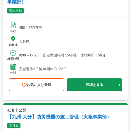
事業部）
契約社員
450～650万円
年収
大分県
勤務地
9:00～17:20 （所定労働時間7.5時間） 休憩時間：50分
就業時間
完全週休2日制 年間休日122日
休日
お気に入り登録
詳細を見る
社名非公開
【九州 大分】防災機器の施工管理（火報事業部）
正社員