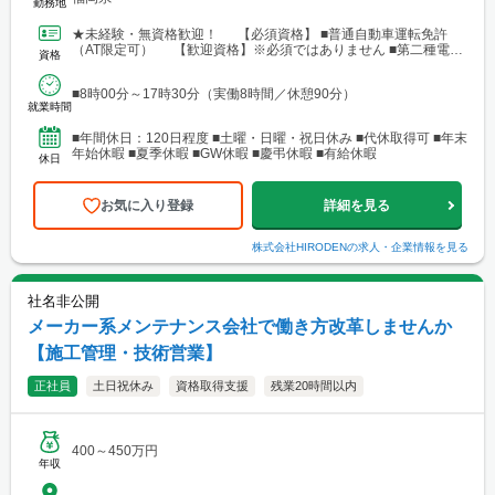
勤務地
★未経験・無資格歓迎！ 【必須資格】 ■普通自動車運転免許
（AT限定可） 【歓迎資格】※必須ではありません ■第二種電気
資格
工事士 ■第一種電気工事士 ■2級電気工事施工...
■8時00分～17時30分（実働8時間／休憩90分）
就業時間
■年間休日：120日程度 ■土曜・日曜・祝日休み ■代休取得可 ■年末
年始休暇 ■夏季休暇 ■GW休暇 ■慶弔休暇 ■有給休暇
休日
お気に入り登録
詳細を見る
株式会社HIRODEN
の求人・企業情報を見る
社名非公開
メーカー系メンテナンス会社で働き方改革しませんか
【施工管理・技術営業】
正社員
土日祝休み
資格取得支援
残業20時間以内
400～450万円
年収