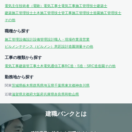
電気主任技術者（電験）
電気工事士
電気工事施工管理技士
建築士
建築施工管理技士
土木施工管理技士
管工事施工管理技士
造園施工管理技士
その他
職種から探す
施工管理
設備設計
設備管理
設計
職人・現場作業員
営業
ビルメンテナンス（ビルメン）
意匠設計
造園
測量
その他
工事の種類から探す
電気工事
建築
管工事
土木
電気通信工事
RC造・S造・SRC造
造園
その他
勤務地から探す
関東
茨城県
栃木県
群馬県
埼玉県
千葉県
東京都
神奈川県
近畿
滋賀県
京都府
大阪府
兵庫県
奈良県
和歌山県
建職バンクとは