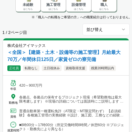
未経験
施工管理
設備管理
職人
はこちら
はこちら
はこちら
はこちら
※「職人への転職をご希望の方」への職業紹介は行っておりません。
並び替え
1
/
2
ページ目
株式会社アイマックス
＜全国＞【建築・土木・設備等の施工管理】月給最大
70万／年間休日125日／家賃ゼロの寮完備
正社員
転勤なし
土日祝休み
資格取得支援
残業20時間以内
420～900万円
年収
各拠点、各拠点の保有するプロジェクト現場（希望勤務地は最大
限考慮します） ※現場の詳細については面談時にご説明します
勤務地
【本社・各支店・営業所】 ■本社・関東支店 東京営業所 東京都渋
谷区代々木2-23-1 ニューステートメナー1055 └アクセス：京王線
普通自動車第一種運転免許（AT限定・MT限定問わず） 【必須経
「新宿駅」から徒歩5分 ※東京都を中心とした首都圏のほか、栃
験】 各種施工管理の実務経験 ※設計、施工図、工務などの経験を
資格
木・群馬・茨城・埼玉・山梨・千葉・神奈川などに関東圏内の現
お持ちの方もご応募ください ※経験年数は不問 【土...
場あり。 ■関東支店 仙台事務所 宮城県仙台市青葉区中央1丁目
■8時00分～17時00分（所定労働時間8時間／休憩60分 ※プロジェ
7-4（アーケード内） 宮城商事ビル4F ※宮城県エリアのほか、青
クト・勤務先により異なる）
森・岩手・秋田・山形・福島などに現場あり ■北日本支店 札幌
就業時間