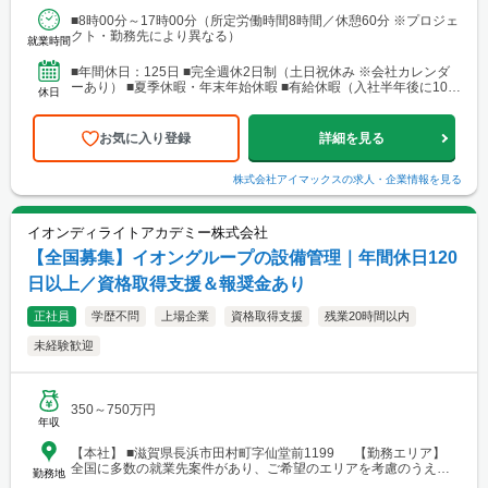
場あり。 ■関東支店 仙台事務所 宮城県仙台市青葉区中央1丁目
■8時00分～17時00分（所定労働時間8時間／休憩60分 ※プロジェ
7-4（アーケード内） 宮城商事ビル4F ※宮城県エリアのほか、青
クト・勤務先により異なる）
森・岩手・秋田・山形・福島などに現場あり ■北日本支店 札
就業時間
幌営業所・建設総合技術センター(CTTC事業部) 北海道札幌市北区
北10条西3丁目13 NKエルムビル1F └アクセス：地下鉄「北12条
■年間休日：125日 ■完全週休2日制（土日祝休み ※会社カレンダ
駅」徒歩3分、JR「札幌駅」徒歩9分 ※札幌を中心とした道央圏の
ーあり） ■夏季休暇・年末年始休暇 ■有給休暇（入社半年後に10日
休日
ほか、道南・道東・道北の各地区（小樽・千歳・岩見沢・室蘭な
付与）・育児休暇・介護休暇・出張準備休暇
ど）に現場あり。 ■関西支店 神戸営業所 兵庫県神戸市中央区東
町122-2 港都ビル8階 └アクセス：「三宮・花時計前駅」から徒歩
お気に入り登録
詳細を見る
2分、「三宮駅」から徒歩8分 ※関西、近畿圏を中心としたエリア
のほか、西日本（九州・四国・中国）にも現場あり。 ■関西
支店 大阪事務所 大阪府大阪市北区梅田1-1-3-500 大阪駅前第3ビル
株式会社アイマックス
の求人・企業情報を見る
5階10号 └アクセス：阪急電鉄「大阪梅田駅」、御堂筋線「梅田
駅」、JR「大阪駅」よりアクセス良好 ※関西、近畿圏を中心とし
たエリアのほか、東海・北陸エリアにも現場あり。
イオンディライトアカデミー株式会社
【全国募集】イオングループの設備管理｜年間休日120
日以上／資格取得支援＆報奨金あり
正社員
学歴不問
上場企業
資格取得支援
残業20時間以内
未経験歓迎
350～750万円
年収
【本社】 ■滋賀県長浜市田村町字仙堂前1199 【勤務エリア】
全国に多数の就業先案件があり、ご希望のエリアを考慮のうえ配
勤務地
属を決定します。 北海道～沖縄まで、幅広いエリアで勤務可能で