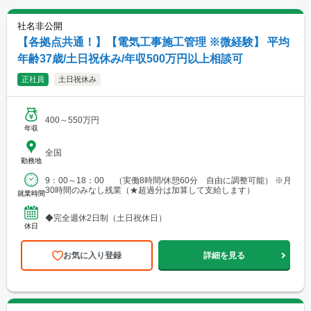
社名非公開
【各拠点共通！】【電気工事施工管理 ※微経験】 平均
年齢37歳/土日祝休み/年収500万円以上相談可
正社員
土日祝休み
400～550万円
年収
全国
勤務地
9：00～18：00 （実働8時間/休憩60分 自由に調整可能） ※月
30時間のみなし残業（★超過分は加算して支給します）
就業時間
◆完全週休2日制（土日祝休日）
休日
お気に入り登録
詳細を見る