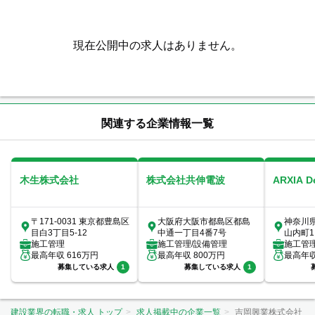
現在公開中の求人はありません。
関連する企業情報一覧
木生株式会社
株式会社共伸電波
ARXIA 
〒171-0031 東京都豊島区
大阪府大阪市都島区都島
神奈川
目白3丁目5-12
中通一丁目4番7号
山内町1
施工管理
施工管理/設備管理
室
施工管
最高年収
616
万円
最高年収
800
万円
最高年
募集している求人
1
募集している求人
1
建設業界の転職・求人 トップ
求人掲載中の企業一覧
吉岡興業株式会社