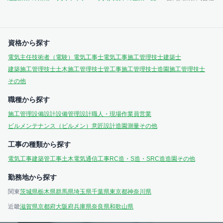
資格から探す
電気主任技術者（電験）
電気工事士
電気工事施工管理技士
建築士
建築施工管理技士
土木施工管理技士
管工事施工管理技士
造園施工管理技士
その他
職種から探す
施工管理
設備設計
設備管理
設計
職人・現場作業員
営業
ビルメンテナンス（ビルメン）
意匠設計
造園
測量
その他
工事の種類から探す
電気工事
建築
管工事
土木
電気通信工事
RC造・S造・SRC造
造園
その他
勤務地から探す
関東
茨城県
栃木県
群馬県
埼玉県
千葉県
東京都
神奈川県
近畿
滋賀県
京都府
大阪府
兵庫県
奈良県
和歌山県