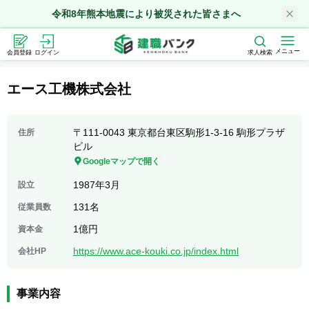
令和8年熊本地震により被災された皆さまへ
メニュー
会員登録
ログイン
求人検索
エース工機株式会社
〒111-0043 東京都台東区駒形1-3-16 駒形プラザ
住所
ビル
Googleマップで開く
1987年3月
設立
131名
従業員数
1億円
資本金
https://www.ace-kouki.co.jp/index.html
会社HP
事業内容