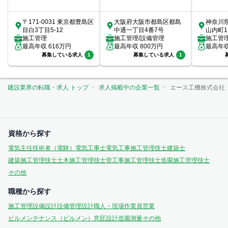
〒171-0031 東京都豊島区
大阪府大阪市都島区都島
神奈川
目白3丁目5-12
中通一丁目4番7号
山内町1
施工管理
施工管理/設備管理
室
施工管
最高年収
616
万円
最高年収
800
万円
最高年
募集している求人
1
募集している求人
1
建設業界の転職・求人 トップ
求人掲載中の企業一覧
エース工機株式会社
資格から探す
電気主任技術者（電験）
電気工事士
電気工事施工管理技士
建築士
建築施工管理技士
土木施工管理技士
管工事施工管理技士
造園施工管理技士
その他
職種から探す
施工管理
設備設計
設備管理
設計
職人・現場作業員
営業
ビルメンテナンス（ビルメン）
意匠設計
造園
測量
その他