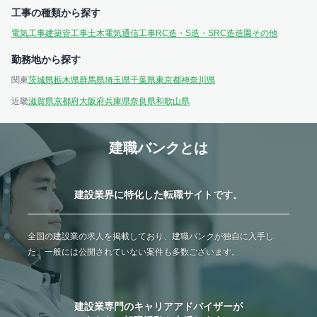
工事の種類から探す
電気工事
建築
管工事
土木
電気通信工事
RC造・S造・SRC造
造園
その他
勤務地から探す
関東
茨城県
栃木県
群馬県
埼玉県
千葉県
東京都
神奈川県
近畿
滋賀県
京都府
大阪府
兵庫県
奈良県
和歌山県
建職バンクとは
建設業界に特化した転職サイトです。
全国の建設業の求人を掲載しており、建職バンクが独自に入手し
た、一般には公開されていない案件も多数ございます。
建設業専門のキャリアアドバイザーが