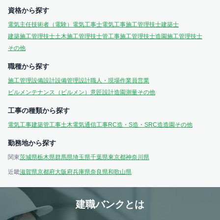
資格から探す
電気主任技術者（電験）
電気工事士
電気工事施工管理技士
建築士
建築施工管理技士
土木施工管理技士
管工事施工管理技士
造園施工管理技士
その他
職種から探す
施工管理
設備設計
設備管理
設計
職人・現場作業員
営業
ビルメンテナンス（ビルメン）
意匠設計
造園
測量
その他
工事の種類から探す
電気工事
建築
管工事
土木
電気通信工事
RC造・S造・SRC造
造園
その他
勤務地から探す
関東
茨城県
栃木県
群馬県
埼玉県
千葉県
東京都
神奈川県
近畿
滋賀県
京都府
大阪府
兵庫県
奈良県
和歌山県
建職バンクとは