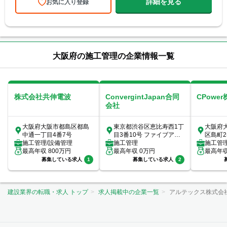
詳細を見る
お気に入り登録
大阪府の施工管理の企業情報一覧
株式会社共伸電波
ConvergintJapan合同
CPowe
会社
大阪府大阪市都島区都島
東京都渋谷区恵比寿西1丁
大阪府
中通一丁目4番7号
目3番10号 ファイブアネ
区島町2-
施工管理/設備管理
ックス7階
施工管理
施工管理
最高年収
800
万円
最高年収
0
万円
最高年
募集している求人
1
募集している求人
2
建設業界の転職・求人 トップ
求人掲載中の企業一覧
アルテックス株式会