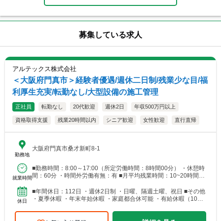
募集している求人
アルテックス株式会社
＜大阪府門真市＞経験者優遇/週休二日制/残業少な目/福
利厚生充実/転勤なし/大型設備の施工管理
正社員
転勤なし
20代歓迎
週休2日
年収500万円以上
資格取得支援
残業20時間以内
シニア歓迎
女性歓迎
直行直帰
大阪府門真市桑才新町8-1
勤務地
■勤務時間：8:00～17:00（所定労働時間：8時間00分） ・休憩時
間：60分 ・時間外労働有無：有 ■月平均残業時間：10~20時間程
就業時間
度
■年間休日：112日 ・週休2日制 ・日曜、隔週土曜、祝日 ■その他
・夏季休暇 ・年末年始休暇 ・家庭都合休可能 ・有給休暇（10日
休日
～／入社半年後より付与）