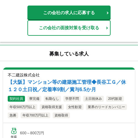
この会社の求人に応募する
この会社の面接対策を受け取る
募集している求人
不二建設株式会社
【大阪】マンション等の建築施工管理◆長谷工Ｇ／休
１２０土日祝／定着率9割／賞与6.5か月
契約社員
寮完備
転勤なし
学歴不問
土日祝休み
20代歓迎
年収500万円以上
資格取得支援
女性歓迎
業界のリードカンパニー
急募
年収700万円以上
資格取得
600～800万円
年収