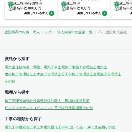
施工管理/設備管理
ックス7階
施工管理
施工管理
最高年収
800
万円
最高年収
0
万円
最高年
募集している求人
1
募集している求人
2
建設業界の転職・求人 トップ
求人掲載中の企業一覧
不二建設株式会社
資格から探す
電気主任技術者（電験）
電気工事士
電気工事施工管理技士
建築士
建築施工管理技士
土木施工管理技士
管工事施工管理技士
造園施工管理技士
その他
職種から探す
施工管理
設備設計
設備管理
設計
職人・現場作業員
営業
ビルメンテナンス（ビルメン）
意匠設計
造園
測量
その他
工事の種類から探す
電気工事
建築
管工事
土木
電気通信工事
RC造・S造・SRC造
造園
その他