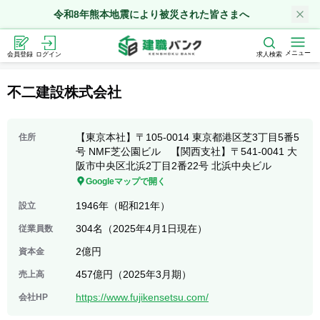
令和8年熊本地震により被災された皆さまへ
メニュー
会員登録
ログイン
求人検索
不二建設株式会社
【東京本社】〒105-0014 東京都港区芝3丁目5番5
住所
号 NMF芝公園ビル 【関西支社】〒541-0041 大
阪市中央区北浜2丁目2番22号 北浜中央ビル
Googleマップで開く
1946年（昭和21年）
設立
304名（2025年4月1日現在）
従業員数
2億円
資本金
457億円（2025年3月期）
売上高
https://www.fujikensetsu.com/
会社HP