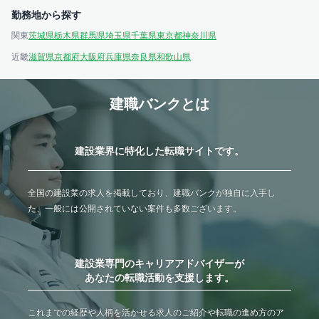
勤務地から探す
関東
茨城県
栃木県
群馬県
埼玉県
千葉県
東京都
神奈川県
近畿
滋賀県
京都府
大阪府
兵庫県
奈良県
和歌山県
建職バンクとは
建設業界に特化した転職サイトです。
全国の建設業の求人を掲載しており、建職バンクが独自に入手し
た、一般には公開されていない案件も多数ございます。
建設業専門のキャリアアドバイザーが
あなたの転職活動を支援します。
これまでの経歴や人柄を活かせる求人のご紹介や転職の進め方のア