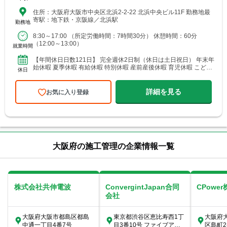
住所：大阪府大阪市中央区北浜2-2-22 北浜中央ビル11F 勤務地最
寄駅：地下鉄・京阪線／北浜駅
勤務地
8:30～17:00 （所定労働時間：7時間30分） 休憩時間：60分
（12:00～13:00）
就業時間
【年間休日日数121日】 完全週休2日制（休日は土日祝日） 年末年
始休暇 夏季休暇 有給休暇 特別休暇 産前産後休暇 育児休暇 こども
休日
休暇 慶弔休暇ほか ※休日出勤した場合は休日手...
詳細を見る
お気に入り登録
大阪府の施工管理の企業情報一覧
株式会社共伸電波
ConvergintJapan合同
CPowe
会社
大阪府大阪市都島区都島
東京都渋谷区恵比寿西1丁
大阪府
中通一丁目4番7号
目3番10号 ファイブアネ
区島町2-