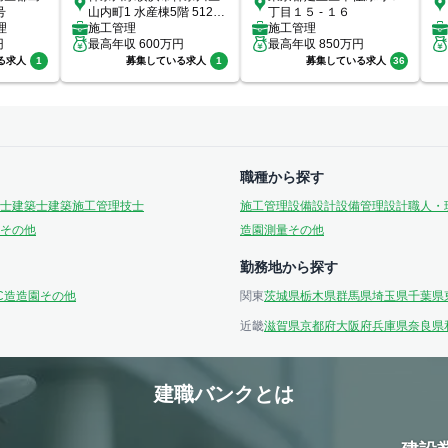
号
山内町1 水産棟5階 512号
丁目１５ - １６
理
室
施工管理
施工管理
円
最高年収
600
万円
最高年収
850
万円
る求人
1
募集している求人
1
募集している求人
36
職種から探す
士
建築士
建築施工管理技士
施工管理
設備設計
設備管理
設計
職人・
その他
造園
測量
その他
勤務地から探す
C造
造園
その他
関東
茨城県
栃木県
群馬県
埼玉県
千葉県
近畿
滋賀県
京都府
大阪府
兵庫県
奈良県
建職バンクとは