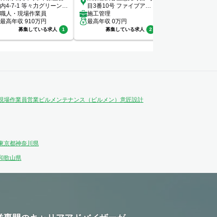
内4-7-1 等々力グリーンビ
目3番10号 ファイブアネ
ーバンネット内
レッジ102
職人・現場作業員
ックス7階
施工管理
階
設備管理
最高年収
910
万円
最高年収
0
万円
最高年収
400
万
募集している求人
1
募集している求人
2
募集してい
現場作業員
営業
ビルメンテナンス（ビルメン）
意匠設計
東京都
神奈川県
和歌山県