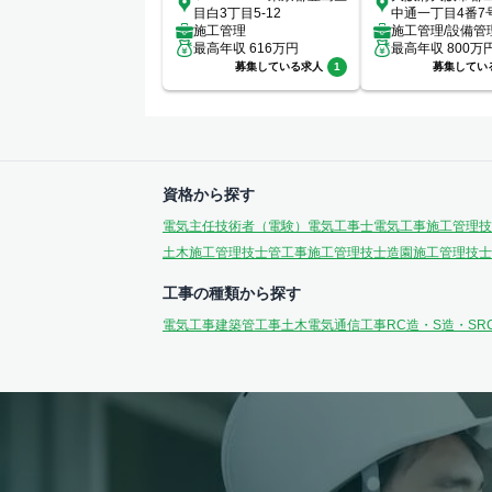
目白3丁目5-12
中通一丁目4番7
施工管理
施工管理/設備管
最高年収
616
万円
最高年収
800
万
募集している求人
1
募集してい
資格から探す
電気主任技術者（電験）
電気工事士
電気工事施工管理技
土木施工管理技士
管工事施工管理技士
造園施工管理技士
工事の種類から探す
電気工事
建築
管工事
土木
電気通信工事
RC造・S造・SR