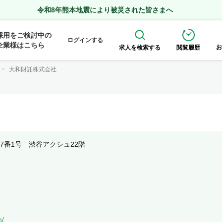
令和8年熊本地震により被災された皆さまへ
採用をご検討中の
ログインする
企業様はこちら
お
求人を検索する
閲覧履歴
大和財託株式会社
7番1号 渋谷アクシュ22階
m/