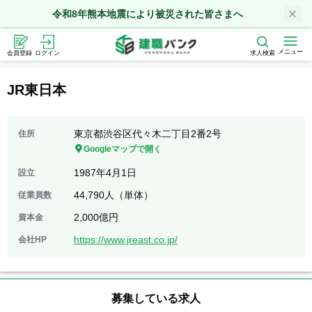
令和8年熊本地震により被災された皆さまへ
メニュー
会員登録
ログイン
求人検索
JR東日本
東京都渋谷区代々木二丁目2番2号
住所
Googleマップで開く
1987年4月1日
設立
44,790人（単体）
従業員数
2,000億円
資本金
https://www.jreast.co.jp/
会社HP
募集している求人