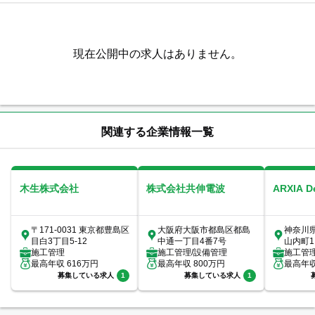
現在公開中の求人はありません。
関連する企業情報一覧
木生株式会社
株式会社共伸電波
ARXIA 
〒171-0031 東京都豊島区
大阪府大阪市都島区都島
神奈川
目白3丁目5-12
中通一丁目4番7号
山内町1
施工管理
施工管理/設備管理
室
施工管
最高年収
616
万円
最高年収
800
万円
最高年
募集している求人
1
募集している求人
1