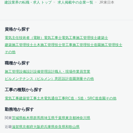
建設業界の転職・求人 トップ
求人掲載中の企業一覧
JR東日本
資格から探す
電気主任技術者（電験）
電気工事士
電気工事施工管理技士
建築士
建築施工管理技士
土木施工管理技士
管工事施工管理技士
造園施工管理技士
その他
職種から探す
施工管理
設備設計
設備管理
設計
職人・現場作業員
営業
ビルメンテナンス（ビルメン）
意匠設計
造園
測量
その他
工事の種類から探す
電気工事
建築
管工事
土木
電気通信工事
RC造・S造・SRC造
造園
その他
勤務地から探す
関東
茨城県
栃木県
群馬県
埼玉県
千葉県
東京都
神奈川県
近畿
滋賀県
京都府
大阪府
兵庫県
奈良県
和歌山県