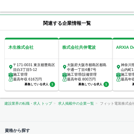
関連する企業情報一覧
木生株式会社
株式会社共伸電波
ARXIA 
〒171-0031 東京都豊島区
大阪府大阪市都島区都島
神奈川
目白3丁目5-12
中通一丁目4番7号
山内町1
施工管理
施工管理/設備管理
室
施工管
最高年収
616
万円
最高年収
800
万円
最高年
募集している求人
1
募集している求人
1
建設業界の転職・求人 トップ
求人掲載中の企業一覧
フィット電装株式会
資格から探す