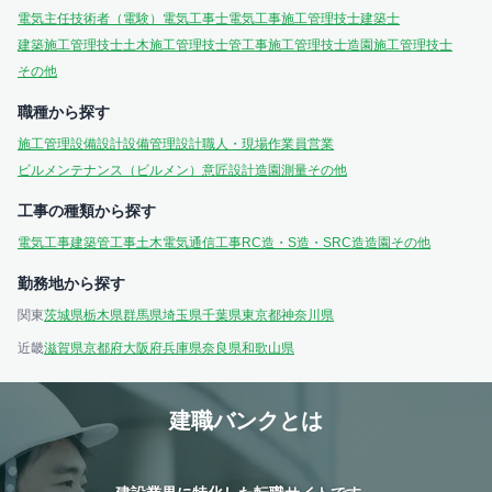
電気主任技術者（電験）
電気工事士
電気工事施工管理技士
建築士
建築施工管理技士
土木施工管理技士
管工事施工管理技士
造園施工管理技士
その他
職種から探す
施工管理
設備設計
設備管理
設計
職人・現場作業員
営業
ビルメンテナンス（ビルメン）
意匠設計
造園
測量
その他
工事の種類から探す
電気工事
建築
管工事
土木
電気通信工事
RC造・S造・SRC造
造園
その他
勤務地から探す
関東
茨城県
栃木県
群馬県
埼玉県
千葉県
東京都
神奈川県
近畿
滋賀県
京都府
大阪府
兵庫県
奈良県
和歌山県
建職バンクとは