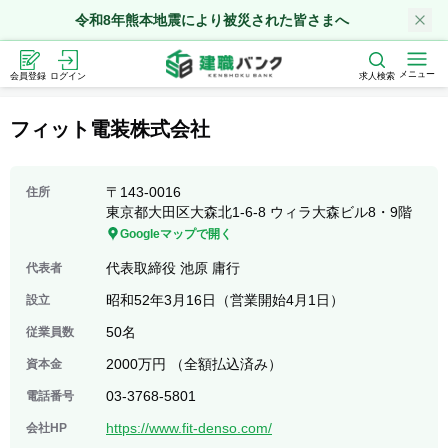
令和8年熊本地震により被災された皆さまへ
メニュー
会員登録
ログイン
求人検索
フィット電装株式会社
〒
143-0016
住所
東京都大田区大森北1-6-8 ウィラ大森ビル8・9階
Googleマップで開く
代表取締役 池原 庸行
代表者
昭和52年3月16日（営業開始4月1日）
設立
50名
従業員数
2000万円 （全額払込済み）
資本金
03-3768-5801
電話番号
https://www.fit-denso.com/
会社HP