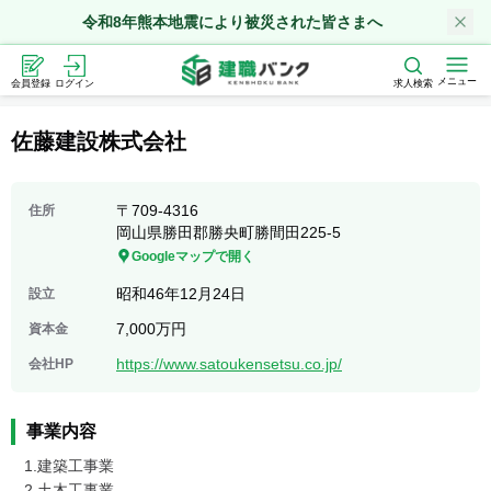
令和8年熊本地震により被災された皆さまへ
メニュー
会員登録
ログイン
求人検索
佐藤建設株式会社
〒
709-4316
住所
岡山県勝田郡勝央町勝間田225-5
Googleマップで開く
昭和46年12月24日
設立
7,000万円
資本金
https://www.satoukensetsu.co.jp/
会社HP
事業内容
1.建築工事業　

2.土木工事業　
