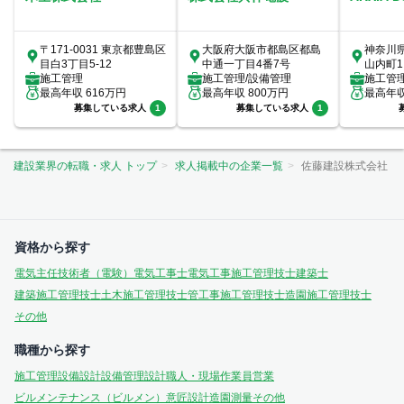
〒171-0031 東京都豊島区
大阪府大阪市都島区都島
神奈川
目白3丁目5-12
中通一丁目4番7号
山内町1
施工管理
施工管理/設備管理
室
施工管
最高年収
616
万円
最高年収
800
万円
最高年
募集している求人
1
募集している求人
1
建設業界の転職・求人 トップ
求人掲載中の企業一覧
佐藤建設株式会社
資格から探す
電気主任技術者（電験）
電気工事士
電気工事施工管理技士
建築士
建築施工管理技士
土木施工管理技士
管工事施工管理技士
造園施工管理技士
その他
職種から探す
施工管理
設備設計
設備管理
設計
職人・現場作業員
営業
ビルメンテナンス（ビルメン）
意匠設計
造園
測量
その他