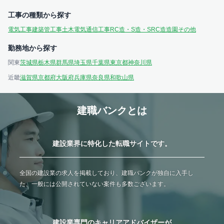
工事の種類から探す
電気工事
建築
管工事
土木
電気通信工事
RC造・S造・SRC造
造園
その他
勤務地から探す
関東
茨城県
栃木県
群馬県
埼玉県
千葉県
東京都
神奈川県
近畿
滋賀県
京都府
大阪府
兵庫県
奈良県
和歌山県
建職バンクとは
建設業界に特化した転職サイトです。
全国の建設業の求人を掲載しており、建職バンクが独自に入手し
た、一般には公開されていない案件も多数ございます。
建設業専門のキャリアアドバイザーが