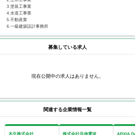
3.塗装工事業　

4.水道工事業　

5.不動産業　

6.一級建築設計事務所
募集している求人
現在公開中の求人はありません。
関連する企業情報一覧
木生株式会社
株式会社共伸電波
ARXIA 