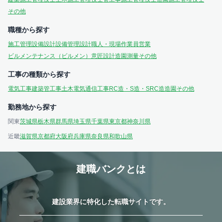
その他
職種から探す
施工管理
設備設計
設備管理
設計
職人・現場作業員
営業
ビルメンテナンス（ビルメン）
意匠設計
造園
測量
その他
工事の種類から探す
電気工事
建築
管工事
土木
電気通信工事
RC造・S造・SRC造
造園
その他
勤務地から探す
関東
茨城県
栃木県
群馬県
埼玉県
千葉県
東京都
神奈川県
近畿
滋賀県
京都府
大阪府
兵庫県
奈良県
和歌山県
建職バンクとは
建設業界に特化した転職サイトです。