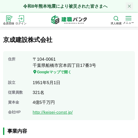
令和8年熊本地震により被災された皆さまへ
メニュー
会員登録
ログイン
求人検索
京成建設株式会社
〒
104-0061
住所
千葉県船橋市宮本四丁目17番3号
Googleマップで開く
1951年5月1日
設立
321名
従業員数
4億5千万円
資本金
http://keisei-const.jp/
会社HP
事業内容