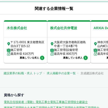
関連する企業情報一覧
木生株式会社
株式会社共伸電波
ARXIA 
〒171-0031 東京都豊島区
大阪府大阪市都島区都島
神奈川
目白3丁目5-12
中通一丁目4番7号
山内町1
施工管理
施工管理/設備管理
室
施工管
最高年収
616
万円
最高年収
800
万円
最高年
募集している求人
1
募集している求人
1
建設業界の転職・求人 トップ
求人掲載中の企業一覧
京成建設株式会社
資格から探す
電気主任技術者（電験）
電気工事士
電気工事施工管理技士
建築士
建築施工管理技士
土木施工管理技士
管工事施工管理技士
造園施工管理技士