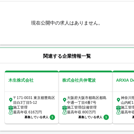
現在公開中の求人はありません。
関連する企業情報一覧
木生株式会社
株式会社共伸電波
ARXIA 
〒171-0031 東京都豊島区
大阪府大阪市都島区都島
神奈川
目白3丁目5-12
中通一丁目4番7号
山内町1
施工管理
施工管理/設備管理
室
施工管
最高年収
616
万円
最高年収
800
万円
最高年
募集している求人
1
募集している求人
1