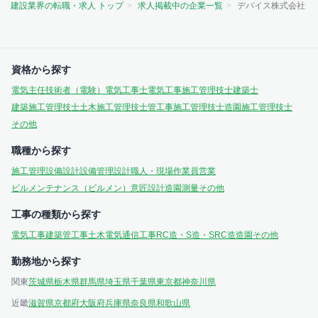
建設業界の転職・求人 トップ
求人掲載中の企業一覧
デバイス株式会社
資格から探す
電気主任技術者（電験）
電気工事士
電気工事施工管理技士
建築士
建築施工管理技士
土木施工管理技士
管工事施工管理技士
造園施工管理技士
その他
職種から探す
施工管理
設備設計
設備管理
設計
職人・現場作業員
営業
ビルメンテナンス（ビルメン）
意匠設計
造園
測量
その他
工事の種類から探す
電気工事
建築
管工事
土木
電気通信工事
RC造・S造・SRC造
造園
その他
勤務地から探す
関東
茨城県
栃木県
群馬県
埼玉県
千葉県
東京都
神奈川県
近畿
滋賀県
京都府
大阪府
兵庫県
奈良県
和歌山県