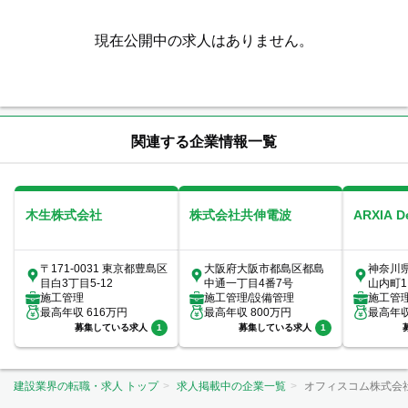
現在公開中の求人はありません。
関連する企業情報一覧
木生株式会社
株式会社共伸電波
ARXIA 
〒171-0031 東京都豊島区
大阪府大阪市都島区都島
神奈川
目白3丁目5-12
中通一丁目4番7号
山内町1
施工管理
施工管理/設備管理
室
施工管
最高年収
616
万円
最高年収
800
万円
最高年
募集している求人
1
募集している求人
1
建設業界の転職・求人 トップ
求人掲載中の企業一覧
オフィスコム株式会