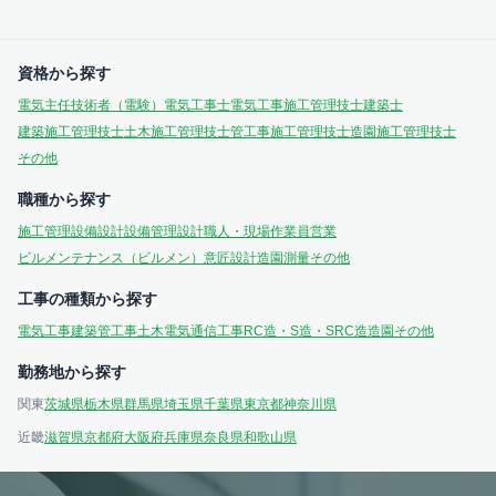
資格から探す
電気主任技術者（電験）
電気工事士
電気工事施工管理技士
建築士
建築施工管理技士
土木施工管理技士
管工事施工管理技士
造園施工管理技士
その他
職種から探す
施工管理
設備設計
設備管理
設計
職人・現場作業員
営業
ビルメンテナンス（ビルメン）
意匠設計
造園
測量
その他
工事の種類から探す
電気工事
建築
管工事
土木
電気通信工事
RC造・S造・SRC造
造園
その他
勤務地から探す
関東
茨城県
栃木県
群馬県
埼玉県
千葉県
東京都
神奈川県
近畿
滋賀県
京都府
大阪府
兵庫県
奈良県
和歌山県