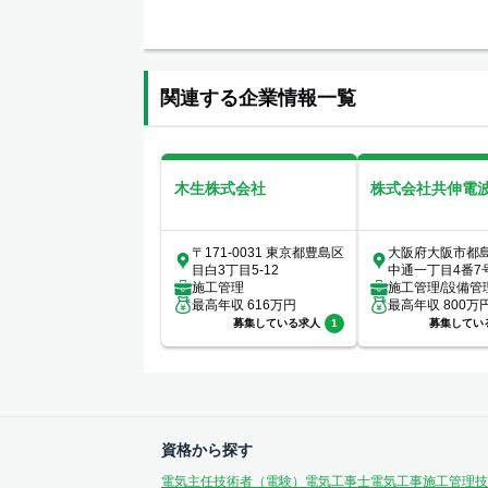
関連する企業情報一覧
木生株式会社
株式会社共伸電
〒171-0031 東京都豊島区
大阪府大阪市都
目白3丁目5-12
中通一丁目4番7
施工管理
施工管理/設備管
最高年収
616
万円
最高年収
800
万
募集している求人
1
募集してい
資格から探す
電気主任技術者（電験）
電気工事士
電気工事施工管理技