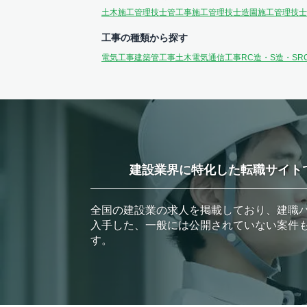
土木施工管理技士
管工事施工管理技士
造園施工管理技士
工事の種類から探す
電気工事
建築
管工事
土木
電気通信工事
RC造・S造・SR
建設業界に特化した転職サイト
全国の建設業の求人を掲載しており、建職
入手した、一般には公開されていない案件
す。