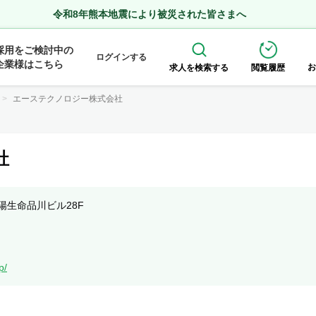
令和8年熊本地震により被災された皆さまへ
採用をご検討中の
ログインする
企業様はこちら
お
求人を検索する
閲覧履歴
エーステクノロジー株式会社
社
太陽生命品川ビル28F
p/