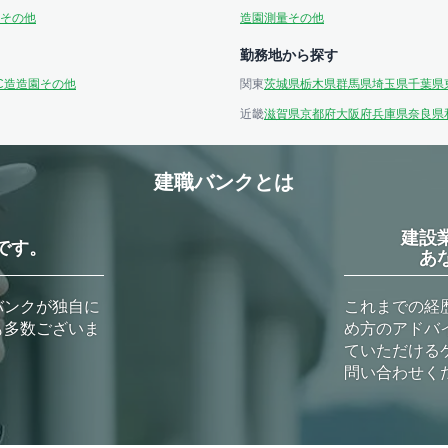
その他
造園
測量
その他
勤務地から探す
C造
造園
その他
関東
茨城県
栃木県
群馬県
埼玉県
千葉県
近畿
滋賀県
京都府
大阪府
兵庫県
奈良県
建職バンクとは
建設
です。
あ
バンクが独自に
これまでの経
も多数ございま
め方のアドバ
ていただける
問い合わせく