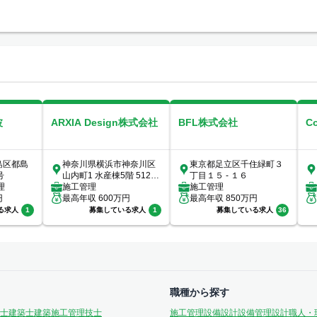
波
ARXIA Design株式会社
BFL株式会社
C
島区都島
神奈川県横浜市神奈川区
東京都足立区千住緑町３
号
山内町1 水産棟5階 512号
丁目１５ - １６
理
室
施工管理
施工管理
円
最高年収
600
万円
最高年収
850
万円
る求人
1
募集している求人
1
募集している求人
36
職種から探す
士
建築士
建築施工管理技士
施工管理
設備設計
設備管理
設計
職人・