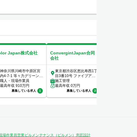
olor Japan株式会社
ConvergintJapan合同
COSOJI株式会
会社
神奈川県川崎市中原区宮
東京都渋谷区恵比寿西1丁
東京都港区新橋1-
内4-7-1 等々力グリーンビ
目3番10号 ファイブアネ
ーバンネット内
レッジ102
職人・現場作業員
ックス7階
施工管理
階
設備管理
最高年収
910
万円
最高年収
0
万円
最高年収
400
万
募集している求人
1
募集している求人
2
募集してい
現場作業員
営業
ビルメンテナンス（ビルメン）
意匠設計