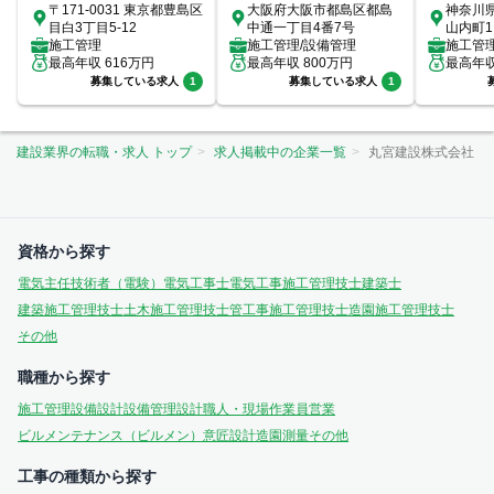
〒171-0031 東京都豊島区
大阪府大阪市都島区都島
神奈川
目白3丁目5-12
中通一丁目4番7号
山内町1
施工管理
施工管理/設備管理
室
施工管
最高年収
616
万円
最高年収
800
万円
最高年
募集している求人
1
募集している求人
1
建設業界の転職・求人 トップ
求人掲載中の企業一覧
丸宮建設株式会社
資格から探す
電気主任技術者（電験）
電気工事士
電気工事施工管理技士
建築士
建築施工管理技士
土木施工管理技士
管工事施工管理技士
造園施工管理技士
その他
職種から探す
施工管理
設備設計
設備管理
設計
職人・現場作業員
営業
ビルメンテナンス（ビルメン）
意匠設計
造園
測量
その他
工事の種類から探す