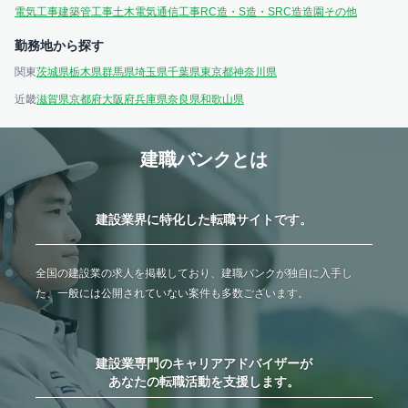
電気工事
建築
管工事
土木
電気通信工事
RC造・S造・SRC造
造園
その他
勤務地から探す
関東
茨城県
栃木県
群馬県
埼玉県
千葉県
東京都
神奈川県
近畿
滋賀県
京都府
大阪府
兵庫県
奈良県
和歌山県
建職バンクとは
建設業界に特化した転職サイトです。
全国の建設業の求人を掲載しており、建職バンクが独自に入手し
た、一般には公開されていない案件も多数ございます。
建設業専門のキャリアアドバイザーが
あなたの転職活動を支援します。