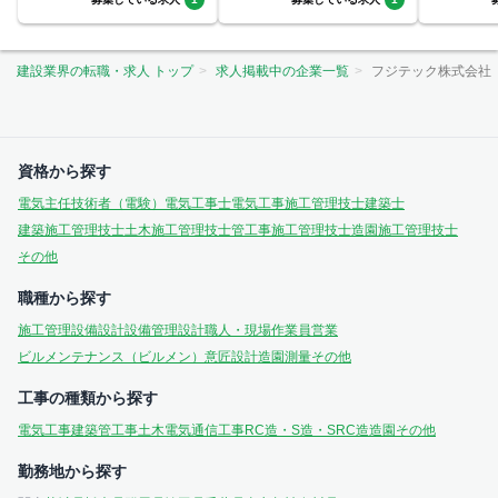
建設業界の転職・求人 トップ
求人掲載中の企業一覧
フジテック株式会社
資格から探す
電気主任技術者（電験）
電気工事士
電気工事施工管理技士
建築士
建築施工管理技士
土木施工管理技士
管工事施工管理技士
造園施工管理技士
その他
職種から探す
施工管理
設備設計
設備管理
設計
職人・現場作業員
営業
ビルメンテナンス（ビルメン）
意匠設計
造園
測量
その他
工事の種類から探す
電気工事
建築
管工事
土木
電気通信工事
RC造・S造・SRC造
造園
その他
勤務地から探す