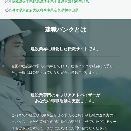
関東
茨城県
栃木県
群馬県
埼玉県
千葉県
東京都
神奈川県
近畿
滋賀県
京都府
大阪府
兵庫県
奈良県
和歌山県
建職バンクとは
建設業界に特化した転職サイトです。
全国の建設業の求人を掲載しており、建職バンクが独自に入手し
た、一般には公開されていない案件も多数ございます。
建設業専門のキャリアアドバイザーが
あなたの転職活動を支援します。
これまでの経歴や人柄を活かせる求人のご紹介や転職の進め方のア
ドバイス、また企業様との雇用条件の交渉をさせていただけるケー
スもございますので、まずはお気軽にお問い合わせください。