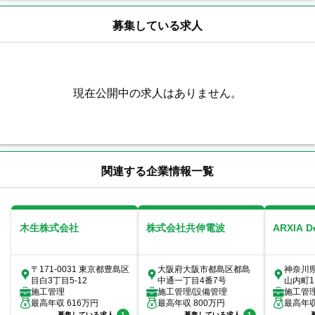
募集している求人
現在公開中の求人はありません。
関連する企業情報一覧
木生株式会社
株式会社共伸電波
ARXIA 
〒171-0031 東京都豊島区
大阪府大阪市都島区都島
神奈川
目白3丁目5-12
中通一丁目4番7号
山内町1
施工管理
施工管理/設備管理
室
施工管
最高年収
616
万円
最高年収
800
万円
最高年
募集している求人
1
募集している求人
1