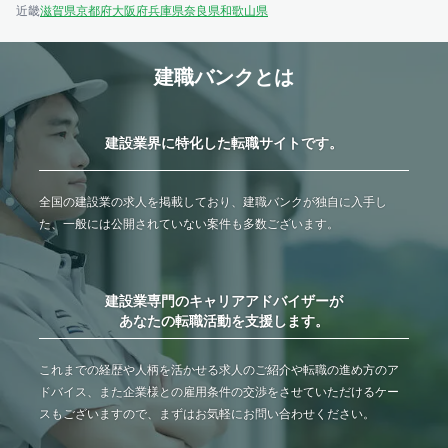
近畿
滋賀県
京都府
大阪府
兵庫県
奈良県
和歌山県
建職バンクとは
建設業界に特化した転職サイトです。
全国の建設業の求人を掲載しており、建職バンクが独自に入手し
た、一般には公開されていない案件も多数ございます。
建設業専門のキャリアアドバイザーが
あなたの転職活動を支援します。
これまでの経歴や人柄を活かせる求人のご紹介や転職の進め方のア
ドバイス、また企業様との雇用条件の交渉をさせていただけるケー
スもございますので、まずはお気軽にお問い合わせください。