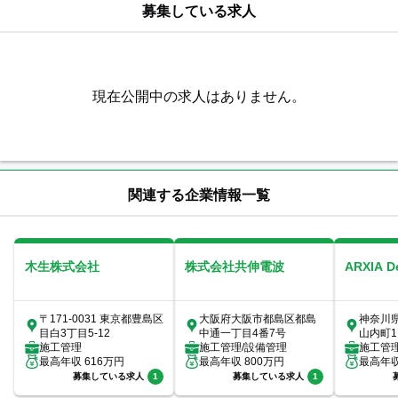
募集している求人
現在公開中の求人はありません。
関連する企業情報一覧
木生株式会社
株式会社共伸電波
ARXIA 
〒171-0031 東京都豊島区
大阪府大阪市都島区都島
神奈川
目白3丁目5-12
中通一丁目4番7号
山内町1
施工管理
施工管理/設備管理
室
施工管
最高年収
616
万円
最高年収
800
万円
最高年
募集している求人
1
募集している求人
1