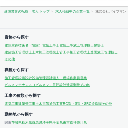
建設業界の転職・求人 トップ
求人掲載中の企業一覧
株式会社パイプマン
資格から探す
電気主任技術者（電験）
電気工事士
電気工事施工管理技士
建築士
建築施工管理技士
土木施工管理技士
管工事施工管理技士
造園施工管理技士
その他
職種から探す
施工管理
設備設計
設備管理
設計
職人・現場作業員
営業
ビルメンテナンス（ビルメン）
意匠設計
造園
測量
その他
工事の種類から探す
電気工事
建築
管工事
土木
電気通信工事
RC造・S造・SRC造
造園
その他
勤務地から探す
関東
茨城県
栃木県
群馬県
埼玉県
千葉県
東京都
神奈川県