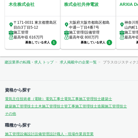
木生株式会社
株式会社共伸電波
ARXIA 
〒171-0031 東京都豊島区
大阪府大阪市都島区都島
神奈川
目白3丁目5-12
中通一丁目4番7号
山内町1
施工管理
施工管理/設備管理
室
施工管
最高年収
616
万円
最高年収
800
万円
最高年
募集している求人
1
募集している求人
1
建設業界の転職・求人 トップ
求人掲載中の企業一覧
プラスロジスティク
資格から探す
電気主任技術者（電験）
電気工事士
電気工事施工管理技士
建築士
建築施工管理技士
土木施工管理技士
管工事施工管理技士
造園施工管理技士
その他
職種から探す
施工管理
設備設計
設備管理
設計
職人・現場作業員
営業