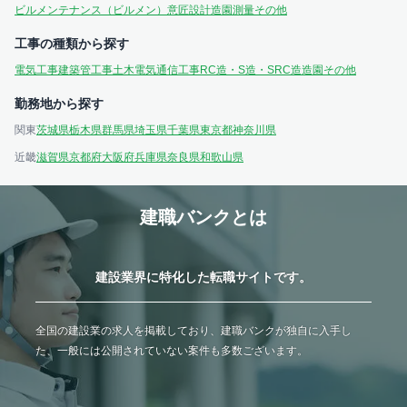
ビルメンテナンス（ビルメン）
意匠設計
造園
測量
その他
工事の種類から探す
電気工事
建築
管工事
土木
電気通信工事
RC造・S造・SRC造
造園
その他
勤務地から探す
関東
茨城県
栃木県
群馬県
埼玉県
千葉県
東京都
神奈川県
近畿
滋賀県
京都府
大阪府
兵庫県
奈良県
和歌山県
建職バンクとは
建設業界に特化した転職サイトです。
全国の建設業の求人を掲載しており、建職バンクが独自に入手し
た、一般には公開されていない案件も多数ございます。