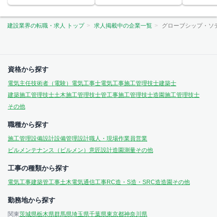
建設業界の転職・求人 トップ
求人掲載中の企業一覧
グローブシップ・ソ
資格から探す
電気主任技術者（電験）
電気工事士
電気工事施工管理技士
建築士
建築施工管理技士
土木施工管理技士
管工事施工管理技士
造園施工管理技士
その他
職種から探す
施工管理
設備設計
設備管理
設計
職人・現場作業員
営業
ビルメンテナンス（ビルメン）
意匠設計
造園
測量
その他
工事の種類から探す
電気工事
建築
管工事
土木
電気通信工事
RC造・S造・SRC造
造園
その他
勤務地から探す
関東
茨城県
栃木県
群馬県
埼玉県
千葉県
東京都
神奈川県