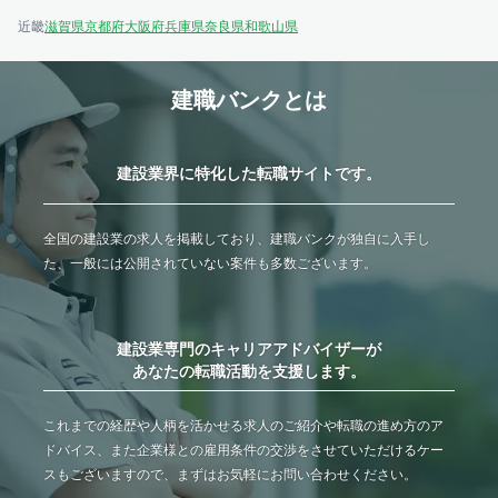
近畿
滋賀県
京都府
大阪府
兵庫県
奈良県
和歌山県
建職バンクとは
建設業界に特化した転職サイトです。
全国の建設業の求人を掲載しており、建職バンクが独自に入手し
た、一般には公開されていない案件も多数ございます。
建設業専門のキャリアアドバイザーが
あなたの転職活動を支援します。
これまでの経歴や人柄を活かせる求人のご紹介や転職の進め方のア
ドバイス、また企業様との雇用条件の交渉をさせていただけるケー
スもございますので、まずはお気軽にお問い合わせください。