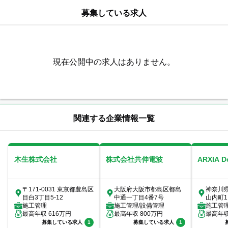
募集している求人
現在公開中の求人はありません。
関連する企業情報一覧
木生株式会社
株式会社共伸電波
ARXIA 
〒171-0031 東京都豊島区
大阪府大阪市都島区都島
神奈川
目白3丁目5-12
中通一丁目4番7号
山内町1
施工管理
施工管理/設備管理
室
施工管
最高年収
616
万円
最高年収
800
万円
最高年
募集している求人
1
募集している求人
1