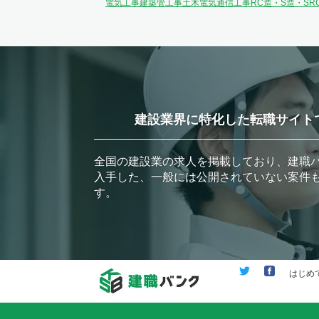
電気工事
建築
管工事
土木
電気通信工事
RC造・S造・SR
建設業界に特化した転職サイト
全国の建設業の求人を掲載しており、建職
入手した、一般には公開されていない案件
す。
はじめ