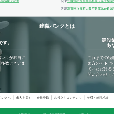
C造
造園
その他
関東
茨城県
栃木県
群馬県
埼玉県
千葉県
近畿
滋賀県
京都府
大阪府
兵庫県
奈良県
建職バンクとは
建設
です。
あ
バンクが独自に
これまでの経
も多数ございま
め方のアドバ
ていただける
問い合わせく
ての方へ
求人を探す
会員登録
お役立ちコンテンツ
年収・給料相場