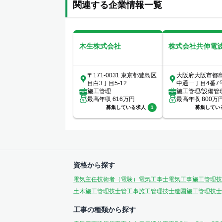
関連する企業情報一覧
木生株式会社
株式会社共伸電
〒171-0031 東京都豊島区
大阪府大阪市都
目白3丁目5-12
中通一丁目4番7
施工管理
施工管理/設備管
最高年収
616
万円
最高年収
800
万
募集している求人
1
募集してい
資格から探す
電気主任技術者（電験）
電気工事士
電気工事施工管理技
土木施工管理技士
管工事施工管理技士
造園施工管理技士
工事の種類から探す