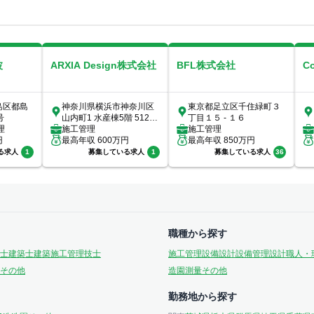
波
ARXIA Design株式会社
BFL株式会社
C
島区都島
神奈川県横浜市神奈川区
東京都足立区千住緑町３
号
山内町1 水産棟5階 512号
丁目１５ - １６
理
室
施工管理
施工管理
円
最高年収
600
万円
最高年収
850
万円
る求人
1
募集している求人
1
募集している求人
36
職種から探す
士
建築士
建築施工管理技士
施工管理
設備設計
設備管理
設計
職人・
その他
造園
測量
その他
勤務地から探す