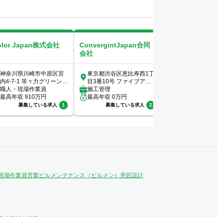
olor Japan株式会社
ConvergintJapan合同
COSOJI株式会
会社
神奈川県川崎市中原区宮
東京都渋谷区恵比寿西1丁
東京都港区新橋1-
内4-7-1 等々力グリーンビ
目3番10号 ファイブアネ
ーバンネット内
レッジ102
職人・現場作業員
ックス7階
施工管理
階
設備管理
最高年収
910
万円
最高年収
0
万円
最高年収
400
万
募集している求人
1
募集している求人
2
募集してい
現場作業員
営業
ビルメンテナンス（ビルメン）
意匠設計