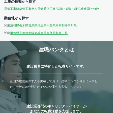
工事の種類から探す
電気工事
建築
管工事
土木
電気通信工事
RC造・S造・SRC造
造園
その他
勤務地から探す
関東
茨城県
栃木県
群馬県
埼玉県
千葉県
東京都
神奈川県
近畿
滋賀県
京都府
大阪府
兵庫県
奈良県
和歌山県
建職バンクとは
建設業界に特化した転職サイトです。
全国の建設業の求人を掲載しており、建職バンクが独自に入手し
た、一般には公開されていない案件も多数ございます。
建設業専門のキャリアアドバイザーが
あなたの転職活動を支援します。