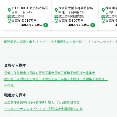
〒171-0031 東京都豊島区
大阪府大阪市都島区都島
神奈川
目白3丁目5-12
中通一丁目4番7号
山内町1
施工管理
施工管理/設備管理
室
施工管
最高年収
616
万円
最高年収
800
万円
最高年
募集している求人
1
募集している求人
1
建設業界の転職・求人 トップ
求人掲載中の企業一覧
リフォームヤマキシ
資格から探す
電気主任技術者（電験）
電気工事士
電気工事施工管理技士
建築士
建築施工管理技士
土木施工管理技士
管工事施工管理技士
造園施工管理技士
その他
職種から探す
施工管理
設備設計
設備管理
設計
職人・現場作業員
営業
ビルメンテナンス（ビルメン）
意匠設計
造園
測量
その他