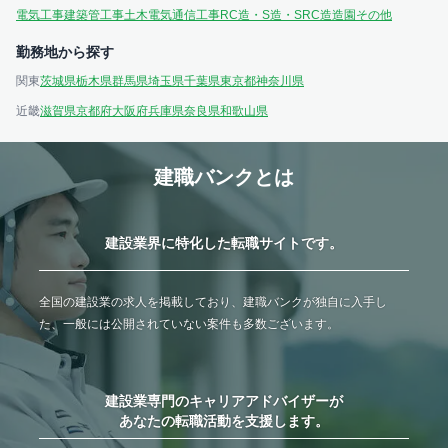
電気工事
建築
管工事
土木
電気通信工事
RC造・S造・SRC造
造園
その他
勤務地から探す
関東
茨城県
栃木県
群馬県
埼玉県
千葉県
東京都
神奈川県
近畿
滋賀県
京都府
大阪府
兵庫県
奈良県
和歌山県
建職バンクとは
建設業界に特化した転職サイトです。
全国の建設業の求人を掲載しており、建職バンクが独自に入手し
た、一般には公開されていない案件も多数ございます。
建設業専門のキャリアアドバイザーが
あなたの転職活動を支援します。