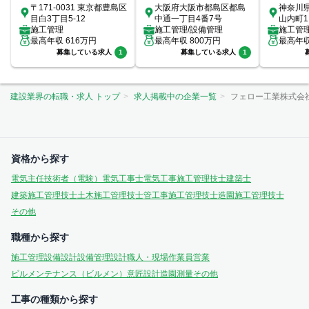
〒171-0031 東京都豊島区
大阪府大阪市都島区都島
神奈川
目白3丁目5-12
中通一丁目4番7号
山内町1
施工管理
施工管理/設備管理
室
施工管
最高年収
616
万円
最高年収
800
万円
最高年
募集している求人
1
募集している求人
1
建設業界の転職・求人 トップ
求人掲載中の企業一覧
フェロー工業株式会
資格から探す
電気主任技術者（電験）
電気工事士
電気工事施工管理技士
建築士
建築施工管理技士
土木施工管理技士
管工事施工管理技士
造園施工管理技士
その他
職種から探す
施工管理
設備設計
設備管理
設計
職人・現場作業員
営業
ビルメンテナンス（ビルメン）
意匠設計
造園
測量
その他
工事の種類から探す